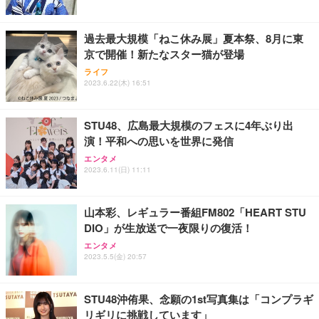
能 人間工学 椅子 腰サポート 90度跳ね上げ式アーム
レスト 3Dヘッドレスト ハンガー付き 高反発クッシ
￥49,979
￥1,800
￥7,680
ョン PCチェア 通気性メッシュ ゲーミング/勉強/事
過去最大規模「ねこ休み展」夏本祭、8月に東
務用 おしゃれ パソコンチェア (ブラック)
京で開催！新たなスター猫が登場
Sezlife オフィスチェア デスクチェア 疲れない テレ
【整備済み品】Dell E2724HS 27インチ 液晶モニタ
Smart Basic(スマートベーシック) 【Amazon.co.jp
ライフ
ワーク チェア 強化バックレスト 30度ロッキング機
ー フルHD（1920×1080）VA 非光沢 HDMI/DisplayP
限定】 Smart Basic アイリスオーヤマ ペットシーツ
2023.6.22(木) 16:51
能 人間工学 椅子 腰サポート 90度跳ね上げ式アーム
ort/VGA スピーカー内蔵 高さ調整 スイベル VESA対
超厚型 お徳用 ワイド 100枚入 (x 1) (ケース販売)
レスト 3Dヘッドレスト ハンガー付き 高反発クッシ
応 ComfortView ビジネス向け
￥7,680
￥15,800
￥3,670
ョン PCチェア 通気性メッシュ ゲーミング/勉強/事
STU48、広島最大規模のフェスに4年ぶり出
務用 おしゃれ パソコンチェア (ホワイト)
演！平和への思いを世界に発信
ANDWINT オフィスチェア デスクチェア 肘なし メ
【MiniLED/24.5inch/280Hz/FHD】GRAPHT THE S
アイリスオーヤマ ペットシーツ 超厚型 お徳用 レギ
ッシュ 通気性 ランバーサポート付き 腰サポート ガ
HOOTER Gaming Monitor 24” Essential ゲーミン
エンタメ
ュラー 200枚入【Amazon.co.jp限定】
ス圧無段階昇降 360度回転 キャスター付き コンパク
グモニター QD 24.5インチ 1ms FHD 量子ドット 残
2023.6.11(日) 11:11
ト 幅52×奥行58.5×高さ84～96cm テレワーク 在宅
像低減 (3年保証 | 輝点保証 | 日本メーカー)
￥3,731
￥4,139
￥34,980
勤務 ブラック
山本彩、レギュラー番組FM802「HEART STU
DIO」が生放送で一夜限りの復活！
エンタメ
2023.5.5(金) 20:57
STU48沖侑果、念願の1st写真集は「コンプラギ
リギリに挑戦しています」