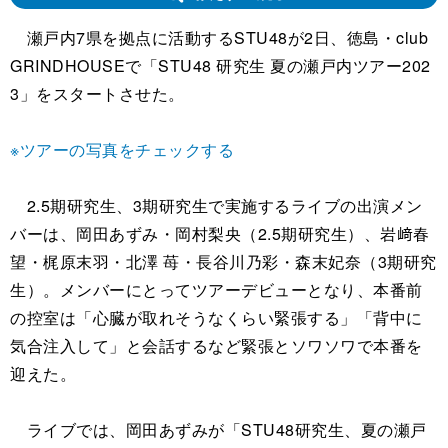
瀬戸内7県を拠点に活動するSTU48が2日、徳島・club
GRINDHOUSEで「STU48 研究生 夏の瀬戸内ツアー202
3」をスタートさせた。
※ツアーの写真をチェックする
2.5期研究生、3期研究生で実施するライブの出演メン
バーは、岡田あずみ・岡村梨央（2.5期研究生）、岩﨑春
望・梶原末羽・北澤 苺・長谷川乃彩・森末妃奈（3期研究
生）。メンバーにとってツアーデビューとなり、本番前
の控室は「心臓が取れそうなくらい緊張する」「背中に
気合注入して」と会話するなど緊張とソワソワで本番を
迎えた。
ライブでは、岡田あずみが「STU48研究生、夏の瀬戸