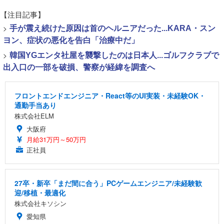
【注目記事】
>
手が震え続けた原因は首のヘルニアだった...KARA・スン
ヨン、症状の悪化を告白「治療中だ」
>
韓国YGエンタ社屋を襲撃したのは日本人...ゴルフクラブで
出入口の一部を破損、警察が経緯を調査へ
フロントエンドエンジニア・React等のUI実装・未経験OK・
通勤手当あり
株式会社ELM
大阪府
月給31万円～50万円
正社員
27卒・新卒「まだ間に合う」PCゲームエンジニア/未経験歓
迎/移植・最適化
株式会社キソシン
愛知県