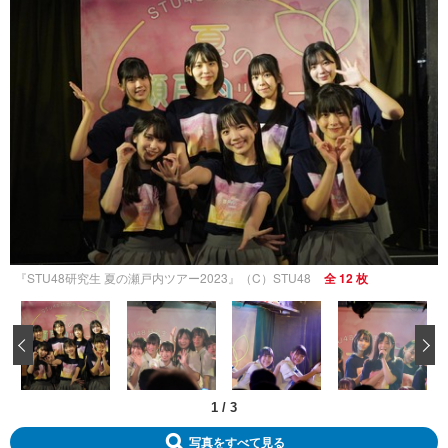
『STU48研究生 夏の瀬戸内ツアー2023』（C）STU48
全 12 枚
‹
1
/
3
写真をすべて見る