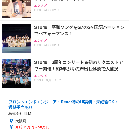
エンタメ
2023.5.5(金) 12:53
STU48、平和ソングをG7の5ヶ国語バージョン
でパフォーマンス！
エンタメ
2023.5.5(金) 10:04
STU48、6周年コンサート＆初のリクエストア
ワー開催！約3年ぶりの声出し解禁で大盛況
エンタメ
2023.4.10(月) 12:52
フロントエンドエンジニア・React等のUI実装・未経験OK・
通勤手当あり
株式会社ELM
大阪府
月給31万円～50万円