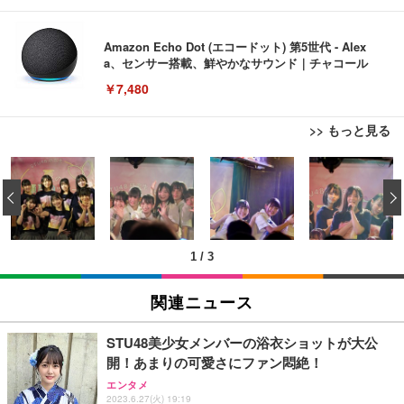
Amazon Echo Dot (エコードット) 第5世代 - Alex
a、センサー搭載、鮮やかなサウンド｜チャコール
￥7,480
>> もっと見る
[EdoErgo] オフィスチェア 椅子 テレワーク 疲れな
EIZO ビジネス向けプレミアムモニター | FlexScan
Amazonベーシック ペットシーツ 薄型 レギュラー 1
い 跳ね上げ式アームレスト コンパクト 約105度ロッ
EV3240X-WT | 31.5型4K UHD・USB Type-C・ホワ
‹
回使い捨て 無香料 ホワイト 300枚
キング pc 事務椅子 360度回転 座面昇降 強化ナイロ
イト
ン樹脂ベース 通気性メッシュ 在宅ワーク H-WY01
￥3,373
￥5,699
￥105,595
(黒網+黒枠+黒足)
1
/
3
EIZO ビジネス向けプレミアムモニター | FlexScan
SIHOO B100 オフィスチェア／デスクチェア メッシ
Amazonベーシック ペットシーツ 厚型 ワイド 42枚
EV2740X-WT | 27.0型4K UHD・USB Type-C・ホワ
ュチェア 人間工学 疲れない ブラック
x2袋(84枚) ホワイト(吸収面:ライトブルー)
関連ニュース
イト
￥27,999
￥3,234
￥109,572
STU48美少女メンバーの浴衣ショットが大公
開！あまりの可愛さにファン悶絶！
Sezlife オフィスチェア デスクチェア 疲れない テレ
【純正品】27"ゲーミングモニター DualSense 充電
ネオ・ルーライフ ネオ・オムツ L 中型犬用 26枚入
エンタメ
ワーク チェア 強化バックレスト 30度ロッキング機
2023.6.27(火) 19:19
フック付き（CFI-ZDM1J）
り 単品