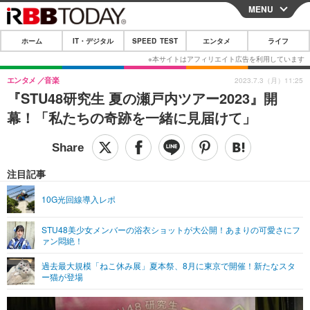
MENU
CLOSE
ホーム
IT・デジタル
SPEED TEST
エンタメ
ライフ
ホーム
IT・デジタル
エンタメ
音楽
2023.7.3（月）11:25
『STU48研究生 夏の瀬戸内ツアー2023』開
IT・デジタルTOP
スマートフォン
SPEED TEST
幕！「私たちの奇跡を一緒に見届けて」
ネタ
ガジェット・ツール
エンタメ
ショッピング
その他
エンタメTOP
映画・ドラマ
ライフ
注目記事
韓流・K-POP
韓国・芸能
ライフTOP
グルメ
リリース一覧
10G光回線導入レポ
音楽
スポーツ
ペット
ショッピング
プッシュ通知の停止方法
STU48美少女メンバーの浴衣ショットが大公開！あまりの可愛さにフ
ァン悶絶！
グラビア
ブログ
その他
過去最大規模「ねこ休み展」夏本祭、8月に東京で開催！新たなスタ
ショッピング
その他
ー猫が登場