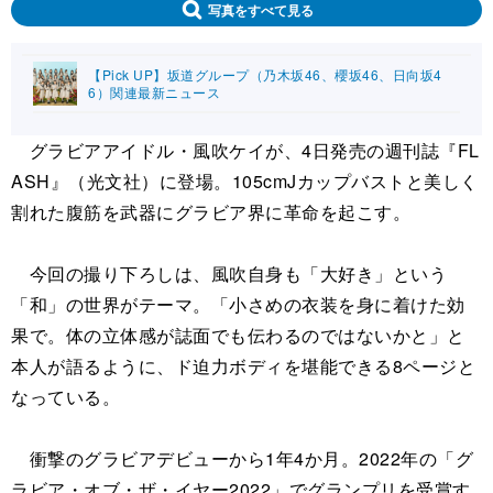
写真をすべて見る
【Pick UP】坂道グループ（乃木坂46、櫻坂46、日向坂4
6）関連最新ニュース
グラビアアイドル・風吹ケイが、4日発売の週刊誌『FL
ASH』（光文社）に登場。105cmJカップバストと美しく
割れた腹筋を武器にグラビア界に革命を起こす。
今回の撮り下ろしは、風吹自身も「大好き」という
「和」の世界がテーマ。「小さめの衣装を身に着けた効
果で。体の立体感が誌面でも伝わるのではないかと」と
本人が語るように、ド迫力ボディを堪能できる8ページと
なっている。
衝撃のグラビアデビューから1年4か月。2022年の「グ
ラビア・オブ・ザ・イヤー2022」でグランプリを受賞す