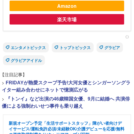
Amazon
楽天市場
《》
エンタメトピックス
トップトピックス
グラビア
グラビアアイドル
【注目記事】
>
FRIDAYが熱愛スクープ予告!大河女優とシンガーソングラ
イター組み合わせにネットで憶測広がる
>
『トンイ』など出演の46歳韓国女優、9月に結婚へ 共演俳
優による強制わいせつ事件も乗り越え
新規オープン予定「生活サポートスタッフ」障がい者向けデ
イサービス/運転免許必須/未経験OK/介護デビューを応援/無料