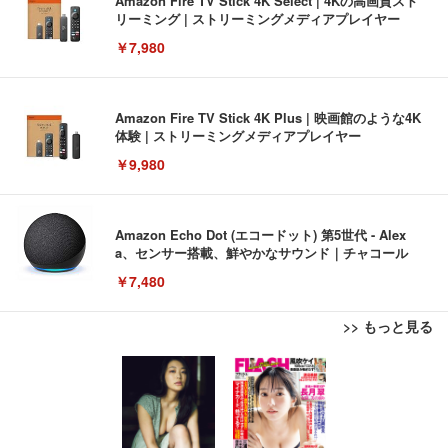
Amazon Fire TV Stick 4K Select | 4Kの高画質スト
リーミング | ストリーミングメディアプレイヤー
￥7,980
Amazon Fire TV Stick 4K Plus | 映画館のような4K
体験 | ストリーミングメディアプレイヤー
￥9,980
Amazon Echo Dot (エコードット) 第5世代 - Alex
a、センサー搭載、鮮やかなサウンド｜チャコール
￥7,480
>> もっと見る
[EdoErgo] オフィスチェア 椅子 テレワーク 疲れな
EIZO ビジネス向けプレミアムモニター | FlexScan
Amazonベーシック ペットシーツ 薄型 レギュラー 1
い 跳ね上げ式アームレスト コンパクト 約105度ロッ
EV3240X-WT | 31.5型4K UHD・USB Type-C・ホワ
回使い捨て 無香料 ホワイト 300枚
キング pc 事務椅子 360度回転 座面昇降 強化ナイロ
イト
ン樹脂ベース 通気性メッシュ 在宅ワーク H-WY01
￥3,373
￥5,699
￥105,595
(黒網+黒枠+黒足)