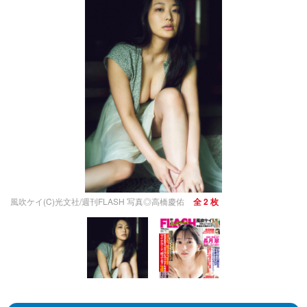
風吹ケイ(C)光文社/週刊FLASH 写真◎高橋慶佑
全 2 枚