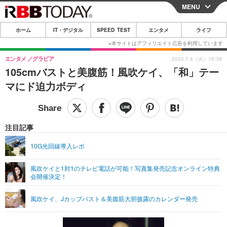
MENU
CLOSE
ホーム
IT・デジタル
SPEED TEST
エンタメ
ライフ
ホーム
IT・デジタル
エンタメ
グラビア
2023.7.4（火）16:38
105cmバストと美腹筋！風吹ケイ、「和」テー
IT・デジタルTOP
スマートフォン
SPEED TEST
マにド迫力ボディ
ネタ
ガジェット・ツール
エンタメ
ショッピング
その他
エンタメTOP
映画・ドラマ
ライフ
注目記事
韓流・K-POP
韓国・芸能
ライフTOP
グルメ
リリース一覧
10G光回線導入レポ
音楽
スポーツ
ペット
ショッピング
プッシュ通知の停止方法
風吹ケイと1対1のテレビ電話が可能！写真集発売記念オンライン特典
会開催決定！
グラビア
ブログ
その他
ショッピング
その他
風吹ケイ、Jカップバスト＆美腹筋大胆披露のカレンダー発売