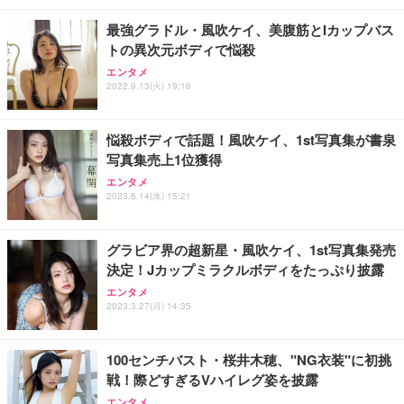
￥4,139
￥34,980
勤務 ブラック
最強グラドル・風吹ケイ、美腹筋とIカップバス
トの異次元ボディで悩殺
エンタメ
2022.9.13(火) 19:16
悩殺ボディで話題！風吹ケイ、1st写真集が書泉
写真集売上1位獲得
エンタメ
2023.6.14(水) 15:21
グラビア界の超新星・風吹ケイ、1st写真集発売
決定！Jカップミラクルボディをたっぷり披露
エンタメ
2023.3.27(月) 14:35
100センチバスト・桜井木穂、"NG衣装"に初挑
戦！際どすぎるVハイレグ姿を披露
エンタメ