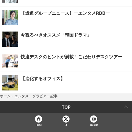
【坂道グループニュース】ーエンタメRBBー
今観るべきオススメ「韓国ドラマ」
快適デスクのヒントが満載！こだわりデスクツアー
【進化するオフィス】
記事
ホーム
›
エンタメ
›
グラビア
›
TOP
Home
X
YouTube