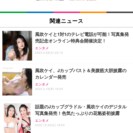
EIZO ビジネス向けプレミアムモニター | FlexScan
SIHOO B100 オフィスチェア／デスクチェア メッシ
Amazonベーシック ペットシーツ 厚型 ワイド 42枚
EV2740X-WT | 27.0型4K UHD・USB Type-C・ホワ
ュチェア 人間工学 疲れない ブラック
x2袋(84枚) ホワイト(吸収面:ライトブルー)
関連ニュース
イト
￥27,999
￥3,234
￥109,572
風吹ケイと1対1のテレビ電話が可能！写真集発
売記念オンライン特典会開催決定！
Sezlife オフィスチェア デスクチェア 疲れない テレ
【純正品】27"ゲーミングモニター DualSense 充電
ネオ・ルーライフ ネオ・オムツ L 中型犬用 26枚入
エンタメ
ワーク チェア 強化バックレスト 30度ロッキング機
2023.3.28(火) 22:13
フック付き（CFI-ZDM1J）
り 単品
能 人間工学 椅子 腰サポート 90度跳ね上げ式アーム
レスト 3Dヘッドレスト ハンガー付き 高反発クッシ
￥49,979
￥1,800
￥7,680
ョン PCチェア 通気性メッシュ ゲーミング/勉強/事
風吹ケイ、Jカップバスト＆美腹筋大胆披露の
務用 おしゃれ パソコンチェア (ブラック)
カレンダー発売
Sezlife オフィスチェア デスクチェア 疲れない テレ
【整備済み品】Dell E2724HS 27インチ 液晶モニタ
Smart Basic(スマートベーシック) 【Amazon.co.jp
エンタメ
ワーク チェア 強化バックレスト 30度ロッキング機
ー フルHD（1920×1080）VA 非光沢 HDMI/DisplayP
限定】 Smart Basic アイリスオーヤマ ペットシーツ
2023.3.16(木) 16:54
能 人間工学 椅子 腰サポート 90度跳ね上げ式アーム
ort/VGA スピーカー内蔵 高さ調整 スイベル VESA対
超厚型 お徳用 ワイド 100枚入 (x 1) (ケース販売)
レスト 3Dヘッドレスト ハンガー付き 高反発クッシ
応 ComfortView ビジネス向け
￥7,680
￥15,800
￥3,670
ョン PCチェア 通気性メッシュ ゲーミング/勉強/事
話題のJカップグラドル・風吹ケイのデジタル
務用 おしゃれ パソコンチェア (ホワイト)
写真集発売！色気たっぷりの花魁姿初披露
ANDWINT オフィスチェア デスクチェア 肘なし メ
【MiniLED/24.5inch/280Hz/FHD】GRAPHT THE S
アイリスオーヤマ ペットシーツ 超厚型 お徳用 レギ
ッシュ 通気性 ランバーサポート付き 腰サポート ガ
HOOTER Gaming Monitor 24” Essential ゲーミン
エンタメ
ュラー 200枚入【Amazon.co.jp限定】
ス圧無段階昇降 360度回転 キャスター付き コンパク
グモニター QD 24.5インチ 1ms FHD 量子ドット 残
2022.12.20(火) 18:54
ト 幅52×奥行58.5×高さ84～96cm テレワーク 在宅
像低減 (3年保証 | 輝点保証 | 日本メーカー)
￥3,731