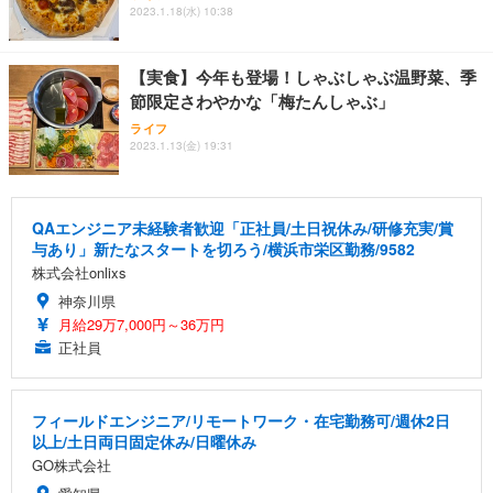
2023.1.18(水) 10:38
【実食】今年も登場！しゃぶしゃぶ温野菜、季
節限定さわやかな「梅たんしゃぶ」
ライフ
2023.1.13(金) 19:31
QAエンジニア未経験者歓迎「正社員/土日祝休み/研修充実/賞
与あり」新たなスタートを切ろう/横浜市栄区勤務/9582
株式会社onlixs
神奈川県
月給29万7,000円～36万円
正社員
フィールドエンジニア/リモートワーク・在宅勤務可/週休2日
以上/土日両日固定休み/日曜休み
GO株式会社