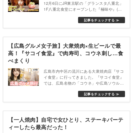
12月6日にJR東京駅の「グランスタ八重北」
1F八重北食堂にオープンした『極味や』(き
わみや)をご紹介します。
記事をチェックする ≫
【広島グルメ女子旅】大衆焼肉×生ビールで最
高！『サコイ食堂』で肉寿司、コウネ刺し…食
べまくり
広島市内中区の流川にある大衆焼肉店『サコ
イ食堂』に行ってきました。『サコイ食堂』
では、広島名物の「コウネ」や広島ソウルフ
ード「ホルモン天ぷら」を食べることができ
記事をチェックする ≫
ます。
【一人焼肉】自宅で女ひとり、ステーキパーテ
ィーしたら最高だった！