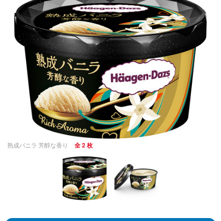
熟成バニラ 芳醇な香り
全 2 枚