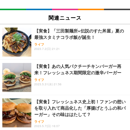
EIZO ビジネス向けプレミアムモニター | FlexScan
SIHOO B100 オフィスチェア／デスクチェア メッシ
Amazonベーシック ペットシーツ 厚型 ワイド 42枚
EV2740X-WT | 27.0型4K UHD・USB Type-C・ホワ
ュチェア 人間工学 疲れない ブラック
x2袋(84枚) ホワイト(吸収面:ライトブルー)
関連ニュース
イト
￥27,999
￥3,234
￥109,572
【実食】「三田製麺所×伝説のすた丼屋」夏の
最強スタミナコラボ飯が誕生！
Sezlife オフィスチェア デスクチェア 疲れない テレ
【純正品】27"ゲーミングモニター DualSense 充電
ネオ・ルーライフ ネオ・オムツ L 中型犬用 26枚入
ライフ
ワーク チェア 強化バックレスト 30度ロッキング機
2023.7.2(日) 21:21
フック付き（CFI-ZDM1J）
り 単品
能 人間工学 椅子 腰サポート 90度跳ね上げ式アーム
レスト 3Dヘッドレスト ハンガー付き 高反発クッシ
￥49,979
￥1,800
￥7,680
ョン PCチェア 通気性メッシュ ゲーミング/勉強/事
【実食】あの人気パクチーチキンバーガー再
務用 おしゃれ パソコンチェア (ブラック)
来！フレッシュネス期間限定の激辛バーガー
Sezlife オフィスチェア デスクチェア 疲れない テレ
【整備済み品】Dell E2724HS 27インチ 液晶モニタ
Smart Basic(スマートベーシック) 【Amazon.co.jp
ライフ
ワーク チェア 強化バックレスト 30度ロッキング機
ー フルHD（1920×1080）VA 非光沢 HDMI/DisplayP
限定】 Smart Basic アイリスオーヤマ ペットシーツ
2023.5.31(水) 21:56
能 人間工学 椅子 腰サポート 90度跳ね上げ式アーム
ort/VGA スピーカー内蔵 高さ調整 スイベル VESA対
超厚型 お徳用 ワイド 100枚入 (x 1) (ケース販売)
レスト 3Dヘッドレスト ハンガー付き 高反発クッシ
応 ComfortView ビジネス向け
￥7,680
￥15,800
￥3,670
ョン PCチェア 通気性メッシュ ゲーミング/勉強/事
【実食】フレッシュネス史上初！ファンの想い
務用 おしゃれ パソコンチェア (ホワイト)
を取り入れて商品化した「厚揚げとうふの和バ
ANDWINT オフィスチェア デスクチェア 肘なし メ
【MiniLED/24.5inch/280Hz/FHD】GRAPHT THE S
アイリスオーヤマ ペットシーツ 超厚型 お徳用 レギ
ーガー」その味ははたして？
ッシュ 通気性 ランバーサポート付き 腰サポート ガ
HOOTER Gaming Monitor 24” Essential ゲーミン
ュラー 200枚入【Amazon.co.jp限定】
ス圧無段階昇降 360度回転 キャスター付き コンパク
グモニター QD 24.5インチ 1ms FHD 量子ドット 残
ライフ
ト 幅52×奥行58.5×高さ84～96cm テレワーク 在宅
像低減 (3年保証 | 輝点保証 | 日本メーカー)
￥3,731
2023.5.7(日) 16:07
￥4,139
￥34,980