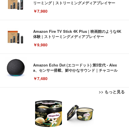
リーミング | ストリーミングメディアプレイヤー
￥7,980
Amazon Fire TV Stick 4K Plus | 映画館のような4K
体験 | ストリーミングメディアプレイヤー
￥9,980
Amazon Echo Dot (エコードット) 第5世代 - Alex
a、センサー搭載、鮮やかなサウンド｜チャコール
￥7,480
>> もっと見る
[EdoErgo] オフィスチェア 椅子 テレワーク 疲れな
EIZO ビジネス向けプレミアムモニター | FlexScan
Amazonベーシック ペットシーツ 薄型 レギュラー 1
い 跳ね上げ式アームレスト コンパクト 約105度ロッ
EV3240X-WT | 31.5型4K UHD・USB Type-C・ホワ
回使い捨て 無香料 ホワイト 300枚
キング pc 事務椅子 360度回転 座面昇降 強化ナイロ
イト
ン樹脂ベース 通気性メッシュ 在宅ワーク H-WY01
￥3,373
￥5,699
￥105,595
(黒網+黒枠+黒足)