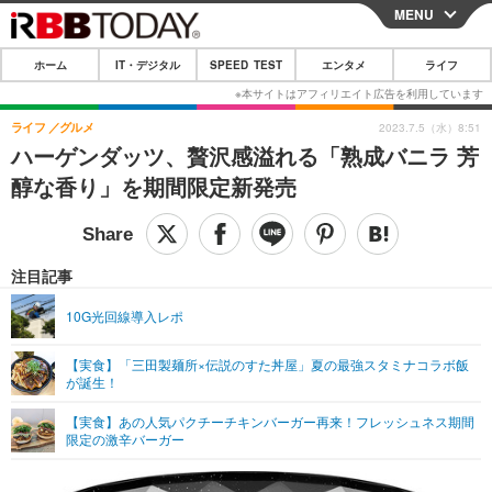
MENU
CLOSE
ホーム
IT・デジタル
SPEED TEST
エンタメ
ライフ
ホーム
IT・デジタル
ライフ
グルメ
2023.7.5（水）8:51
ハーゲンダッツ、贅沢感溢れる「熟成バニラ 芳
IT・デジタルTOP
スマートフォン
SPEED TEST
醇な香り」を期間限定新発売
ネタ
ガジェット・ツール
エンタメ
ショッピング
その他
エンタメTOP
映画・ドラマ
ライフ
注目記事
韓流・K-POP
韓国・芸能
ライフTOP
グルメ
リリース一覧
10G光回線導入レポ
音楽
スポーツ
ペット
ショッピング
プッシュ通知の停止方法
【実食】「三田製麺所×伝説のすた丼屋」夏の最強スタミナコラボ飯
が誕生！
グラビア
ブログ
その他
【実食】あの人気パクチーチキンバーガー再来！フレッシュネス期間
ショッピング
その他
限定の激辛バーガー