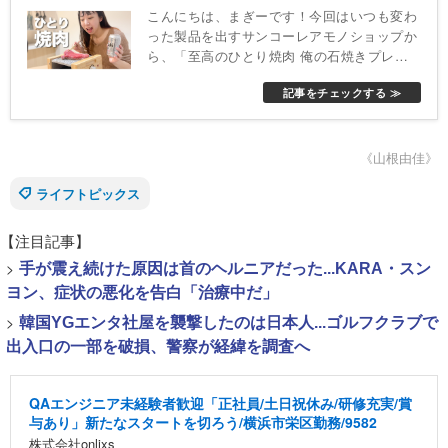
こんにちは、まぎーです！今回はいつも変わ
った製品を出すサンコーレアモノショップか
ら、「至高のひとり焼肉 俺の石焼きプレー
ト」をご紹介します！
記事をチェックする ≫
《山根由佳》
ライフトピックス
【注目記事】
>
手が震え続けた原因は首のヘルニアだった...KARA・スン
ヨン、症状の悪化を告白「治療中だ」
>
韓国YGエンタ社屋を襲撃したのは日本人...ゴルフクラブで
出入口の一部を破損、警察が経緯を調査へ
QAエンジニア未経験者歓迎「正社員/土日祝休み/研修充実/賞
与あり」新たなスタートを切ろう/横浜市栄区勤務/9582
株式会社onlixs