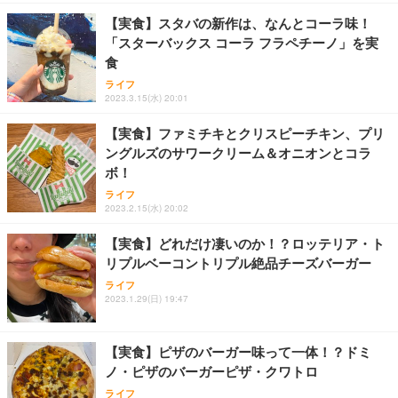
勤務 ブラック
【実食】スタバの新作は、なんとコーラ味！
「スターバックス コーラ フラペチーノ」を実
食
ライフ
2023.3.15(水) 20:01
【実食】ファミチキとクリスピーチキン、プリ
ングルズのサワークリーム＆オニオンとコラ
ボ！
ライフ
2023.2.15(水) 20:02
【実食】どれだけ凄いのか！？ロッテリア・ト
リプルベーコントリプル絶品チーズバーガー
ライフ
2023.1.29(日) 19:47
【実食】ピザのバーガー味って一体！？ドミ
ノ・ピザのバーガーピザ・クワトロ
ライフ