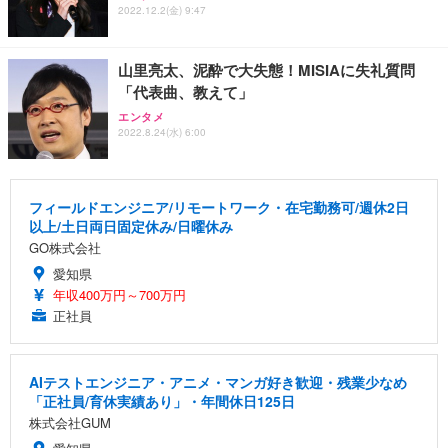
2022.12.2(金) 9:47
山里亮太、泥酔で大失態！MISIAに失礼質問
「代表曲、教えて」
エンタメ
2022.8.24(水) 6:00
フィールドエンジニア/リモートワーク・在宅勤務可/週休2日
以上/土日両日固定休み/日曜休み
GO株式会社
愛知県
年収400万円～700万円
正社員
AIテストエンジニア・アニメ・マンガ好き歓迎・残業少なめ
「正社員/育休実績あり」・年間休日125日
株式会社GUM