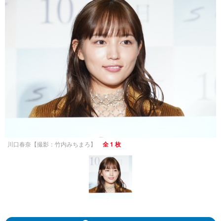
川口春奈【撮影：竹内みちまろ】
全 1 枚