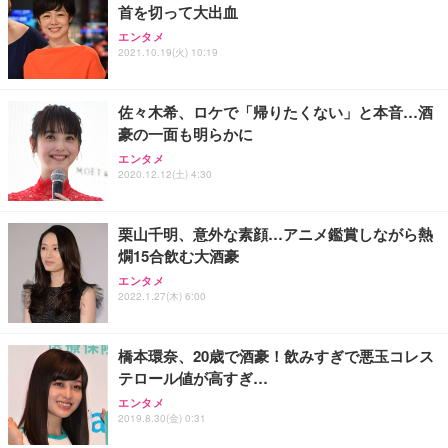
首を切って大出血
エンタメ
2021.10.19(火) 10:19
佐々木希、ロケで「帰りたくない」と本音…酒
豪の一面も明らかに
エンタメ
2020.12.12(土) 4:30
栗山千明、意外な素顔…アニメ鑑賞しながら熱
燗15合飲む大酒豪
エンタメ
2022.1.27(木) 6:00
橋本環奈、20歳で酒豪！飲みすぎで悪玉コレス
テロール値が高すぎ…
エンタメ
2019.8.30(金) 0:31