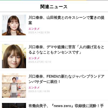
SIHOO B100 オフィスチェア／デスクチェア メッシ
Amazonベーシック ペットシーツ 厚型 ワイド 42枚
EV2740X-WT | 27.0型4K UHD・USB Type-C・ホワ
ュチェア 人間工学 疲れない ブラック
x2袋(84枚) ホワイト(吸収面:ライトブルー)
関連ニュース
イト
￥27,999
￥3,234
￥109,572
川口春奈、山田裕貴とのキスシーンで驚きの提
案
Sezlife オフィスチェア デスクチェア 疲れない テレ
【純正品】27"ゲーミングモニター DualSense 充電
ネオ・ルーライフ ネオ・オムツ L 中型犬用 26枚入
エンタメ
ワーク チェア 強化バックレスト 30度ロッキング機
2023.4.14(金) 9:39
フック付き（CFI-ZDM1J）
り 単品
能 人間工学 椅子 腰サポート 90度跳ね上げ式アーム
レスト 3Dヘッドレスト ハンガー付き 高反発クッシ
￥49,979
￥1,800
￥7,680
ョン PCチェア 通気性メッシュ ゲーミング/勉強/事
川口春奈、デマや盗撮に苦言「人の揚げ足をと
務用 おしゃれ パソコンチェア (ブラック)
るようなこともナンセンスです」
Sezlife オフィスチェア デスクチェア 疲れない テレ
【整備済み品】Dell E2724HS 27インチ 液晶モニタ
Smart Basic(スマートベーシック) 【Amazon.co.jp
エンタメ
ワーク チェア 強化バックレスト 30度ロッキング機
ー フルHD（1920×1080）VA 非光沢 HDMI/DisplayP
限定】 Smart Basic アイリスオーヤマ ペットシーツ
2023.4.27(木) 12:10
能 人間工学 椅子 腰サポート 90度跳ね上げ式アーム
ort/VGA スピーカー内蔵 高さ調整 スイベル VESA対
超厚型 お徳用 ワイド 100枚入 (x 1) (ケース販売)
レスト 3Dヘッドレスト ハンガー付き 高反発クッシ
応 ComfortView ビジネス向け
￥7,680
￥15,800
￥3,670
ョン PCチェア 通気性メッシュ ゲーミング/勉強/事
川口春奈、FENDIの新たなジャパンブランドア
務用 おしゃれ パソコンチェア (ホワイト)
ンバサダーに就任！
ANDWINT オフィスチェア デスクチェア 肘なし メ
【MiniLED/24.5inch/280Hz/FHD】GRAPHT THE S
アイリスオーヤマ ペットシーツ 超厚型 お徳用 レギ
ッシュ 通気性 ランバーサポート付き 腰サポート ガ
HOOTER Gaming Monitor 24” Essential ゲーミン
エンタメ
ュラー 200枚入【Amazon.co.jp限定】
ス圧無段階昇降 360度回転 キャスター付き コンパク
グモニター QD 24.5インチ 1ms FHD 量子ドット 残
2023.3.1(水) 16:39
ト 幅52×奥行58.5×高さ84～96cm テレワーク 在宅
像低減 (3年保証 | 輝点保証 | 日本メーカー)
￥3,731
￥4,139
￥34,980
勤務 ブラック
有働由美子、『news zero』収録後に泥酔！手