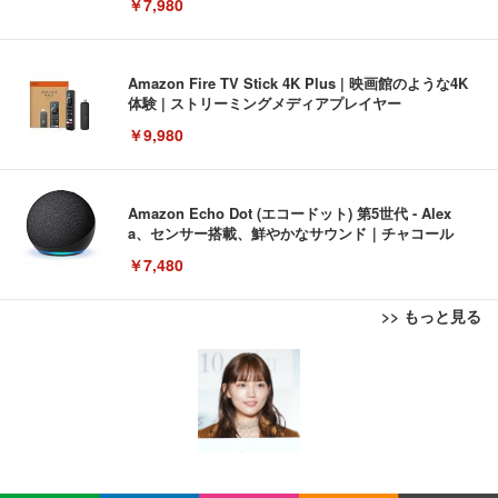
￥7,980
Amazon Fire TV Stick 4K Plus | 映画館のような4K
体験 | ストリーミングメディアプレイヤー
￥9,980
Amazon Echo Dot (エコードット) 第5世代 - Alex
a、センサー搭載、鮮やかなサウンド｜チャコール
￥7,480
>> もっと見る
[EdoErgo] オフィスチェア 椅子 テレワーク 疲れな
EIZO ビジネス向けプレミアムモニター | FlexScan
Amazonベーシック ペットシーツ 薄型 レギュラー 1
い 跳ね上げ式アームレスト コンパクト 約105度ロッ
EV3240X-WT | 31.5型4K UHD・USB Type-C・ホワ
回使い捨て 無香料 ホワイト 300枚
キング pc 事務椅子 360度回転 座面昇降 強化ナイロ
イト
ン樹脂ベース 通気性メッシュ 在宅ワーク H-WY01
￥3,373
￥5,699
￥105,595
(黒網+黒枠+黒足)
EIZO ビジネス向けプレミアムモニター | FlexScan