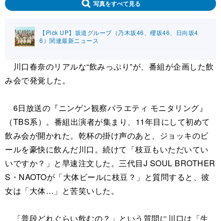
写真をすべて見る
【Pick UP】坂道グループ（乃木坂46、櫻坂46、日向坂4
6）関連最新ニュース
川口春奈のリアルな“飲みっぷり”が、番組が企画した飲
み会で発覚した。
6日放送の『ニンゲン観察バラエティ モニタリング』
（TBS系）。番組出演者が集まり、11年目にして初めて
飲み会が開かれた。乾杯の掛け声のあと、ジョッキのビ
ールを豪快に飲んだ川口。続けて「枝豆もいただいてい
いですか？」と早速注文した。三代目J SOUL BROTHER
S・NAOTOが「大体ビールに枝豆？」と質問すると、彼
女は「大体…」と苦笑いした。
「普段どれぐらい飲むの？」という質問に川口は「生