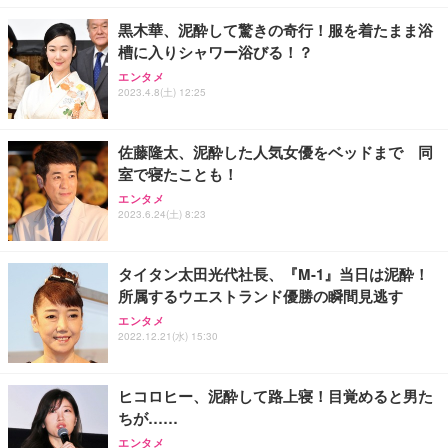
黒木華、泥酔して驚きの奇行！服を着たまま浴
槽に入りシャワー浴びる！？
エンタメ
2023.4.8(土) 12:25
佐藤隆太、泥酔した人気女優をベッドまで 同
室で寝たことも！
エンタメ
2023.6.24(土) 8:23
タイタン太田光代社長、『M-1』当日は泥酔！
所属するウエストランド優勝の瞬間見逃す
エンタメ
2022.12.21(水) 15:30
ヒコロヒー、泥酔して路上寝！目覚めると男た
ちが……
エンタメ