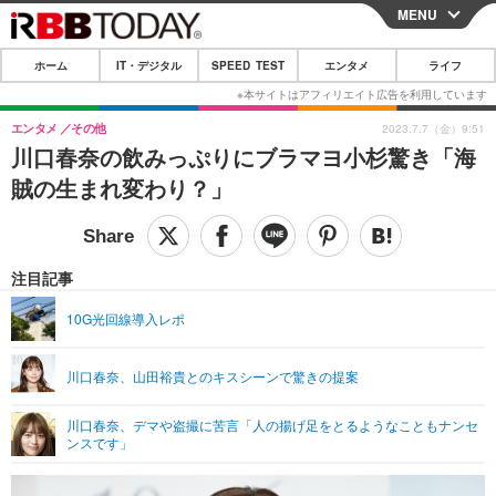
MENU
CLOSE
ホーム
IT・デジタル
SPEED TEST
エンタメ
ライフ
ホーム
IT・デジタル
エンタメ
その他
2023.7.7（金）9:51
川口春奈の飲みっぷりにブラマヨ小杉驚き「海
IT・デジタルTOP
スマートフォン
SPEED TEST
賊の生まれ変わり？」
ネタ
ガジェット・ツール
エンタメ
ショッピング
その他
エンタメTOP
映画・ドラマ
ライフ
注目記事
韓流・K-POP
韓国・芸能
ライフTOP
グルメ
リリース一覧
10G光回線導入レポ
音楽
スポーツ
ペット
ショッピング
プッシュ通知の停止方法
川口春奈、山田裕貴とのキスシーンで驚きの提案
グラビア
ブログ
その他
川口春奈、デマや盗撮に苦言「人の揚げ足をとるようなこともナンセ
ショッピング
その他
ンスです」