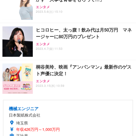
エンタメ
2023.5.6(土) 15:10
ヒコロヒー、太っ腹！飲み代は月50万円 マネ
ージャーに80万円のプレゼント
エンタメ
2023.4.7(金) 11:53
桐谷美玲、映画『アンパンマン』最新作のゲス
ト声優に決定！
エンタメ
2023.3.15(水) 10:59
機械エンジニア
日本製紙株式会社
埼玉県
年収426万円～1,000万円
正社員