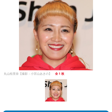
丸山桂里奈【撮影：小宮山あきの】
全 1 枚