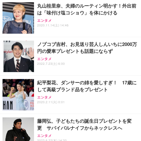
丸山桂里奈、夫婦のルーティン明かす！外出前
務用 おしゃれ パソコンチェア (ホワイト)
は「味付け塩コショウ」を体にかける
ANDWINT オフィスチェア デスクチェア 肘なし メ
【MiniLED/24.5inch/280Hz/FHD】GRAPHT THE S
アイリスオーヤマ ペットシーツ 超厚型 お徳用 レギ
ッシュ 通気性 ランバーサポート付き 腰サポート ガ
HOOTER Gaming Monitor 24” Essential ゲーミン
エンタメ
ュラー 200枚入【Amazon.co.jp限定】
ス圧無段階昇降 360度回転 キャスター付き コンパク
グモニター QD 24.5インチ 1ms FHD 量子ドット 残
2020.11.14(土) 14:46
ト 幅52×奥行58.5×高さ84～96cm テレワーク 在宅
像低減 (3年保証 | 輝点保証 | 日本メーカー)
￥3,731
￥4,139
￥34,980
勤務 ブラック
ノブコブ吉村、お見送り芸人しんいちに2000万
円の愛車プレゼントも話題にならず
エンタメ
2022.7.23(土) 6:00
紀平梨花、ダンサーの姉を愛しすぎ！ 17歳に
して高級ブランド品をプレゼント
エンタメ
2020.2.11(火) 0:01
藤岡弘、子どもたちの誕生日プレゼントを変
更 サバイバルナイフからネックレスへ
エンタメ
2023.6.22(木) 14:20