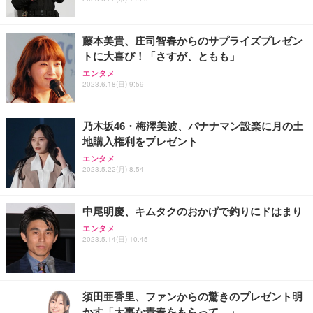
藤本美貴、庄司智春からのサプライズプレゼン
トに大喜び！「さすが、ともも」
エンタメ
2023.6.18(日) 9:59
乃木坂46・梅澤美波、バナナマン設楽に月の土
地購入権利をプレゼント
エンタメ
2023.5.22(月) 8:54
中尾明慶、キムタクのおかげで釣りにドはまり
エンタメ
2023.5.14(日) 10:45
須田亜香里、ファンからの驚きのプレゼント明
かす「大事な青春をもらって…」