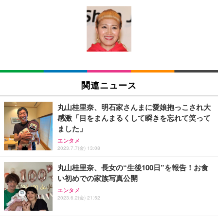
[EdoErgo] オフィスチェア 椅子 テレワーク 疲れな
EIZO ビジネス向けプレミアムモニター | FlexScan
Amazonベーシック ペットシーツ 薄型 レギュラー 1
い 跳ね上げ式アームレスト コンパクト 約105度ロッ
EV3240X-WT | 31.5型4K UHD・USB Type-C・ホワ
回使い捨て 無香料 ホワイト 300枚
キング pc 事務椅子 360度回転 座面昇降 強化ナイロ
イト
ン樹脂ベース 通気性メッシュ 在宅ワーク H-WY01
￥3,373
￥5,699
￥105,595
(黒網+黒枠+黒足)
EIZO ビジネス向けプレミアムモニター | FlexScan
SIHOO B100 オフィスチェア／デスクチェア メッシ
Amazonベーシック ペットシーツ 厚型 ワイド 42枚
EV2740X-WT | 27.0型4K UHD・USB Type-C・ホワ
ュチェア 人間工学 疲れない ブラック
x2袋(84枚) ホワイト(吸収面:ライトブルー)
関連ニュース
イト
￥27,999
￥3,234
￥109,572
丸山桂里奈、明石家さんまに愛娘抱っこされ大
感激「目をまんまるくして瞬きを忘れて笑って
Sezlife オフィスチェア デスクチェア 疲れない テレ
ました」
【純正品】27"ゲーミングモニター DualSense 充電
ネオ・ルーライフ ネオ・オムツ L 中型犬用 26枚入
ワーク チェア 強化バックレスト 30度ロッキング機
フック付き（CFI-ZDM1J）
り 単品
エンタメ
能 人間工学 椅子 腰サポート 90度跳ね上げ式アーム
2023.7.7(金) 13:08
レスト 3Dヘッドレスト ハンガー付き 高反発クッシ
￥49,979
￥1,800
￥7,680
ョン PCチェア 通気性メッシュ ゲーミング/勉強/事
丸山桂里奈、長女の“生後100日”を報告！お食
務用 おしゃれ パソコンチェア (ブラック)
い初めでの家族写真公開
Sezlife オフィスチェア デスクチェア 疲れない テレ
【整備済み品】Dell E2724HS 27インチ 液晶モニタ
Smart Basic(スマートベーシック) 【Amazon.co.jp
エンタメ
ワーク チェア 強化バックレスト 30度ロッキング機
ー フルHD（1920×1080）VA 非光沢 HDMI/DisplayP
限定】 Smart Basic アイリスオーヤマ ペットシーツ
2023.6.2(金) 21:52
能 人間工学 椅子 腰サポート 90度跳ね上げ式アーム
ort/VGA スピーカー内蔵 高さ調整 スイベル VESA対
超厚型 お徳用 ワイド 100枚入 (x 1) (ケース販売)
レスト 3Dヘッドレスト ハンガー付き 高反発クッシ
応 ComfortView ビジネス向け
￥7,680
￥15,800
￥3,670
ョン PCチェア 通気性メッシュ ゲーミング/勉強/事