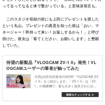
ってるってなると体で繋がっている」と意味深発言も。
このスタジオ収録の前にも上田にプレゼントを渡した
という丸山。プレゼントの真意を知った彼は「おい、マ
ネージャー！即持って来い！お返しするから！」と呼び
掛けた。彼女は「着てください、お願いします」と懇願
していた。
待望の新製品『VLOGCAM ZV-1 II』発売！VL
OGCAMユーザーの筆者が触ってみた
今回は6月23日発売のSONY『VLOGCAM ZV
-1 II』をご紹介します。「ZV-1 II」は「ZV-
1」の後継機で、最も大きく改良された点は
画角の広さ。「ZV-1」の画角が24mm-70mm
動画をチェックする ≫
であったのに対し、「ZV-1 II」は18mm-50m
mと超広角になりました。