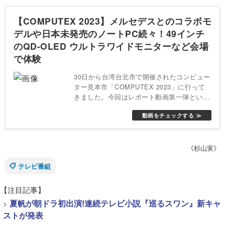
【COMPUTEX 2023】メルセデスとのコラボモ
デルや日本未発売のノートPC続々！49インチ
のQD-OLED ウルトラワイドモニターなど会場
で体験
30日から台湾台北市で開催されたコンピュー
ター見本市「COMPUTEX 2023」に行って
きました。今回はレポート動画第一弾という
ことで、MSIのブースを紹介します。MSIの
動画をチェックする ≫
注目はMercedes-AMGとのコラボレーション
モデルのノートPC「Stealth 16 Mercedes-A
MG Motorsport」です。
《杉山実》
テレビ番組
【注目記事】
>
夏帆が朝ドラ初出演!連続テレビ小説『巡るスワン』新キャ
ストが発表