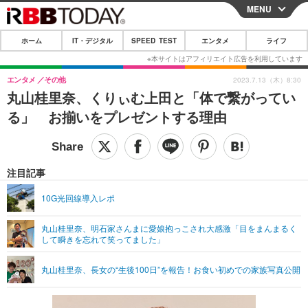
MENU
CLOSE
ホーム
IT・デジタル
SPEED TEST
エンタメ
ライフ
ホーム
IT・デジタル
エンタメ
その他
2023.7.13（木）8:30
丸山桂里奈、くりぃむ上田と「体で繋がってい
IT・デジタルTOP
スマートフォン
SPEED TEST
る」 お揃いをプレゼントする理由
ネタ
ガジェット・ツール
エンタメ
ショッピング
その他
エンタメTOP
映画・ドラマ
ライフ
注目記事
韓流・K-POP
韓国・芸能
ライフTOP
グルメ
リリース一覧
10G光回線導入レポ
音楽
スポーツ
ペット
ショッピング
プッシュ通知の停止方法
丸山桂里奈、明石家さんまに愛娘抱っこされ大感激「目をまんまるく
して瞬きを忘れて笑ってました」
グラビア
ブログ
その他
ショッピング
その他
丸山桂里奈、長女の“生後100日”を報告！お食い初めでの家族写真公開