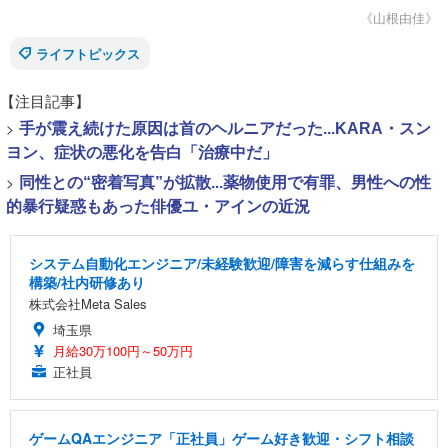
《山根由佳》
ライフトピックス
【注目記事】
>
手が震え続けた原因は首のヘルニアだった...KARA・スン
ヨン、症状の悪化を告白「治療中だ」
>
同性との“密着写真”が拡散...薬物使用で有罪、男性への性
的暴行疑惑もあった俳優ユ・アインの近況
システム自動化エンジニア/未経験歓迎/障害を減らす仕組みを
構築/社内研修あり
株式会社Meta Sales
埼玉県
月給30万100円～50万円
正社員
ゲームQAエンジニア「正社員」ゲーム好き歓迎・シフト相談