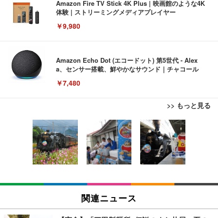
Amazon Fire TV Stick 4K Plus | 映画館のような4K
体験 | ストリーミングメディアプレイヤー
￥9,980
Amazon Echo Dot (エコードット) 第5世代 - Alex
a、センサー搭載、鮮やかなサウンド｜チャコール
￥7,480
>> もっと見る
[EdoErgo] オフィスチェア 椅子 テレワーク 疲れな
EIZO ビジネス向けプレミアムモニター | FlexScan
Amazonベーシック ペットシーツ 薄型 レギュラー 1
い 跳ね上げ式アームレスト コンパクト 約105度ロッ
EV3240X-WT | 31.5型4K UHD・USB Type-C・ホワ
回使い捨て 無香料 ホワイト 300枚
キング pc 事務椅子 360度回転 座面昇降 強化ナイロ
イト
ン樹脂ベース 通気性メッシュ 在宅ワーク H-WY01
￥3,373
￥5,699
￥105,595
(黒網+黒枠+黒足)
EIZO ビジネス向けプレミアムモニター | FlexScan
SIHOO B100 オフィスチェア／デスクチェア メッシ
Amazonベーシック ペットシーツ 厚型 ワイド 42枚
EV2740X-WT | 27.0型4K UHD・USB Type-C・ホワ
ュチェア 人間工学 疲れない ブラック
x2袋(84枚) ホワイト(吸収面:ライトブルー)
関連ニュース
イト
￥27,999
￥3,234
￥109,572