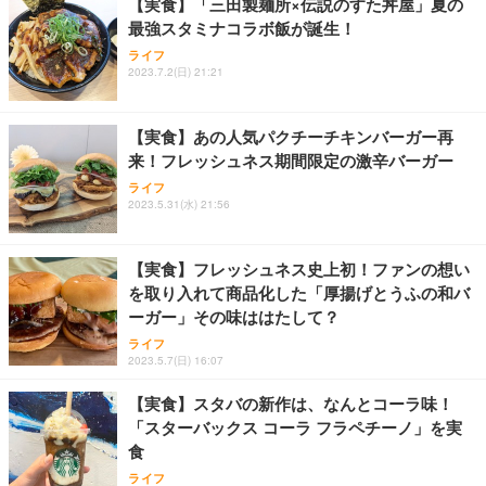
【実食】「三田製麺所×伝説のすた丼屋」夏の
最強スタミナコラボ飯が誕生！
Sezlife オフィスチェア デスクチェア 疲れない テレ
【純正品】27"ゲーミングモニター DualSense 充電
ネオ・ルーライフ ネオ・オムツ L 中型犬用 26枚入
ライフ
ワーク チェア 強化バックレスト 30度ロッキング機
2023.7.2(日) 21:21
フック付き（CFI-ZDM1J）
り 単品
能 人間工学 椅子 腰サポート 90度跳ね上げ式アーム
レスト 3Dヘッドレスト ハンガー付き 高反発クッシ
￥49,979
￥1,800
￥7,680
ョン PCチェア 通気性メッシュ ゲーミング/勉強/事
【実食】あの人気パクチーチキンバーガー再
務用 おしゃれ パソコンチェア (ブラック)
来！フレッシュネス期間限定の激辛バーガー
Sezlife オフィスチェア デスクチェア 疲れない テレ
【整備済み品】Dell E2724HS 27インチ 液晶モニタ
Smart Basic(スマートベーシック) 【Amazon.co.jp
ライフ
ワーク チェア 強化バックレスト 30度ロッキング機
ー フルHD（1920×1080）VA 非光沢 HDMI/DisplayP
限定】 Smart Basic アイリスオーヤマ ペットシーツ
2023.5.31(水) 21:56
能 人間工学 椅子 腰サポート 90度跳ね上げ式アーム
ort/VGA スピーカー内蔵 高さ調整 スイベル VESA対
超厚型 お徳用 ワイド 100枚入 (x 1) (ケース販売)
レスト 3Dヘッドレスト ハンガー付き 高反発クッシ
応 ComfortView ビジネス向け
￥7,680
￥15,800
￥3,670
ョン PCチェア 通気性メッシュ ゲーミング/勉強/事
【実食】フレッシュネス史上初！ファンの想い
務用 おしゃれ パソコンチェア (ホワイト)
を取り入れて商品化した「厚揚げとうふの和バ
ANDWINT オフィスチェア デスクチェア 肘なし メ
【MiniLED/24.5inch/280Hz/FHD】GRAPHT THE S
アイリスオーヤマ ペットシーツ 超厚型 お徳用 レギ
ーガー」その味ははたして？
ッシュ 通気性 ランバーサポート付き 腰サポート ガ
HOOTER Gaming Monitor 24” Essential ゲーミン
ュラー 200枚入【Amazon.co.jp限定】
ス圧無段階昇降 360度回転 キャスター付き コンパク
グモニター QD 24.5インチ 1ms FHD 量子ドット 残
ライフ
ト 幅52×奥行58.5×高さ84～96cm テレワーク 在宅
像低減 (3年保証 | 輝点保証 | 日本メーカー)
￥3,731
2023.5.7(日) 16:07
￥4,139
￥34,980
勤務 ブラック
【実食】スタバの新作は、なんとコーラ味！
「スターバックス コーラ フラペチーノ」を実
食
ライフ