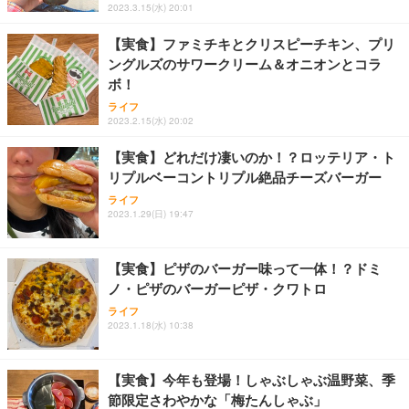
2023.3.15(水) 20:01
【実食】ファミチキとクリスピーチキン、プリ
ングルズのサワークリーム＆オニオンとコラ
ボ！
ライフ
2023.2.15(水) 20:02
【実食】どれだけ凄いのか！？ロッテリア・ト
リプルベーコントリプル絶品チーズバーガー
ライフ
2023.1.29(日) 19:47
【実食】ピザのバーガー味って一体！？ドミ
ノ・ピザのバーガーピザ・クワトロ
ライフ
2023.1.18(水) 10:38
【実食】今年も登場！しゃぶしゃぶ温野菜、季
節限定さわやかな「梅たんしゃぶ」