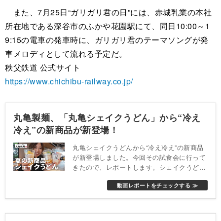
また、7月25日“ガリガリ君の日”には、赤城乳業の本社
所在地である深谷市のふかや花園駅にて、同日10:00～1
9:15の電車の発車時に、ガリガリ君のテーマソングが発
車メロディとして流れる予定だ。
秩父鉄道 公式サイト
https://www.chichibu-railway.co.jp/
丸亀製麺、「丸亀シェイクうどん」から“冷え
冷え”の新商品が新登場！
丸亀シェイクうどんから“冷え冷え”の新商品
が新登場しました。今回その試食会に行って
きたので、レポートします。シェイクうどん
自体はじめて食べたのですが、見た目も可愛
動画レポートをチェックする ≫
いし味も美味しいしびっくり！新しいシェイ
クうどんは18日（火）から全国の丸亀製麺に
て期間限定で販売されます。