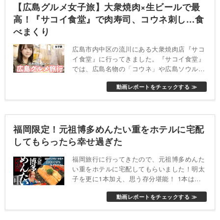
【広島グルメ女子旅】大衆焼肉×生ビールで最
高！『サコイ食堂』で肉寿司、コウネ刺し…食
べまくり
広島市内中区の流川にある大衆焼肉店『サコ
イ食堂』に行ってきました。『サコイ食堂』
では、広島名物の「コウネ」や広島ソウルフ
ード「ホルモン天ぷら」を食べることができ
動画レポートをチェックする ≫
ます。
福岡限定！元祖博多めんたい重をホテルに宅配
してもらったら幸せ過ぎた
福岡旅行に行ってきたので、元祖博多めんた
い重をホテルに宅配してもらいました！明太
子を更に1本加え、思う存分堪能！ 1本は生
明太子、追加のもう1本は「生明太子」また
動画レポートをチェックする ≫
は「炙り明太子」から選べます