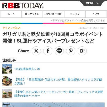
MENU
CLOSE
ホーム
IT・デジタル
SPEED TEST
エンタメ
ライフ
ホーム
IT・デジタル
ライフ
グルメ
2023.7.13（木）11:53
ガリガリ君と秩父鉄道が10回目コラボイベント
IT・デジタルTOP
スマートフォン
SPEED TEST
開催！SL運行やアイスバープレゼントなど
ネタ
ガジェット・ツール
エンタメ
ショッピング
その他
エンタメTOP
映画・ドラマ
ライフ
注目記事
韓流・K-POP
韓国・芸能
ライフTOP
グルメ
リリース一覧
10G光回線導入レポ
音楽
スポーツ
ペット
ショッピング
プッシュ通知の停止方法
【実食】「三田製麺所×伝説のすた丼屋」夏の最強スタミナコラボ飯
が誕生！
グラビア
ブログ
その他
【実食】あの人気パクチーチキンバーガー再来！フレッシュネス期間
ショッピング
その他
限定の激辛バーガー