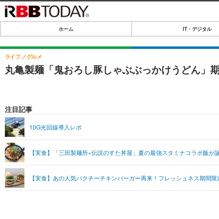
ホーム
IT・デジタル
ホーム
IT・デジタル
ライフ
グルメ
丸亀製麺「鬼おろし豚しゃぶぶっかけうどん」期
IT・デジタルTOP
SPEED TEST
ネタ
エンタメ
注目記事
ショッピング
エンタメTOP
ライフ
10G光回線導入レポ
韓流・K-POP
ライフTOP
リリース一覧
【実食】「三田製麺所×伝説のすた丼屋」夏の最強スタミナコラボ飯が
音楽
ペット
プッシュ通知の停止方法
グラビア
その他
【実食】あの人気パクチーチキンバーガー再来！フレッシュネス期間限
ショッピング