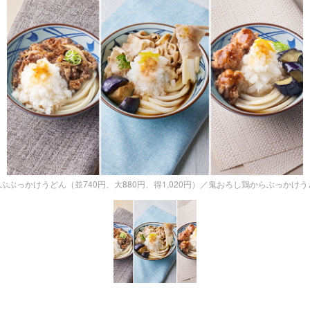
ぶぶっかけうどん（並740円、大880円、得1,020円）／鬼おろし鶏からぶっかけうどん