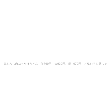
鬼おろし肉ぶっかけうどん（並790円、大930円、得1,070円）／鬼おろし豚しゃ