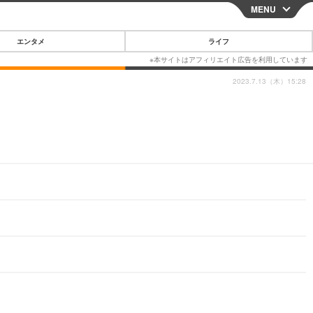
MENU
CLOSE
エンタメ
ライフ
2023.7.13（木）15:28
スマートフォン
ガジェット・ツール
その他
映画・ドラマ
韓国・芸能
グルメ
スポーツ
ショッピング
ブログ
その他