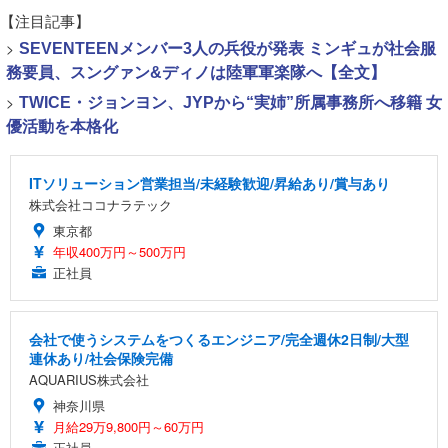
【注目記事】
>
SEVENTEENメンバー3人の兵役が発表 ミンギュが社会服
務要員、スングァン&ディノは陸軍軍楽隊へ【全文】
>
TWICE・ジョンヨン、JYPから“実姉”所属事務所へ移籍 女
優活動を本格化
ITソリューション営業担当/未経験歓迎/昇給あり/賞与あり
株式会社ココナラテック
東京都
年収400万円～500万円
正社員
会社で使うシステムをつくるエンジニア/完全週休2日制/大型
連休あり/社会保険完備
AQUARIUS株式会社
神奈川県
月給29万9,800円～60万円
正社員