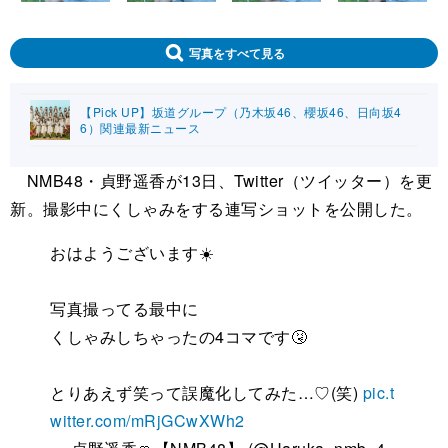
写真をすべて見る
【Pick UP】坂道グループ（乃木坂46、櫻坂46、日向坂4
6）関連最新ニュース
NMB48・貞野遥香が13日、Twitter（ツイッター）を更
新。撮影中にくしゃみをする連写ショットを公開した。
おはようございます☀️
写真撮ってる最中に
くしゃみしちゃったの4コマです🤧
とりあえず笑って誤魔化してみた…♡(笑)
pic.t
witter.com/mRjGCwXWh2