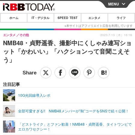
MENU
CLOSE
ホーム
IT・デジタル
SPEED TEST
エンタメ
ライフ
ホーム
IT・デジタル
エンタメ
その他
2023.7.13（木）16:18
NMB48・貞野遥香、撮影中にくしゃみ連写ショ
IT・デジタルTOP
スマートフォン
SPEED TEST
ット「かわいい」「ハクションって音聞こえそ
ネタ
ガジェット・ツール
う」
エンタメ
ショッピング
その他
エンタメTOP
映画・ドラマ
ライフ
韓流・K-POP
韓国・芸能
注目記事
ライフTOP
グルメ
リリース一覧
音楽
スポーツ
10G光回線導入レポ
ペット
ショッピング
プッシュ通知の停止方法
グラビア
ブログ
その他
全部可愛すぎる!! NMB48メンバーが“秋”コーデをSNSで続々公開！
ショッピング
その他
「どストライク」とファン歓喜！NMB48・貞野遥香、タイトワンピで
エロカワセクシー！