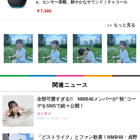
a、センサー搭載、鮮やかなサウンド｜チャコール
￥7,480
>> もっと見る
[EdoErgo] オフィスチェア 椅子 テレワーク 疲れな
EIZO ビジネス向けプレミアムモニター | FlexScan
Amazonベーシック ペットシーツ 薄型 レギュラー 1
い 跳ね上げ式アームレスト コンパクト 約105度ロッ
EV3240X-WT | 31.5型4K UHD・USB Type-C・ホワ
回使い捨て 無香料 ホワイト 300枚
キング pc 事務椅子 360度回転 座面昇降 強化ナイロ
イト
ン樹脂ベース 通気性メッシュ 在宅ワーク H-WY01
￥3,373
￥5,699
￥105,595
(黒網+黒枠+黒足)
EIZO ビジネス向けプレミアムモニター | FlexScan
SIHOO B100 オフィスチェア／デスクチェア メッシ
Amazonベーシック ペットシーツ 厚型 ワイド 42枚
EV2740X-WT | 27.0型4K UHD・USB Type-C・ホワ
ュチェア 人間工学 疲れない ブラック
x2袋(84枚) ホワイト(吸収面:ライトブルー)
関連ニュース
イト
￥27,999
￥3,234
￥109,572
全部可愛すぎる!! NMB48メンバーが“秋”コー
デをSNSで続々公開！
Sezlife オフィスチェア デスクチェア 疲れない テレ
【純正品】27"ゲーミングモニター DualSense 充電
ネオ・ルーライフ ネオ・オムツ L 中型犬用 26枚入
エンタメ
ワーク チェア 強化バックレスト 30度ロッキング機
2022.11.10(木) 17:34
フック付き（CFI-ZDM1J）
り 単品
能 人間工学 椅子 腰サポート 90度跳ね上げ式アーム
レスト 3Dヘッドレスト ハンガー付き 高反発クッシ
￥49,979
￥1,800
￥7,680
ョン PCチェア 通気性メッシュ ゲーミング/勉強/事
「どストライク」とファン歓喜！NMB48・貞野
務用 おしゃれ パソコンチェア (ブラック)