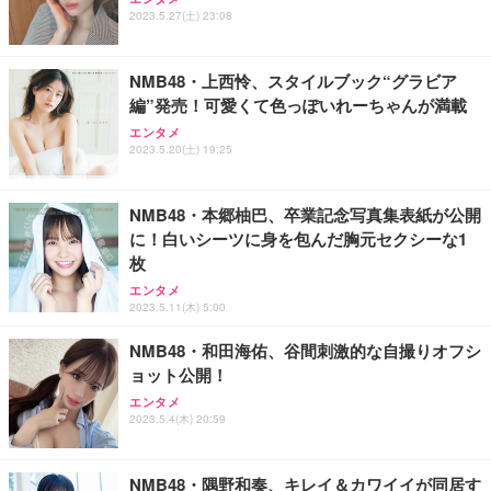
2023.5.27(土) 23:08
NMB48・上西怜、スタイルブック“グラビア
編”発売！可愛くて色っぽいれーちゃんが満載
エンタメ
2023.5.20(土) 19:25
NMB48・本郷柚巴、卒業記念写真集表紙が公開
に！白いシーツに身を包んだ胸元セクシーな1
枚
エンタメ
2023.5.11(木) 5:00
NMB48・和田海佑、谷間刺激的な自撮りオフシ
ョット公開！
エンタメ
2023.5.4(木) 20:59
NMB48・隅野和奏、キレイ＆カワイイが同居す