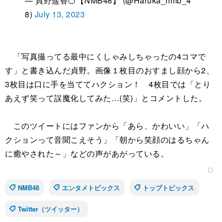
— 貞野遥香🍊【NMB48】 (@Haruka_nmb_4
8)
July 13, 2023
「写真撮ってる最中にくしゃみしちゃったの4コマで
す」と書き込んだ貞野。画像１枚目のおすまし顔から2、
3枚目は口に手を当ててハクション！ 4枚目では「とり
あえず笑って誤魔化してみた…(笑)」とコメントした。
このツイートにはファンから「あら、かわいい」「ハ
クションって音聞こえそう」「朝から笑顔のはるちゃん
に癒やされた～」などの声があがっている。
《》
NMB48
エンタメトピックス
トップトピックス
Twitter（ツイッター）