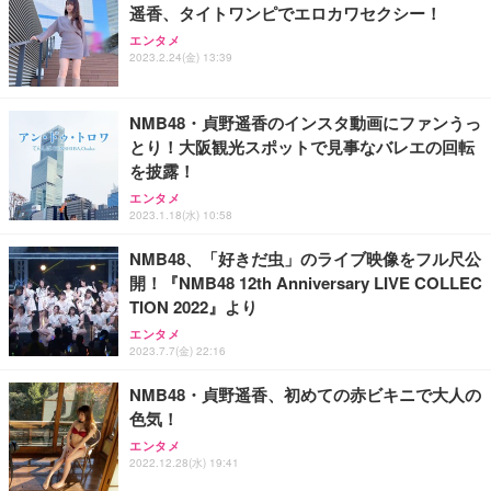
遥香、タイトワンピでエロカワセクシー！
Sezlife オフィスチェア デスクチェア 疲れない テレ
【整備済み品】Dell E2724HS 27インチ 液晶モニタ
Smart Basic(スマートベーシック) 【Amazon.co.jp
エンタメ
ワーク チェア 強化バックレスト 30度ロッキング機
ー フルHD（1920×1080）VA 非光沢 HDMI/DisplayP
限定】 Smart Basic アイリスオーヤマ ペットシーツ
2023.2.24(金) 13:39
能 人間工学 椅子 腰サポート 90度跳ね上げ式アーム
ort/VGA スピーカー内蔵 高さ調整 スイベル VESA対
超厚型 お徳用 ワイド 100枚入 (x 1) (ケース販売)
レスト 3Dヘッドレスト ハンガー付き 高反発クッシ
応 ComfortView ビジネス向け
￥7,680
￥15,800
￥3,670
ョン PCチェア 通気性メッシュ ゲーミング/勉強/事
NMB48・貞野遥香のインスタ動画にファンうっ
務用 おしゃれ パソコンチェア (ホワイト)
とり！大阪観光スポットで見事なバレエの回転
ANDWINT オフィスチェア デスクチェア 肘なし メ
【MiniLED/24.5inch/280Hz/FHD】GRAPHT THE S
アイリスオーヤマ ペットシーツ 超厚型 お徳用 レギ
を披露！
ッシュ 通気性 ランバーサポート付き 腰サポート ガ
HOOTER Gaming Monitor 24” Essential ゲーミン
ュラー 200枚入【Amazon.co.jp限定】
ス圧無段階昇降 360度回転 キャスター付き コンパク
グモニター QD 24.5インチ 1ms FHD 量子ドット 残
エンタメ
ト 幅52×奥行58.5×高さ84～96cm テレワーク 在宅
像低減 (3年保証 | 輝点保証 | 日本メーカー)
￥3,731
2023.1.18(水) 10:58
￥4,139
￥34,980
勤務 ブラック
NMB48、「好きだ虫」のライブ映像をフル尺公
開！『NMB48 12th Anniversary LIVE COLLEC
TION 2022』より
エンタメ
2023.7.7(金) 22:16
NMB48・貞野遥香、初めての赤ビキニで大人の
色気！
エンタメ
2022.12.28(水) 19:41