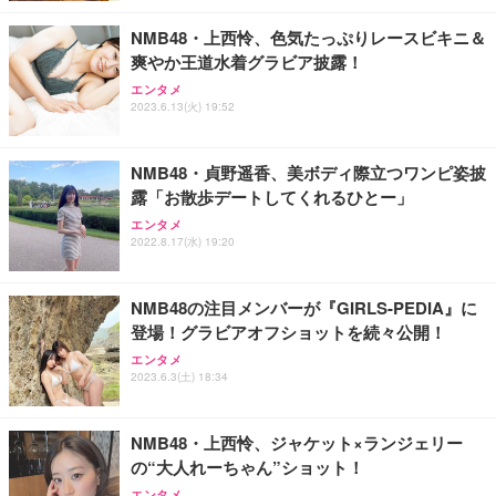
NMB48・上西怜、色気たっぷりレースビキニ＆
爽やか王道水着グラビア披露！
エンタメ
2023.6.13(火) 19:52
NMB48・貞野遥香、美ボディ際立つワンピ姿披
露「お散歩デートしてくれるひとー」
エンタメ
2022.8.17(水) 19:20
NMB48の注目メンバーが『GIRLS-PEDIA』に
登場！グラビアオフショットを続々公開！
エンタメ
2023.6.3(土) 18:34
NMB48・上西怜、ジャケット×ランジェリー
の“大人れーちゃん”ショット！
エンタメ