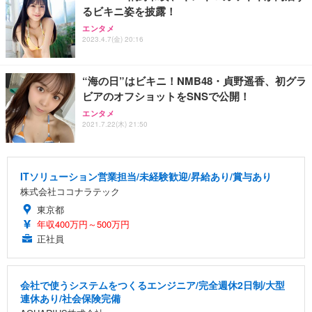
るビキニ姿を披露！
エンタメ
2023.4.7(金) 20:16
“海の日”はビキニ！NMB48・貞野遥香、初グラ
ビアのオフショットをSNSで公開！
エンタメ
2021.7.22(木) 21:50
ITソリューション営業担当/未経験歓迎/昇給あり/賞与あり
株式会社ココナラテック
東京都
年収400万円～500万円
正社員
会社で使うシステムをつくるエンジニア/完全週休2日制/大型
連休あり/社会保険完備