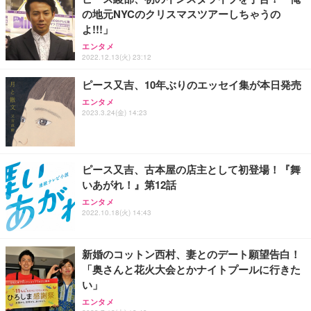
務用 おしゃれ パソコンチェア (ブラック)
の地元NYCのクリスマスツアーしちゃうの
Sezlife オフィスチェア デスクチェア 疲れない テレ
【整備済み品】Dell E2724HS 27インチ 液晶モニタ
Smart Basic(スマートベーシック) 【Amazon.co.jp
よ!!!」
ワーク チェア 強化バックレスト 30度ロッキング機
ー フルHD（1920×1080）VA 非光沢 HDMI/DisplayP
限定】 Smart Basic アイリスオーヤマ ペットシーツ
能 人間工学 椅子 腰サポート 90度跳ね上げ式アーム
ort/VGA スピーカー内蔵 高さ調整 スイベル VESA対
超厚型 お徳用 ワイド 100枚入 (x 1) (ケース販売)
エンタメ
2022.12.13(火) 23:12
レスト 3Dヘッドレスト ハンガー付き 高反発クッシ
応 ComfortView ビジネス向け
￥7,680
￥15,800
￥3,670
ョン PCチェア 通気性メッシュ ゲーミング/勉強/事
ピース又吉、10年ぶりのエッセイ集が本日発売
務用 おしゃれ パソコンチェア (ホワイト)
ANDWINT オフィスチェア デスクチェア 肘なし メ
【MiniLED/24.5inch/280Hz/FHD】GRAPHT THE S
エンタメ
アイリスオーヤマ ペットシーツ 超厚型 お徳用 レギ
2023.3.24(金) 14:23
ッシュ 通気性 ランバーサポート付き 腰サポート ガ
HOOTER Gaming Monitor 24” Essential ゲーミン
ュラー 200枚入【Amazon.co.jp限定】
ス圧無段階昇降 360度回転 キャスター付き コンパク
グモニター QD 24.5インチ 1ms FHD 量子ドット 残
ト 幅52×奥行58.5×高さ84～96cm テレワーク 在宅
像低減 (3年保証 | 輝点保証 | 日本メーカー)
￥3,731
￥4,139
￥34,980
勤務 ブラック
ピース又吉、古本屋の店主として初登場！『舞
いあがれ！』第12話
エンタメ
2022.10.18(火) 14:43
新婚のコットン西村、妻とのデート願望告白！
「奥さんと花火大会とかナイトプールに行きた
い」
エンタメ