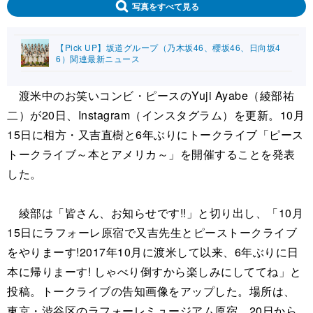
写真をすべて見る
【Pick UP】坂道グループ（乃木坂46、櫻坂46、日向坂4
6）関連最新ニュース
渡米中のお笑いコンビ・ピースのYuji Ayabe（綾部祐
二）が20日、Instagram（インスタグラム）を更新。10月
15日に相方・又吉直樹と6年ぶりにトークライブ「ピース
トークライブ～本とアメリカ～」を開催することを発表
した。
綾部は「皆さん、お知らせです!!」と切り出し、「10月
15日にラフォーレ原宿で又吉先生とピーストークライブ
をやりまーす!2017年10月に渡米して以来、6年ぶりに日
本に帰りまーす! しゃべり倒すから楽しみにしててね」と
投稿。トークライブの告知画像をアップした。場所は、
東京・渋谷区のラフォーレミュージアム原宿。20日から