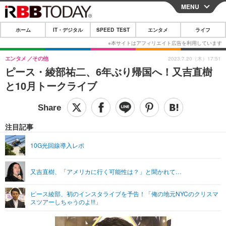
MENU
CLOSE
ホーム
IT・デジタル
SPEED TEST
エンタメ
ライフ
ホーム
IT・デジタル
エンタメ
その他
2023.7.20（木）17:51
ピース・綾部祐二、6年ぶり帰国へ！又吉直樹
IT・デジタルTOP
スマートフォン
SPEED TEST
と10月トークライブ
ネタ
ガジェット・ツール
エンタメ
ショッピング
その他
エンタメTOP
映画・ドラマ
ライフ
注目記事
韓流・K-POP
韓国・芸能
ライフTOP
グルメ
リリース一覧
10G光回線導入レポ
音楽
スポーツ
ペット
ショッピング
プッシュ通知の停止方法
又吉直樹、「アメリカに行く可能性は？」と聞かれて…
グラビア
ブログ
その他
ピース綾部、初のインスタライブを予告！「俺の地元NYCのクリスマ
ショッピング
その他
スツアーしちゃうのよ!!!」