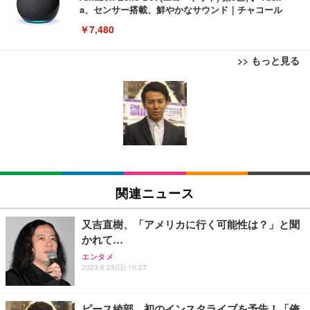
a、センサー搭載、鮮やかなサウンド｜チャコール
￥7,480
>> もっと見る
[EdoErgo] オフィスチェア 椅子 テレワーク 疲れな
EIZO ビジネス向けプレミアムモニター | FlexScan
Amazonベーシック ペットシーツ 薄型 レギュラー 1
い 跳ね上げ式アームレスト コンパクト 約105度ロッ
EV3240X-WT | 31.5型4K UHD・USB Type-C・ホワ
回使い捨て 無香料 ホワイト 300枚
キング pc 事務椅子 360度回転 座面昇降 強化ナイロ
イト
ン樹脂ベース 通気性メッシュ 在宅ワーク H-WY01
￥3,373
￥5,699
￥105,595
(黒網+黒枠+黒足)
EIZO ビジネス向けプレミアムモニター | FlexScan
SIHOO B100 オフィスチェア／デスクチェア メッシ
Amazonベーシック ペットシーツ 厚型 ワイド 42枚
EV2740X-WT | 27.0型4K UHD・USB Type-C・ホワ
ュチェア 人間工学 疲れない ブラック
x2袋(84枚) ホワイト(吸収面:ライトブルー)
関連ニュース
イト
￥27,999
￥3,234
￥109,572
又吉直樹、「アメリカに行く可能性は？」と聞
かれて…
Sezlife オフィスチェア デスクチェア 疲れない テレ
【純正品】27"ゲーミングモニター DualSense 充電
ネオ・ルーライフ ネオ・オムツ L 中型犬用 26枚入
エンタメ
ワーク チェア 強化バックレスト 30度ロッキング機
2023.6.25(日) 10:27
フック付き（CFI-ZDM1J）
り 単品
能 人間工学 椅子 腰サポート 90度跳ね上げ式アーム
レスト 3Dヘッドレスト ハンガー付き 高反発クッシ
￥49,979
￥1,800
￥7,680
ョン PCチェア 通気性メッシュ ゲーミング/勉強/事
ピース綾部、初のインスタライブを予告！「俺