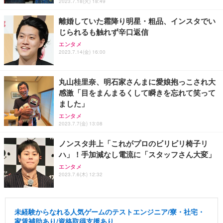
2023.7.18(火) 18:49
離婚していた霜降り明星・粗品、インスタでい
じられるも触れず辛口返信
エンタメ
2023.7.14(金) 16:00
丸山桂里奈、明石家さんまに愛娘抱っこされ大
感激「目をまんまるくして瞬きを忘れて笑って
ました」
エンタメ
2023.7.7(金) 13:08
ノンスタ井上「これがプロのビリビリ椅子リ
ハ」！手加減なし電流に「スタッフさん大変」
エンタメ
2023.7.6(木) 12:32
未経験からなれる人気ゲームのテストエンジニア/寮・社宅・
家賃補助あり/資格取得支援あり