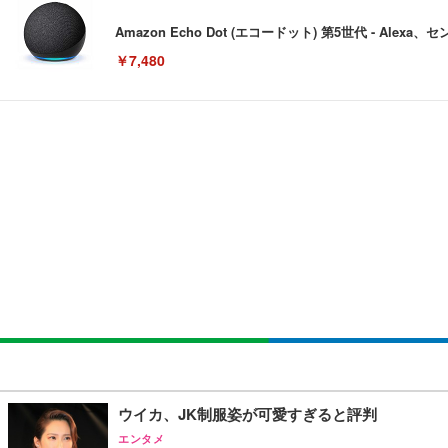
Amazon Echo Dot (エコードット) 第5世代 - A
￥7,480
[EdoErgo] オフィスチェア 椅子 テレワーク 疲れない
EIZO ビジネス向けプレミアムモニター | FlexScan EV3240
Amazonベーシック ペットシーツ 薄型 レギュラー 1回使
(黒網+黒枠+黒足)
￥105,595
￥3,373
￥5,699
SIHOO B100 オフィスチェア／デスクチェア メッシュ
EIZO ビジネス向けプレミアムモニター | FlexScan EV2740
Amazonベーシック ペットシーツ 厚型 ワイド 42枚x2袋
￥27,999
￥109,572
￥3,234
Sezlife オフィスチェア デスクチェア 疲れない テレ
【純正品】27"ゲーミングモニター DualSense 充電フック
ネオ・ルーライフ ネオ・オムツ L 中型犬用 26枚入り 単
ウイカ、JK制服姿が可愛すぎると評判
ション PCチェア 通気性メッシュ ゲーミング/勉強/事務用
￥49,979
￥1,800
エンタメ
￥7,680