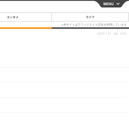
MENU
CLOSE
エンタメ
ライフ
2023.7.21（金）9:56
スマートフォン
ガジェット・ツール
その他
映画・ドラマ
韓国・芸能
グルメ
スポーツ
ショッピング
ブログ
その他