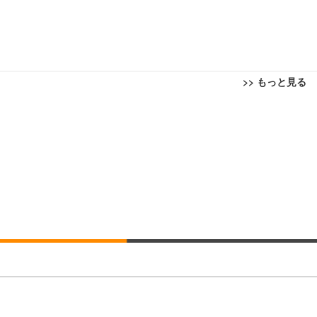
>> もっと見る
回転 座面昇降 強化ナイロン樹脂ベース 通気性メッシュ 在宅ワーク H-WY01
ト 90度跳ね上げ式アームレスト 3Dヘッドレスト ハンガー付き 高反発クッ