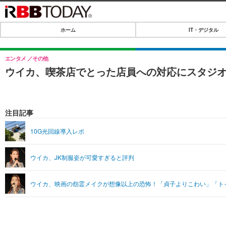
ホーム
IT・デジタル
ホーム
IT・デジタル
エンタメ
その他
ウイカ、喫茶店でとった店員への対応にスタジ
IT・デジタルTOP
SPEED TEST
ネタ
エンタメ
注目記事
ショッピング
エンタメTOP
ライフ
10G光回線導入レポ
韓流・K-POP
ライフTOP
リリース一覧
ウイカ、JK制服姿が可愛すぎると評判
音楽
ペット
プッシュ通知の停止方法
グラビア
その他
ウイカ、映画の怨霊メイクが想像以上の恐怖！「貞子よりこわい」「ト
ショッピング