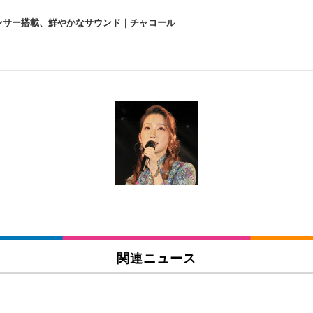
lexa、センサー搭載、鮮やかなサウンド｜チャコール
 跳ね上げ式アームレスト コンパクト 約105度ロッキング pc 事務椅子 360度
X-WT | 31.5型4K UHD・USB Type-C・ホワイト
い捨て 無香料 ホワイト 300枚
チェア 人間工学 疲れない ブラック
X-WT | 27.0型4K UHD・USB Type-C・ホワイト
(84枚) ホワイト(吸収面:ライトブルー)
関連ニュース
ワーク チェア 強化バックレスト 30度ロッキング機能 人間工学 椅子 腰サポー
付き（CFI-ZDM1J）
品
 おしゃれ パソコンチェア (ブラック)