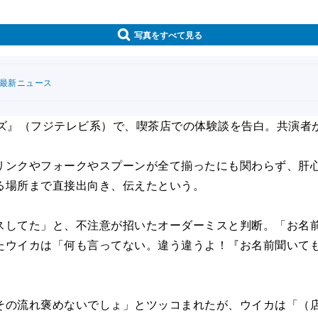
写真をすべて見る
連最新ニュース
ズ』（フジテレビ系）で、喫茶店での体験談を告白。共演者
ンクやフォークやスプーンが全て揃ったにも関わらず、肝心
る場所まで直接出向き、伝えたという。
してた」と、不注意が招いたオーダーミスと判断。「お名前
たウイカは「何も言ってない。違う違うよ！『お名前聞いて
の流れ褒めないでしょ」とツッコまれたが、ウイカは「（店