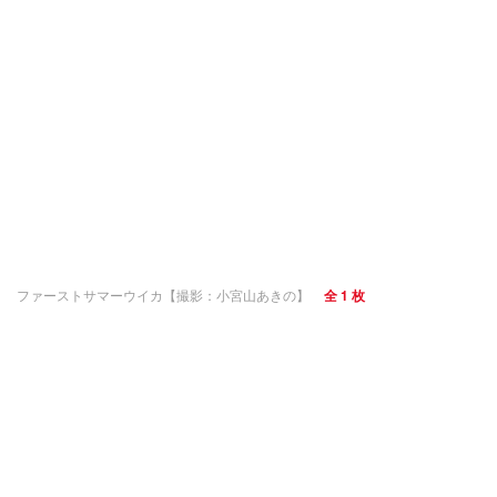
ファーストサマーウイカ【撮影：小宮山あきの】
全 1 枚