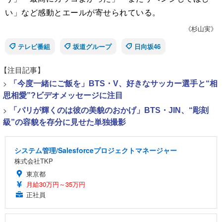
い」など感動とエールが寄せられている。
《杉山実》
テレビ番組
坂道グループ
日向坂46
【注目記事】
>
「今度一緒にご飯を」BTS・V、好きなサッカー選手と“相
思相愛”?ビデオメッセージに注目
>
「パリが輝くのは彼の美貌のおかげ」BTS・JIN、“彫刻
級”の容貌を存分に見せた単独撮影
システム管理/Salesforceプロジェクトマネージャー
株式会社TKP
東京都
月給30万円～35万円
正社員