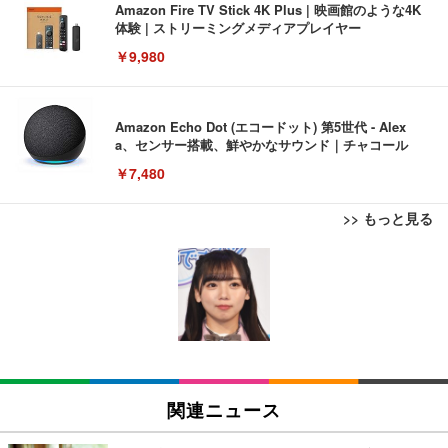
Amazon Fire TV Stick 4K Plus | 映画館のような4K
体験 | ストリーミングメディアプレイヤー
￥9,980
Amazon Echo Dot (エコードット) 第5世代 - Alex
a、センサー搭載、鮮やかなサウンド｜チャコール
￥7,480
>> もっと見る
[EdoErgo] オフィスチェア 椅子 テレワーク 疲れな
EIZO ビジネス向けプレミアムモニター | FlexScan
Amazonベーシック ペットシーツ 薄型 レギュラー 1
い 跳ね上げ式アームレスト コンパクト 約105度ロッ
EV3240X-WT | 31.5型4K UHD・USB Type-C・ホワ
回使い捨て 無香料 ホワイト 300枚
キング pc 事務椅子 360度回転 座面昇降 強化ナイロ
イト
ン樹脂ベース 通気性メッシュ 在宅ワーク H-WY01
￥3,373
￥5,699
￥105,595
(黒網+黒枠+黒足)
EIZO ビジネス向けプレミアムモニター | FlexScan
SIHOO B100 オフィスチェア／デスクチェア メッシ
Amazonベーシック ペットシーツ 厚型 ワイド 42枚
EV2740X-WT | 27.0型4K UHD・USB Type-C・ホワ
ュチェア 人間工学 疲れない ブラック
x2袋(84枚) ホワイト(吸収面:ライトブルー)
関連ニュース
イト
￥27,999
￥3,234
￥109,572