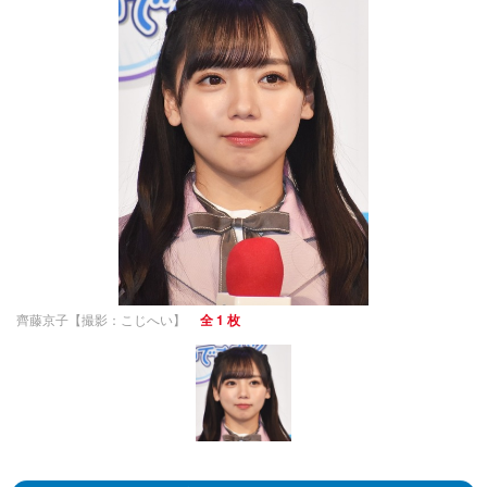
齊藤京子【撮影：こじへい】
全 1 枚