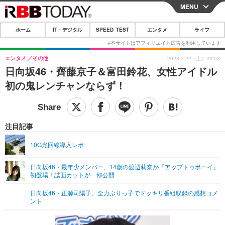
MENU
CLOSE
ホーム
IT・デジタル
SPEED TEST
エンタメ
ライフ
ホーム
IT・デジタル
エンタメ
その他
2023.7.22（土）23:03
日向坂46・齊藤京子＆富田鈴花、女性アイドル
IT・デジタルTOP
スマートフォン
SPEED TEST
初の鬼レンチャンならず！
ネタ
ガジェット・ツール
エンタメ
ショッピング
その他
エンタメTOP
映画・ドラマ
ライフ
注目記事
韓流・K-POP
韓国・芸能
ライフTOP
グルメ
リリース一覧
10G光回線導入レポ
音楽
スポーツ
ペット
ショッピング
プッシュ通知の停止方法
日向坂46・最年少メンバー、14歳の渡辺莉奈が『アップトゥボーイ』
初登場！誌面カットが一部公開
グラビア
ブログ
その他
日向坂46・正源司陽子、全力ぶりっ子でドッキリ番組収録の感想コメ
ショッピング
その他
ント