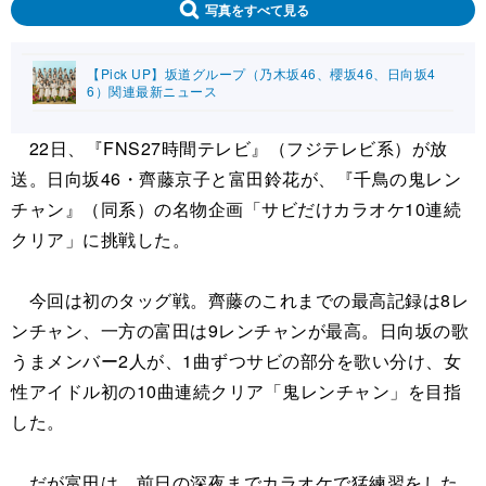
写真をすべて見る
【Pick UP】坂道グループ（乃木坂46、櫻坂46、日向坂4
6）関連最新ニュース
22日、『FNS27時間テレビ』（フジテレビ系）が放
送。日向坂46・齊藤京子と富田鈴花が、『千鳥の鬼レン
チャン』（同系）の名物企画「サビだけカラオケ10連続
クリア」に挑戦した。
今回は初のタッグ戦。齊藤のこれまでの最高記録は8レ
ンチャン、一方の富田は9レンチャンが最高。日向坂の歌
うまメンバー2人が、1曲ずつサビの部分を歌い分け、女
性アイドル初の10曲連続クリア「鬼レンチャン」を目指
した。
だが富田は、前日の深夜までカラオケで猛練習をした