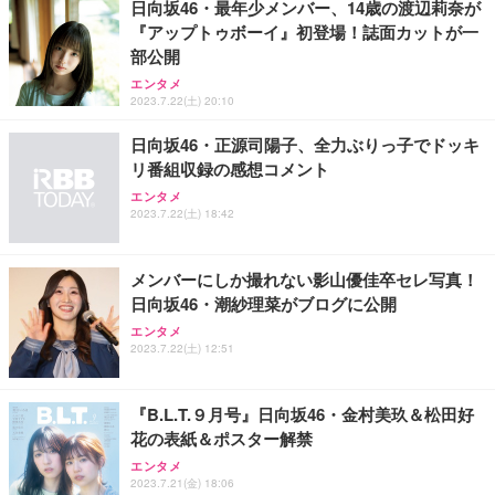
日向坂46・最年少メンバー、14歳の渡辺莉奈が
『アップトゥボーイ』初登場！誌面カットが一
Sezlife オフィスチェア デスクチェア 疲れない テレ
部公開
【純正品】27"ゲーミングモニター DualSense 充電
ネオ・ルーライフ ネオ・オムツ L 中型犬用 26枚入
ワーク チェア 強化バックレスト 30度ロッキング機
フック付き（CFI-ZDM1J）
り 単品
エンタメ
能 人間工学 椅子 腰サポート 90度跳ね上げ式アーム
2023.7.22(土) 20:10
レスト 3Dヘッドレスト ハンガー付き 高反発クッシ
￥49,979
￥1,800
￥7,680
ョン PCチェア 通気性メッシュ ゲーミング/勉強/事
日向坂46・正源司陽子、全力ぶりっ子でドッキ
務用 おしゃれ パソコンチェア (ブラック)
リ番組収録の感想コメント
Sezlife オフィスチェア デスクチェア 疲れない テレ
【整備済み品】Dell E2724HS 27インチ 液晶モニタ
Smart Basic(スマートベーシック) 【Amazon.co.jp
エンタメ
ワーク チェア 強化バックレスト 30度ロッキング機
ー フルHD（1920×1080）VA 非光沢 HDMI/DisplayP
限定】 Smart Basic アイリスオーヤマ ペットシーツ
2023.7.22(土) 18:42
能 人間工学 椅子 腰サポート 90度跳ね上げ式アーム
ort/VGA スピーカー内蔵 高さ調整 スイベル VESA対
超厚型 お徳用 ワイド 100枚入 (x 1) (ケース販売)
レスト 3Dヘッドレスト ハンガー付き 高反発クッシ
応 ComfortView ビジネス向け
￥7,680
￥15,800
￥3,670
ョン PCチェア 通気性メッシュ ゲーミング/勉強/事
メンバーにしか撮れない影山優佳卒セレ写真！
務用 おしゃれ パソコンチェア (ホワイト)
日向坂46・潮紗理菜がブログに公開
ANDWINT オフィスチェア デスクチェア 肘なし メ
【MiniLED/24.5inch/280Hz/FHD】GRAPHT THE S
アイリスオーヤマ ペットシーツ 超厚型 お徳用 レギ
ッシュ 通気性 ランバーサポート付き 腰サポート ガ
HOOTER Gaming Monitor 24” Essential ゲーミン
エンタメ
ュラー 200枚入【Amazon.co.jp限定】
ス圧無段階昇降 360度回転 キャスター付き コンパク
グモニター QD 24.5インチ 1ms FHD 量子ドット 残
2023.7.22(土) 12:51
ト 幅52×奥行58.5×高さ84～96cm テレワーク 在宅
像低減 (3年保証 | 輝点保証 | 日本メーカー)
￥3,731
￥4,139
￥34,980
勤務 ブラック
『B.L.T.９月号』日向坂46・金村美玖＆松田好
花の表紙＆ポスター解禁
エンタメ
2023.7.21(金) 18:06