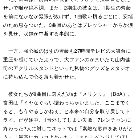
せいで喉が絶不調。また、2期生の彼女は、1期生の齊藤
を前になかなか緊張が抜けず、1曲歌い切るごとに、安堵
のため息をついた。3曲目のあとはプレッシャーからか涙
を見せ、収録が中断する事態に。
一方、強心臓のはずの齊藤も27時間テレビの大舞台に
重圧を感じていたようで、大ファンのかまいたち山内健
司のアクリルスタンドといった私物のグッズをスタジオ
に持ち込んで心を落ち着かせた。
彼女たちが8曲目に選んだのは『メリクリ』（BoA）。
富田は「イヤなぐらい据わっちゃいました。ここまでく
ると、もうやるしかねぇ」と本来の自分を取り戻してト
ライ。だが途中、1音外してしまい失敗。7レンチャンに
終わった2人に対してネットでは「素敵な歌声をありがと
う」「最高にカッコよかった」「またリベンジしてほし