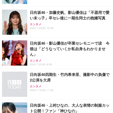
日向坂46・加藤史帆、影山優佳は「不器用で愛
い末っ子」卒セレ後に一期生同士の抱擁写真
エンタメ
2023.7.20(木) 12:06
日向坂46・影山優佳が卒業セレモニーで涙 今
後は「どうなっていくか私自身もわかりませ
ん」
エンタメ
2023.7.20(木) 9:28
日向坂46四期生・竹内希来里、撮影中の負傷で
2公演を欠席
エンタメ
2023.7.19(水) 11:34
日向坂46・上村ひなの、大人な表情の制服カッ
ト公開！ファン「神ひなの」