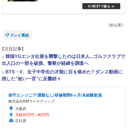
もが知っている家康の生涯を、幅広い世代が
U-NEXTで観る ≫
楽しめるエンターテインメント大作として描
く。
《杉山実》
テレビ番組
【注目記事】
>
韓国YGエンタ社屋を襲撃したのは日本人...ゴルフクラブで
出入口の一部を破損、警察が経緯を調査へ
>
BTS・V、女子中学生の才能に目を留めた? ダンス動画に
残した“短い一言”に反響続々
保守エンジニア/通勤なし/研修期間6ヶ月/未経験歓迎
株式会社KMマーケティング
大阪府
月給34万円～80万円
正社員