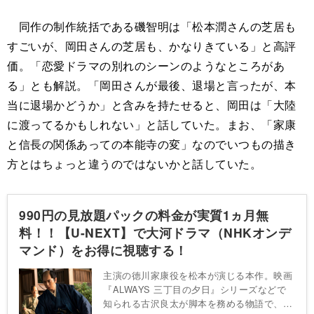
同作の制作統括である磯智明は「松本潤さんの芝居も
すごいが、岡田さんの芝居も、かなりきている」と高評
価。「恋愛ドラマの別れのシーンのようなところがあ
る」とも解説。「岡田さんが最後、退場と言ったが、本
当に退場かどうか」と含みを持たせると、岡田は「大陸
に渡ってるかもしれない」と話していた。まお、「家康
と信長の関係あっての本能寺の変」なのでいつもの描き
方とはちょっと違うのではないかと話していた。
990円の見放題パックの料金が実質1ヵ月無
料！！【U-NEXT】で大河ドラマ（NHKオンデ
マンド）をお得に視聴する！
主演の徳川家康役を松本が演じる本作。映画
『ALWAYS 三丁目の夕日』シリーズなどで
知られる古沢良太が脚本を務める物語で、誰