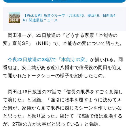
【Pick UP】坂道グループ（乃木坂46、櫻坂46、日向坂4
6）関連最新ニュース
岡田准一が、23日放送の『どうする家康「本能寺の
変」直前SP』（NHK）で、本能寺の変について語った。
今夜23日放送の28話で「本能寺の変」
が描かれる。同
番組は、安土城がある近江八幡市で信長役の岡田を迎え
て開かれたトークショーの様子を紹介したもの。
岡田は16日放送の27話で「信長の限界をすごく意識し
て演じた」と回顧。「強引に物事を覆すように決めてき
た男が、家康から見て限界に感じるシーンを作りたいな
と思った」と振り返った。続けて「28話で僕は退場する
が、27話の方が大事だと思っている」と強調。