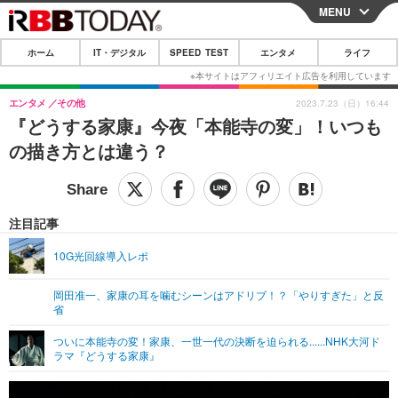
MENU
CLOSE
ホーム
IT・デジタル
SPEED TEST
エンタメ
ライフ
ホーム
IT・デジタル
エンタメ
その他
2023.7.23（日）16:44
『どうする家康』今夜「本能寺の変」！いつも
IT・デジタルTOP
スマートフォン
SPEED TEST
の描き方とは違う？
ネタ
ガジェット・ツール
エンタメ
ショッピング
その他
エンタメTOP
映画・ドラマ
ライフ
注目記事
韓流・K-POP
韓国・芸能
ライフTOP
グルメ
リリース一覧
10G光回線導入レポ
音楽
スポーツ
ペット
ショッピング
プッシュ通知の停止方法
岡田准一、家康の耳を噛むシーンはアドリブ！？「やりすぎた」と反
省
グラビア
ブログ
その他
ついに本能寺の変！家康、一世一代の決断を迫られる......NHK大河ド
ショッピング
その他
ラマ『どうする家康』