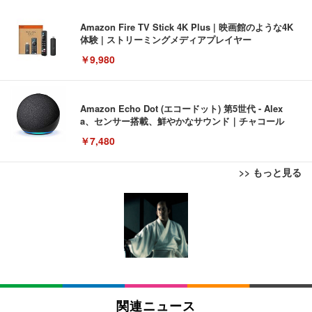
Amazon Fire TV Stick 4K Plus | 映画館のような4K
体験 | ストリーミングメディアプレイヤー
￥9,980
Amazon Echo Dot (エコードット) 第5世代 - Alex
a、センサー搭載、鮮やかなサウンド｜チャコール
￥7,480
>> もっと見る
[EdoErgo] オフィスチェア 椅子 テレワーク 疲れな
EIZO ビジネス向けプレミアムモニター | FlexScan
Amazonベーシック ペットシーツ 薄型 レギュラー 1
い 跳ね上げ式アームレスト コンパクト 約105度ロッ
EV3240X-WT | 31.5型4K UHD・USB Type-C・ホワ
回使い捨て 無香料 ホワイト 300枚
キング pc 事務椅子 360度回転 座面昇降 強化ナイロ
イト
ン樹脂ベース 通気性メッシュ 在宅ワーク H-WY01
￥3,373
￥5,699
￥105,595
(黒網+黒枠+黒足)
EIZO ビジネス向けプレミアムモニター | FlexScan
SIHOO B100 オフィスチェア／デスクチェア メッシ
Amazonベーシック ペットシーツ 厚型 ワイド 42枚
EV2740X-WT | 27.0型4K UHD・USB Type-C・ホワ
ュチェア 人間工学 疲れない ブラック
x2袋(84枚) ホワイト(吸収面:ライトブルー)
関連ニュース
イト