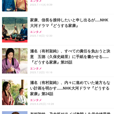
エンタメ
2023.7.11(火) 9:39
家康、信長を接待したいと申し出るが.....NHK
大河ドラマ『どうする家康』
エンタメ
2023.7.9(日) 12:30
瀬名（有村架純）、すべての責任を負おうと決
意 五徳（久保史緒里）に手紙を書かせる......
『どうする家康』第25話
エンタメ
2023.7.2(日) 10:16
瀬名（有村架純）、内々に進めていた途方もな
い計画を明かす......NHK大河ドラマ『どうする
家康』第24話
エンタメ
2023.6.25(日) 10:28
有村架純、乃木坂46ライブ参戦！久保史緒里推