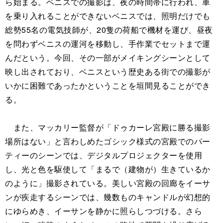
ら始まる。ベニスでの撮影は、夜の時間帯に行われ、車
を乗り入れることができないベニスでは、照明だけでも
総勢55名の電気技師が、20隻の荷船で機材を運び、昼夜
を問わずベニスの運河を移動し、手作業でセットまで運
んだという。今回、その一部がメイキングシーンとして
映し出されており、ベニスという歴史ある街での撮影が
いかに困難であったかということを垣間見ることができ
る。
また、マッカリー監督が「ドゥカーレ宮殿に勝る撮影
場所はない」と言わしめたゴシック様式の宮殿でのパー
ティーのシーンでは、デジタルプロジェクターを使用
し、光と色を駆使して「まるで（建物が）生きているか
のように」撮影されている。美しい宮殿の回廊をイーサ
ンが疾走するシーンでは、幾数ものキャンドルが幻想的
にゆらめき、イーサンを静かに照らしつづける。さら