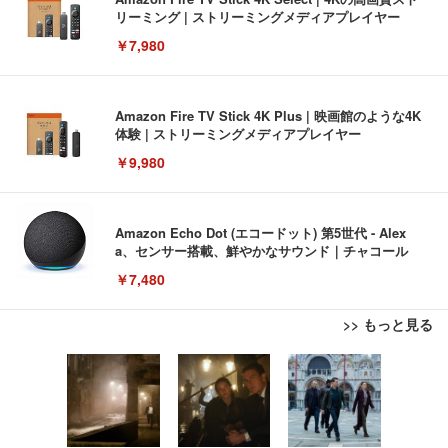
リーミング | ストリーミングメディアプレイヤー
￥7,980
Amazon Fire TV Stick 4K Plus | 映画館のような4K
体験 | ストリーミングメディアプレイヤー
￥9,980
Amazon Echo Dot (エコードット) 第5世代 - Alex
a、センサー搭載、鮮やかなサウンド｜チャコール
￥7,480
>> もっと見る
[EdoErgo] オフィスチェア 椅子 テレワーク 疲れな
EIZO ビジネス向けプレミアムモニター | FlexScan
Amazonベーシック ペットシーツ 薄型 レギュラー 1
い 跳ね上げ式アームレスト コンパクト 約105度ロッ
EV3240X-WT | 31.5型4K UHD・USB Type-C・ホワ
回使い捨て 無香料 ホワイト 300枚
キング pc 事務椅子 360度回転 座面昇降 強化ナイロ
イト
ン樹脂ベース 通気性メッシュ 在宅ワーク H-WY01
￥3,373
￥5,699
￥105,595
(黒網+黒枠+黒足)