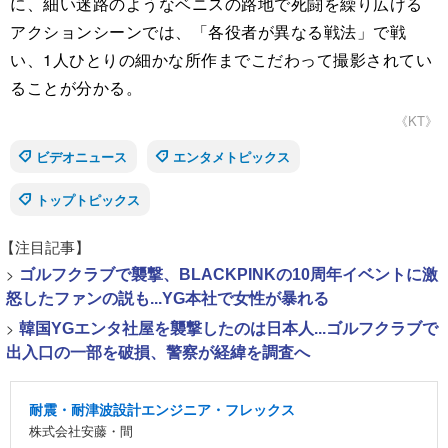
に、細い迷路のようなベニスの路地で死闘を繰り広げる
アクションシーンでは、「各役者が異なる戦法」で戦
い、1人ひとりの細かな所作までこだわって撮影されてい
ることが分かる。
《KT》
ビデオニュース
エンタメトピックス
トップトピックス
【注目記事】
>
ゴルフクラブで襲撃、BLACKPINKの10周年イベントに激
怒したファンの説も...YG本社で女性が暴れる
>
韓国YGエンタ社屋を襲撃したのは日本人...ゴルフクラブで
出入口の一部を破損、警察が経緯を調査へ
耐震・耐津波設計エンジニア・フレックス
株式会社安藤・間