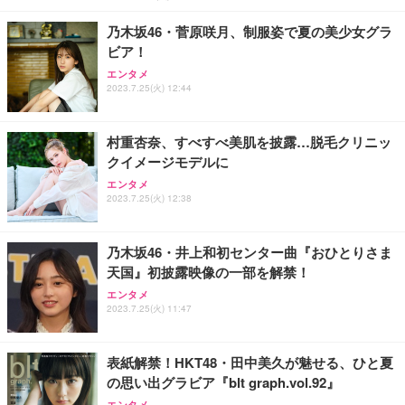
￥4,139
￥34,980
勤務 ブラック
乃木坂46・菅原咲月、制服姿で夏の美少女グラ
ビア！
エンタメ
2023.7.25(火) 12:44
村重杏奈、すべすべ美肌を披露…脱毛クリニッ
クイメージモデルに
エンタメ
2023.7.25(火) 12:38
乃木坂46・井上和初センター曲『おひとりさま
天国』初披露映像の一部を解禁！
エンタメ
2023.7.25(火) 11:47
表紙解禁！HKT48・田中美久が魅せる、ひと夏
の思い出グラビア『blt graph.vol.92』
エンタメ