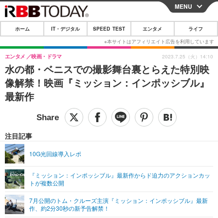
MENU
CLOSE
ホーム
IT・デジタル
SPEED TEST
エンタメ
ライフ
ホーム
IT・デジタル
エンタメ
映画・ドラマ
2023.7.25（火）14:10
水の都・ベニスでの撮影舞台裏とらえた特別映
IT・デジタルTOP
スマートフォン
SPEED TEST
像解禁！映画『ミッション：インポッシブル』
ネタ
ガジェット・ツール
最新作
エンタメ
ショッピング
その他
エンタメTOP
映画・ドラマ
ライフ
韓流・K-POP
韓国・芸能
注目記事
ライフTOP
グルメ
リリース一覧
音楽
スポーツ
10G光回線導入レポ
ペット
ショッピング
プッシュ通知の停止方法
グラビア
ブログ
その他
『ミッション：インポッシブル』最新作からド迫力のアクションカッ
トが複数公開
ショッピング
その他
7月公開のトム・クルーズ主演『ミッション：インポッシブル』最新
作、約2分30秒の新予告解禁！