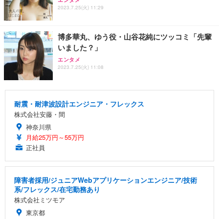
2023.7.25(火) 11:29
博多華丸、ゆう役・山谷花純にツッコミ「先輩
いました？」
エンタメ
2023.7.25(火) 11:08
耐震・耐津波設計エンジニア・フレックス
株式会社安藤・間
神奈川県
月給25万円～55万円
正社員
障害者採用/ジュニアWebアプリケーションエンジニア/技術
系/フレックス/在宅勤務あり
株式会社ミツモア
東京都