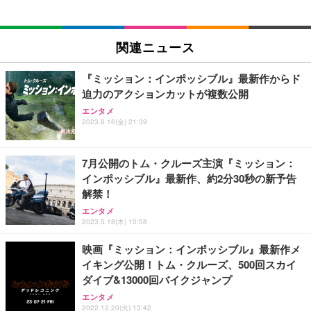
EIZO ビジネス向けプレミアムモニター | FlexScan
SIHOO B100 オフィスチェア／デスクチェア メッシ
Amazonベーシック ペットシーツ 厚型 ワイド 42枚
EV2740X-WT | 27.0型4K UHD・USB Type-C・ホワ
ュチェア 人間工学 疲れない ブラック
x2袋(84枚) ホワイト(吸収面:ライトブルー)
関連ニュース
イト
￥27,999
￥3,234
￥109,572
『ミッション：インポッシブル』最新作からド
迫力のアクションカットが複数公開
Sezlife オフィスチェア デスクチェア 疲れない テレ
【純正品】27"ゲーミングモニター DualSense 充電
ネオ・ルーライフ ネオ・オムツ L 中型犬用 26枚入
エンタメ
ワーク チェア 強化バックレスト 30度ロッキング機
2023.6.16(金) 21:39
フック付き（CFI-ZDM1J）
り 単品
能 人間工学 椅子 腰サポート 90度跳ね上げ式アーム
レスト 3Dヘッドレスト ハンガー付き 高反発クッシ
￥49,979
￥1,800
￥7,680
ョン PCチェア 通気性メッシュ ゲーミング/勉強/事
7月公開のトム・クルーズ主演『ミッション：
務用 おしゃれ パソコンチェア (ブラック)
インポッシブル』最新作、約2分30秒の新予告
Sezlife オフィスチェア デスクチェア 疲れない テレ
【整備済み品】Dell E2724HS 27インチ 液晶モニタ
Smart Basic(スマートベーシック) 【Amazon.co.jp
解禁！
ワーク チェア 強化バックレスト 30度ロッキング機
ー フルHD（1920×1080）VA 非光沢 HDMI/DisplayP
限定】 Smart Basic アイリスオーヤマ ペットシーツ
能 人間工学 椅子 腰サポート 90度跳ね上げ式アーム
ort/VGA スピーカー内蔵 高さ調整 スイベル VESA対
超厚型 お徳用 ワイド 100枚入 (x 1) (ケース販売)
エンタメ
2023.5.18(木) 10:58
レスト 3Dヘッドレスト ハンガー付き 高反発クッシ
応 ComfortView ビジネス向け
￥7,680
￥15,800
￥3,670
ョン PCチェア 通気性メッシュ ゲーミング/勉強/事
映画『ミッション：インポッシブル』最新作メ
務用 おしゃれ パソコンチェア (ホワイト)
イキング公開！トム・クルーズ、500回スカイ
ANDWINT オフィスチェア デスクチェア 肘なし メ
【MiniLED/24.5inch/280Hz/FHD】GRAPHT THE S
アイリスオーヤマ ペットシーツ 超厚型 お徳用 レギ
ダイブ&13000回バイクジャンプ
ッシュ 通気性 ランバーサポート付き 腰サポート ガ
HOOTER Gaming Monitor 24” Essential ゲーミン
ュラー 200枚入【Amazon.co.jp限定】
ス圧無段階昇降 360度回転 キャスター付き コンパク
グモニター QD 24.5インチ 1ms FHD 量子ドット 残
エンタメ
ト 幅52×奥行58.5×高さ84～96cm テレワーク 在宅
像低減 (3年保証 | 輝点保証 | 日本メーカー)
￥3,731
2022.12.20(火) 13:42