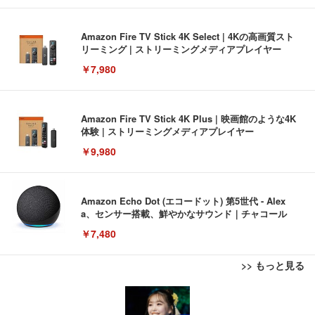
Amazon Fire TV Stick 4K Select | 4Kの高画質スト
リーミング | ストリーミングメディアプレイヤー
￥7,980
Amazon Fire TV Stick 4K Plus | 映画館のような4K
体験 | ストリーミングメディアプレイヤー
￥9,980
Amazon Echo Dot (エコードット) 第5世代 - Alex
a、センサー搭載、鮮やかなサウンド｜チャコール
￥7,480
>> もっと見る
[EdoErgo] オフィスチェア 椅子 テレワーク 疲れな
EIZO ビジネス向けプレミアムモニター | FlexScan
Amazonベーシック ペットシーツ 薄型 レギュラー 1
い 跳ね上げ式アームレスト コンパクト 約105度ロッ
EV3240X-WT | 31.5型4K UHD・USB Type-C・ホワ
回使い捨て 無香料 ホワイト 300枚