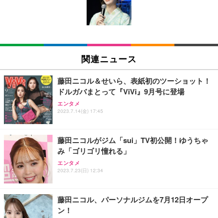
キング pc 事務椅子 360度回転 座面昇降 強化ナイロ
イト
ン樹脂ベース 通気性メッシュ 在宅ワーク H-WY01
￥3,373
￥5,699
￥105,595
(黒網+黒枠+黒足)
EIZO ビジネス向けプレミアムモニター | FlexScan
SIHOO B100 オフィスチェア／デスクチェア メッシ
Amazonベーシック ペットシーツ 厚型 ワイド 42枚
EV2740X-WT | 27.0型4K UHD・USB Type-C・ホワ
ュチェア 人間工学 疲れない ブラック
x2袋(84枚) ホワイト(吸収面:ライトブルー)
関連ニュース
イト
￥27,999
￥3,234
￥109,572
藤田ニコル＆せいら、表紙初のツーショット！
ドルガバまとって『ViVi』9月号に登場
Sezlife オフィスチェア デスクチェア 疲れない テレ
【純正品】27"ゲーミングモニター DualSense 充電
ネオ・ルーライフ ネオ・オムツ L 中型犬用 26枚入
エンタメ
ワーク チェア 強化バックレスト 30度ロッキング機
2023.7.14(金) 17:45
フック付き（CFI-ZDM1J）
り 単品
能 人間工学 椅子 腰サポート 90度跳ね上げ式アーム
レスト 3Dヘッドレスト ハンガー付き 高反発クッシ
￥49,979
￥1,800
￥7,680
ョン PCチェア 通気性メッシュ ゲーミング/勉強/事
藤田ニコルがジム「sui」TV初公開！ゆうちゃ
務用 おしゃれ パソコンチェア (ブラック)
み「ゴリゴリ憧れる」
Sezlife オフィスチェア デスクチェア 疲れない テレ
【整備済み品】Dell E2724HS 27インチ 液晶モニタ
Smart Basic(スマートベーシック) 【Amazon.co.jp
エンタメ
ワーク チェア 強化バックレスト 30度ロッキング機
ー フルHD（1920×1080）VA 非光沢 HDMI/DisplayP
限定】 Smart Basic アイリスオーヤマ ペットシーツ
2023.7.23(日) 12:34
能 人間工学 椅子 腰サポート 90度跳ね上げ式アーム
ort/VGA スピーカー内蔵 高さ調整 スイベル VESA対
超厚型 お徳用 ワイド 100枚入 (x 1) (ケース販売)
レスト 3Dヘッドレスト ハンガー付き 高反発クッシ
応 ComfortView ビジネス向け
￥7,680
￥15,800
￥3,670
ョン PCチェア 通気性メッシュ ゲーミング/勉強/事
藤田ニコル、パーソナルジムを7月12日オープ
務用 おしゃれ パソコンチェア (ホワイト)
ン！
ANDWINT オフィスチェア デスクチェア 肘なし メ
【MiniLED/24.5inch/280Hz/FHD】GRAPHT THE S
アイリスオーヤマ ペットシーツ 超厚型 お徳用 レギ