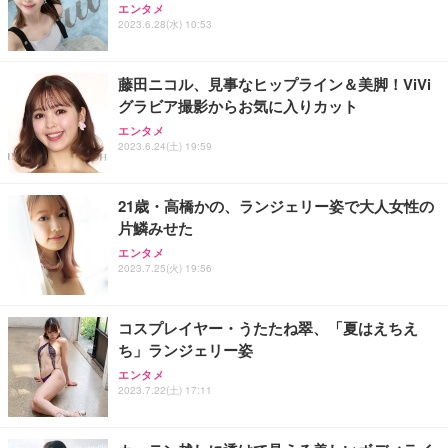
ッシュ 通気性 ランバーサポート付き 腰サポート ガ
HOOTER Gaming Monitor 24” Essential ゲーミン
エンタメ
ュラー 200枚入【Amazon.co.jp限定】
ス圧無段階昇降 360度回転 キャスター付き コンパク
グモニター QD 24.5インチ 1ms FHD 量子ドット 残
2023.6.28(水) 10:53
ト 幅52×奥行58.5×高さ84～96cm テレワーク 在宅
像低減 (3年保証 | 輝点保証 | 日本メーカー)
￥3,731
￥4,139
￥34,980
勤務 ブラック
藤田ニコル、見事なヒップライン＆美脚！ViVi
グラビア撮影からお気に入りカット
エンタメ
2023.6.24(土) 19:59
21歳・高橋かの、ランジェリー姿で大人女性の
片鱗みせた
エンタメ
2023.7.25(火) 19:56
コスプレイヤー・うたたね翠、「夏はえちえ
ち」ランジェリー姿
エンタメ
2023.7.22(土) 17:11