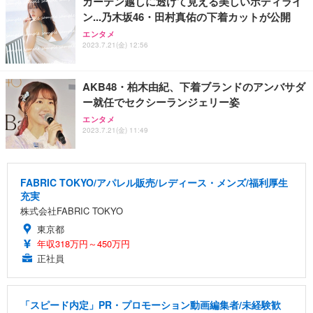
カーテン越しに透けて見える美しいボディライ
ン...乃木坂46・田村真佑の下着カットが公開
エンタメ
2023.7.21(金) 12:56
AKB48・柏木由紀、下着ブランドのアンバサダ
ー就任でセクシーランジェリー姿
エンタメ
2023.7.21(金) 11:49
FABRIC TOKYO/アパレル販売/レディース・メンズ/福利厚生
充実
株式会社FABRIC TOKYO
東京都
年収318万円～450万円
正社員
「スピード内定」PR・プロモーション動画編集者/未経験歓