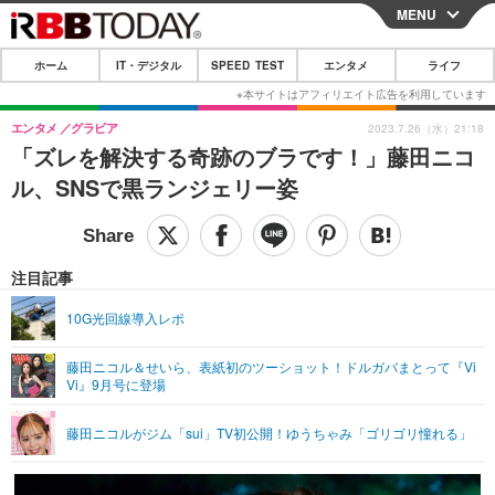
MENU
CLOSE
ホーム
IT・デジタル
SPEED TEST
エンタメ
ライフ
ホーム
IT・デジタル
エンタメ
グラビア
2023.7.26（水）21:18
「ズレを解決する奇跡のブラです！」藤田ニコ
IT・デジタルTOP
スマートフォン
SPEED TEST
ル、SNSで黒ランジェリー姿
ネタ
ガジェット・ツール
エンタメ
ショッピング
その他
エンタメTOP
映画・ドラマ
ライフ
注目記事
韓流・K-POP
韓国・芸能
ライフTOP
グルメ
リリース一覧
10G光回線導入レポ
音楽
スポーツ
ペット
ショッピング
プッシュ通知の停止方法
藤田ニコル＆せいら、表紙初のツーショット！ドルガバまとって『Vi
Vi』9月号に登場
グラビア
ブログ
その他
ショッピング
その他
藤田ニコルがジム「sui」TV初公開！ゆうちゃみ「ゴリゴリ憧れる」