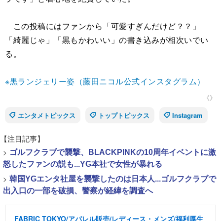
この投稿にはファンから「可愛すぎんだけど？？」
「綺麗じゃ」「黒もかわいい」の書き込みが相次いでい
る。
※黒ランジェリー姿（藤田ニコル公式インスタグラム）
《》
エンタメトピックス
トップトピックス
Instagram
【注目記事】
>
ゴルフクラブで襲撃、BLACKPINKの10周年イベントに激
怒したファンの説も...YG本社で女性が暴れる
>
韓国YGエンタ社屋を襲撃したのは日本人...ゴルフクラブで
出入口の一部を破損、警察が経緯を調査へ
FABRIC TOKYO/アパレル販売/レディース・メンズ/福利厚生