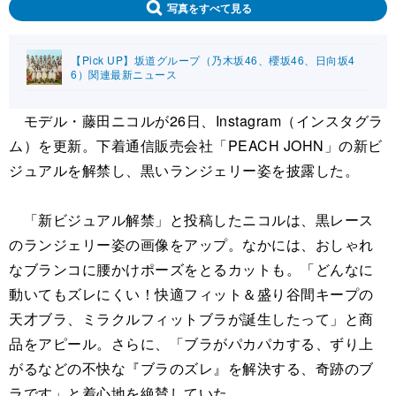
写真をすべて見る
【Pick UP】坂道グループ（乃木坂46、櫻坂46、日向坂4
6）関連最新ニュース
モデル・藤田ニコルが26日、Instagram（インスタグラ
ム）を更新。下着通信販売会社「PEACH JOHN」の新ビ
ジュアルを解禁し、黒いランジェリー姿を披露した。
「新ビジュアル解禁」と投稿したニコルは、黒レース
のランジェリー姿の画像をアップ。なかには、おしゃれ
なブランコに腰かけポーズをとるカットも。「どんなに
動いてもズレにくい！快適フィット＆盛り谷間キープの
天才ブラ、ミラクルフィットブラが誕生したって」と商
品をアピール。さらに、「ブラがパカパカする、ずり上
がるなどの不快な『ブラのズレ』を解決する、奇跡のブ
ラです」と着心地を絶賛していた。