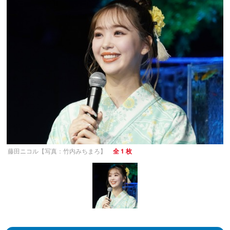
藤田ニコル【写真：竹内みちまろ】
全 1 枚