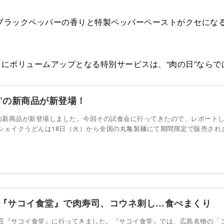
ラックペッパーの香りと特製ペッパーペーストがクセになる
さらにボリュームアップとなる特別サービスは、“肉の日”ならで
”の新商品が新登場！
”の新商品が新登場しました。今回その試食会に行ってきたので、レポート
シェイクうどんは18日（火）から全国の丸亀製麺にて期間限定で販売され
！『サコイ食堂』で肉寿司、コウネ刺し…食べまくり
店『サコイ食堂』に行ってきました。『サコイ食堂』では、広島名物の「