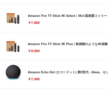
Amazon Fire TV Stick 4K Select | 4Kの
￥7,980
Amazon Fire TV Stick 4K Plus | 映画館のよ
￥9,980
Amazon Echo Dot (エコードット) 第5世代 - A
￥7,480
[EdoErgo] オフィスチェア 椅子 テレワーク 疲れない
EIZO ビジネス向けプレミアムモニター | FlexScan EV3240
Amazonベーシック ペットシーツ 薄型 レギュラー 1回使