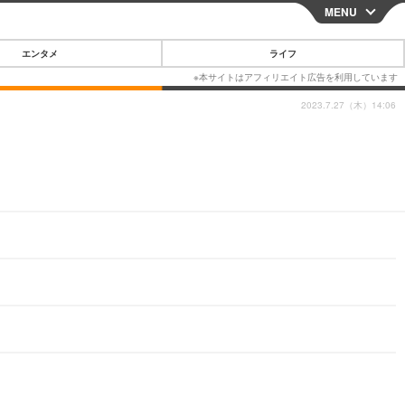
MENU
CLOSE
エンタメ
ライフ
2023.7.27（木）14:06
スマートフォン
ガジェット・ツール
その他
映画・ドラマ
韓国・芸能
グルメ
スポーツ
ショッピング
ブログ
その他