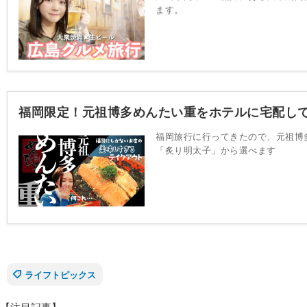
ます。
福岡限定！元祖博多めんたい重をホテルに宅配し
福岡旅行に行ってきたので、元祖博
「炙り明太子」から選べます
ライフトピックス
【注目記事】