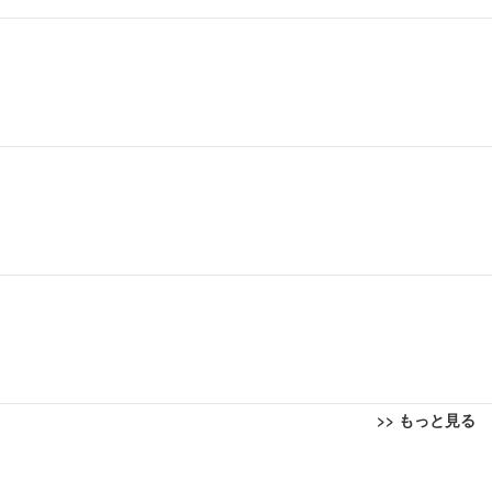
>> もっと見る
回転 座面昇降 強化ナイロン樹脂ベース 通気性メッシュ 在宅ワーク H-WY01