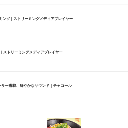
高画質ストリーミング | ストリーミングメディアプレイヤー
うな4K体験 | ストリーミングメディアプレイヤー
lexa、センサー搭載、鮮やかなサウンド｜チャコール
 跳ね上げ式アームレスト コンパクト 約105度ロッキング pc 事務椅子 360度
X-WT | 31.5型4K UHD・USB Type-C・ホワイト
い捨て 無香料 ホワイト 300枚