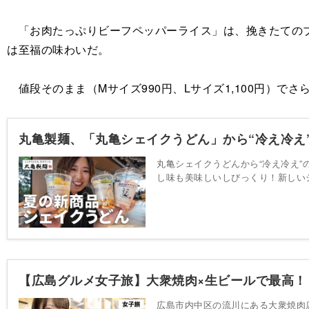
「お肉たっぷりビーフペッパーライス」は、挽きたてのブ
は至福の味わいだ。
値段そのまま（Mサイズ990円、Lサイズ1,100円）で
丸亀製麺、「丸亀シェイクうどん」から“冷え冷え
丸亀シェイクうどんから“冷え冷え
し味も美味しいしびっくり！新しい
【広島グルメ女子旅】大衆焼肉×生ビールで最高
広島市内中区の流川にある大衆焼肉