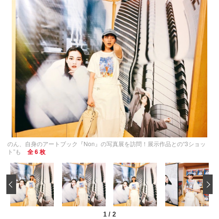
のん、自身のアートブック『Non』の写真展を訪問！展示作品との“3ショッ
ト”も
全 6 枚
‹
1
/
2