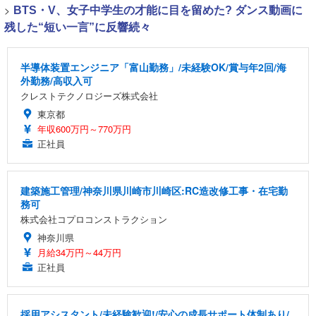
>
BTS・V、女子中学生の才能に目を留めた? ダンス動画に
残した“短い一言”に反響続々
半導体装置エンジニア「富山勤務」/未経験OK/賞与年2回/海
外勤務/高収入可
クレストテクノロジーズ株式会社
東京都
年収600万円～770万円
正社員
建築施工管理/神奈川県川崎市川崎区:RC造改修工事・在宅勤
務可
株式会社コプロコンストラクション
神奈川県
月給34万円～44万円
正社員
採用アシスタント/未経験歓迎!/安心の成長サポート体制あり/