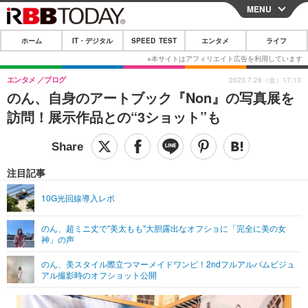
MENU
CLOSE
ホーム
IT・デジタル
SPEED TEST
エンタメ
ライフ
ホーム
IT・デジタル
エンタメ
ブログ
2023.7.28（金）17:13
のん、自身のアートブック『Non』の写真展を
IT・デジタルTOP
スマートフォン
SPEED TEST
訪問！展示作品との“3ショット”も
ネタ
ガジェット・ツール
エンタメ
ショッピング
その他
エンタメTOP
映画・ドラマ
ライフ
注目記事
韓流・K-POP
韓国・芸能
ライフTOP
グルメ
リリース一覧
10G光回線導入レポ
音楽
スポーツ
ペット
ショッピング
プッシュ通知の停止方法
のん、超ミニ丈で"美太もも"大胆露出なオフショに「完全に美の女
神」の声
グラビア
ブログ
その他
のん、美スタイル際立つマーメイドワンピ！2ndフルアルバムビジュ
ショッピング
その他
アル撮影時のオフショット公開