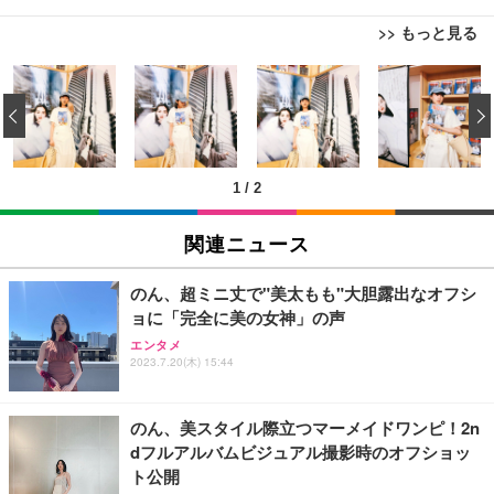
>> もっと見る
[EdoErgo] オフィスチェア 椅子 テレワーク 疲れな
EIZO ビジネス向けプレミアムモニター | FlexScan
Amazonベーシック ペットシーツ 薄型 レギュラー 1
い 跳ね上げ式アームレスト コンパクト 約105度ロッ
EV3240X-WT | 31.5型4K UHD・USB Type-C・ホワ
‹
回使い捨て 無香料 ホワイト 300枚
キング pc 事務椅子 360度回転 座面昇降 強化ナイロ
イト
ン樹脂ベース 通気性メッシュ 在宅ワーク H-WY01
￥3,373
￥5,699
￥105,595
(黒網+黒枠+黒足)
1
/
2
EIZO ビジネス向けプレミアムモニター | FlexScan
SIHOO B100 オフィスチェア／デスクチェア メッシ
Amazonベーシック ペットシーツ 厚型 ワイド 42枚
EV2740X-WT | 27.0型4K UHD・USB Type-C・ホワ
ュチェア 人間工学 疲れない ブラック
x2袋(84枚) ホワイト(吸収面:ライトブルー)
関連ニュース
イト
￥27,999
￥3,234
￥109,572
のん、超ミニ丈で"美太もも"大胆露出なオフシ
ョに「完全に美の女神」の声
Sezlife オフィスチェア デスクチェア 疲れない テレ
【純正品】27"ゲーミングモニター DualSense 充電
ネオ・ルーライフ ネオ・オムツ L 中型犬用 26枚入
エンタメ
ワーク チェア 強化バックレスト 30度ロッキング機
2023.7.20(木) 15:44
フック付き（CFI-ZDM1J）
り 単品
能 人間工学 椅子 腰サポート 90度跳ね上げ式アーム
レスト 3Dヘッドレスト ハンガー付き 高反発クッシ
￥49,979
￥1,800
￥7,680
ョン PCチェア 通気性メッシュ ゲーミング/勉強/事
のん、美スタイル際立つマーメイドワンピ！2n
務用 おしゃれ パソコンチェア (ブラック)
dフルアルバムビジュアル撮影時のオフショッ
Sezlife オフィスチェア デスクチェア 疲れない テレ
【整備済み品】Dell E2724HS 27インチ 液晶モニタ
Smart Basic(スマートベーシック) 【Amazon.co.jp
ト公開
ワーク チェア 強化バックレスト 30度ロッキング機
ー フルHD（1920×1080）VA 非光沢 HDMI/DisplayP
限定】 Smart Basic アイリスオーヤマ ペットシーツ