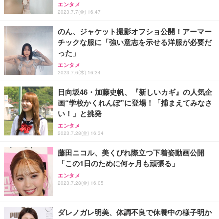
能 人間工学 椅子 腰サポート 90度跳ね上げ式アーム
ort/VGA スピーカー内蔵 高さ調整 スイベル VESA対
超厚型 お徳用 ワイド 100枚入 (x 1) (ケース販売)
エンタメ
2023.7.7(金) 16:47
レスト 3Dヘッドレスト ハンガー付き 高反発クッシ
応 ComfortView ビジネス向け
￥7,680
￥15,800
￥3,670
ョン PCチェア 通気性メッシュ ゲーミング/勉強/事
のん、ジャケット撮影オフショ公開！アーマー
務用 おしゃれ パソコンチェア (ホワイト)
チックな服に「強い意志を示せる洋服が必要だ
ANDWINT オフィスチェア デスクチェア 肘なし メ
【MiniLED/24.5inch/280Hz/FHD】GRAPHT THE S
アイリスオーヤマ ペットシーツ 超厚型 お徳用 レギ
った」
ッシュ 通気性 ランバーサポート付き 腰サポート ガ
HOOTER Gaming Monitor 24” Essential ゲーミン
ュラー 200枚入【Amazon.co.jp限定】
ス圧無段階昇降 360度回転 キャスター付き コンパク
グモニター QD 24.5インチ 1ms FHD 量子ドット 残
エンタメ
ト 幅52×奥行58.5×高さ84～96cm テレワーク 在宅
像低減 (3年保証 | 輝点保証 | 日本メーカー)
￥3,731
2023.7.6(木) 16:34
￥4,139
￥34,980
勤務 ブラック
日向坂46・加藤史帆、『新しいカギ』の人気企
画“学校かくれんぼ”に登場！「捕まえてみなさ
い！」と挑発
エンタメ
2023.7.28(金) 16:34
藤田ニコル、美くびれ際立つ下着姿動画公開
「この1日のために何ヶ月も頑張る」
エンタメ
2023.7.28(金) 16:05
ダレノガレ明美、体調不良で休養中の様子明か