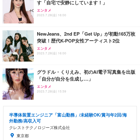
す「自宅で安静にしています！」
エンタメ
2023.7.28(金) 16:00
NewJeans、2nd EP「Get Up」が初動165万枚
突破！歴代K-POP女性アーティスト2位
エンタメ
2023.7.28(金) 16:00
グラドル・くりえみ、初のAI電子写真集を出版
「自分が自分を生成し…」
エンタメ
2023.7.28(金) 15:59
半導体装置エンジニア「富山勤務」/未経験OK/賞与年2回/海
外勤務/高収入可
クレストテクノロジーズ株式会社
東京都