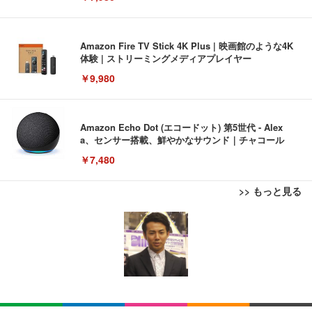
Amazon Fire TV Stick 4K Plus | 映画館のような4K
体験 | ストリーミングメディアプレイヤー
￥9,980
Amazon Echo Dot (エコードット) 第5世代 - Alex
a、センサー搭載、鮮やかなサウンド｜チャコール
￥7,480
>> もっと見る
[EdoErgo] オフィスチェア 椅子 テレワーク 疲れな
EIZO ビジネス向けプレミアムモニター | FlexScan
Amazonベーシック ペットシーツ 薄型 レギュラー 1
い 跳ね上げ式アームレスト コンパクト 約105度ロッ
EV3240X-WT | 31.5型4K UHD・USB Type-C・ホワ
回使い捨て 無香料 ホワイト 300枚
キング pc 事務椅子 360度回転 座面昇降 強化ナイロ
イト
ン樹脂ベース 通気性メッシュ 在宅ワーク H-WY01
￥3,373
￥5,699
￥105,595
(黒網+黒枠+黒足)
EIZO ビジネス向けプレミアムモニター | FlexScan
SIHOO B100 オフィスチェア／デスクチェア メッシ
Amazonベーシック ペットシーツ 厚型 ワイド 42枚