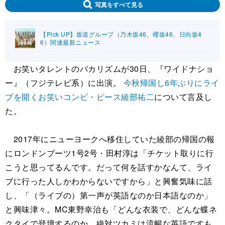
写真をすべて見る
【Pick UP】坂道グループ（乃木坂46、櫻坂46、日向坂4
6）関連最新ニュース
お笑いタレントのバカリズムが30日、『ワイドナショ
ー』（フジテレビ系）に出演。
今秋帰国し6年ぶりにライ
ブを開くお笑いコンビ・ピース綾部祐二
について言及し
た。
2017年にニューヨークへ移住していた綾部の帰国の報
にロンドンブーツ1号2号・田村淳は「チケット取りに行
こうと思ってるんです。だって何を話すかなんて、ライ
ブに行った人しかわからないですから」と興奮気味に話
し、「（ライブの）第一声が英語なのか日本語なのか」
と興味津々。MC東野幸治も「どんな衣装で、どんな蝶ネ
クタイで登壇するのか。絶対ツカミは流暢な英語ですも