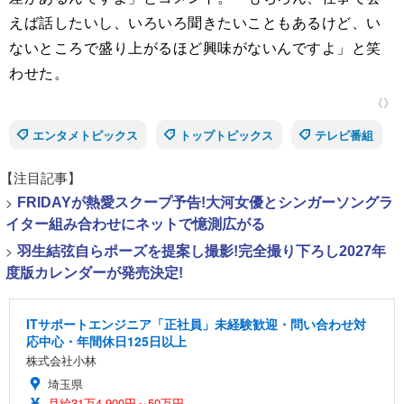
えば話したいし、いろいろ聞きたいこともあるけど、い
ないところで盛り上がるほど興味がないんですよ」と笑
わせた。
《》
エンタメトピックス
トップトピックス
テレビ番組
【注目記事】
>
FRIDAYが熱愛スクープ予告!大河女優とシンガーソングラ
イター組み合わせにネットで憶測広がる
>
羽生結弦自らポーズを提案し撮影!完全撮り下ろし2027年
度版カレンダーが発売決定!
ITサポートエンジニア「正社員」未経験歓迎・問い合わせ対
応中心・年間休日125日以上
株式会社小林
埼玉県
月給31万4,900円～50万円