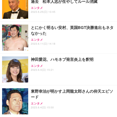
過去 松本人志が生やしてルール消滅
エンタメ
2023.6.25(日) 13:45
とにかく明るい安村、英国BGT決勝進出もネタ
なかった
エンタメ
2023.6.11(日) 14:18
神田愛花、ハモネプ発言炎上を釈明
エンタメ
2023.6.4(日) 15:21
東野幸治が明かす上岡龍太郎さんの仰天エピソ
ード
エンタメ
2023.6.4(日) 15:00