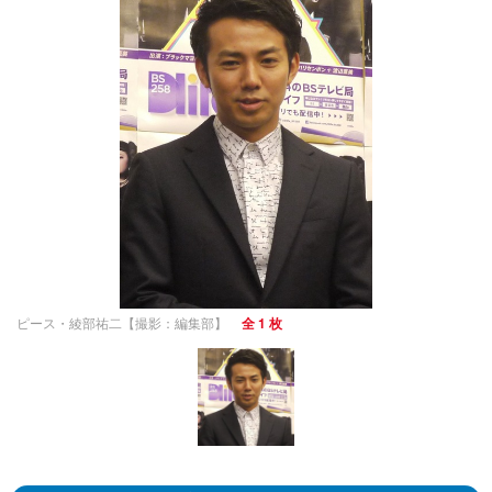
ピース・綾部祐二【撮影：編集部】
全 1 枚