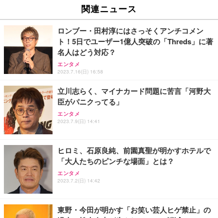
EV2740X-WT | 27.0型4K UHD・USB Type-C・ホワ
ュチェア 人間工学 疲れない ブラック
x2袋(84枚) ホワイト(吸収面:ライトブルー)
関連ニュース
イト
￥27,999
￥3,234
￥109,572
ロンブー・田村淳にはさっそくアンチコメン
ト！5日でユーザー1億人突破の「Threds」に著
Sezlife オフィスチェア デスクチェア 疲れない テレ
名人はどう対応？
【純正品】27"ゲーミングモニター DualSense 充電
ネオ・ルーライフ ネオ・オムツ L 中型犬用 26枚入
ワーク チェア 強化バックレスト 30度ロッキング機
フック付き（CFI-ZDM1J）
り 単品
エンタメ
能 人間工学 椅子 腰サポート 90度跳ね上げ式アーム
2023.7.16(日) 16:58
レスト 3Dヘッドレスト ハンガー付き 高反発クッシ
￥49,979
￥1,800
￥7,680
ョン PCチェア 通気性メッシュ ゲーミング/勉強/事
立川志らく、マイナカード問題に苦言「河野大
務用 おしゃれ パソコンチェア (ブラック)
臣がパニクってる」
Sezlife オフィスチェア デスクチェア 疲れない テレ
【整備済み品】Dell E2724HS 27インチ 液晶モニタ
Smart Basic(スマートベーシック) 【Amazon.co.jp
エンタメ
ワーク チェア 強化バックレスト 30度ロッキング機
ー フルHD（1920×1080）VA 非光沢 HDMI/DisplayP
限定】 Smart Basic アイリスオーヤマ ペットシーツ
2023.7.9(日) 14:41
能 人間工学 椅子 腰サポート 90度跳ね上げ式アーム
ort/VGA スピーカー内蔵 高さ調整 スイベル VESA対
超厚型 お徳用 ワイド 100枚入 (x 1) (ケース販売)
レスト 3Dヘッドレスト ハンガー付き 高反発クッシ
応 ComfortView ビジネス向け
￥7,680
￥15,800
￥3,670
ョン PCチェア 通気性メッシュ ゲーミング/勉強/事
ヒロミ、石原良純、前園真聖が明かすホテルで
務用 おしゃれ パソコンチェア (ホワイト)
「大人たちのピンチな場面」とは？
ANDWINT オフィスチェア デスクチェア 肘なし メ
【MiniLED/24.5inch/280Hz/FHD】GRAPHT THE S
アイリスオーヤマ ペットシーツ 超厚型 お徳用 レギ
ッシュ 通気性 ランバーサポート付き 腰サポート ガ
HOOTER Gaming Monitor 24” Essential ゲーミン
エンタメ
ュラー 200枚入【Amazon.co.jp限定】
ス圧無段階昇降 360度回転 キャスター付き コンパク
グモニター QD 24.5インチ 1ms FHD 量子ドット 残
2023.7.2(日) 14:42
ト 幅52×奥行58.5×高さ84～96cm テレワーク 在宅
像低減 (3年保証 | 輝点保証 | 日本メーカー)
￥3,731
￥4,139
￥34,980
勤務 ブラック
東野・今田が明かす「お笑い芸人ヒゲ禁止」の