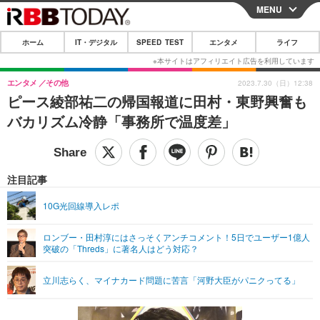
MENU
CLOSE
ホーム
IT・デジタル
SPEED TEST
エンタメ
ライフ
ホーム
IT・デジタル
エンタメ
その他
2023.7.30（日）12:38
ピース綾部祐二の帰国報道に田村・東野興奮も
IT・デジタルTOP
スマートフォン
SPEED TEST
バカリズム冷静「事務所で温度差」
ネタ
ガジェット・ツール
エンタメ
ショッピング
その他
エンタメTOP
映画・ドラマ
ライフ
注目記事
韓流・K-POP
韓国・芸能
ライフTOP
グルメ
リリース一覧
10G光回線導入レポ
音楽
スポーツ
ペット
ショッピング
プッシュ通知の停止方法
ロンブー・田村淳にはさっそくアンチコメント！5日でユーザー1億人
突破の「Threds」に著名人はどう対応？
グラビア
ブログ
その他
ショッピング
その他
立川志らく、マイナカード問題に苦言「河野大臣がパニクってる」