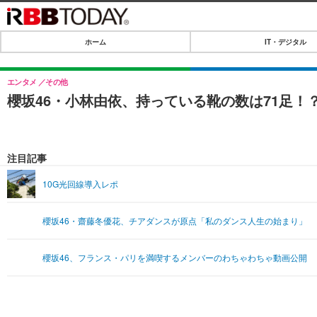
ホーム
IT・デジタル
ホーム
IT・デジタル
エンタメ
その他
櫻坂46・小林由依、持っている靴の数は71足！
IT・デジタルTOP
SPEED TEST
ネタ
エンタメ
注目記事
ショッピング
エンタメTOP
ライフ
10G光回線導入レポ
韓流・K-POP
ライフTOP
リリース一覧
櫻坂46・齋藤冬優花、チアダンスが原点「私のダンス人生の始まり」
音楽
ペット
プッシュ通知の停止方法
グラビア
その他
櫻坂46、フランス・パリを満喫するメンバーのわちゃわちゃ動画公開
ショッピング