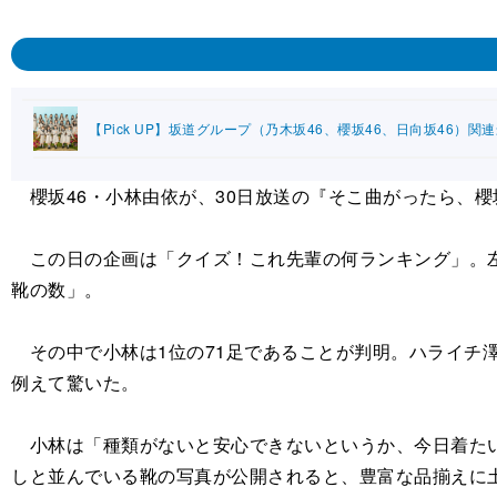
【Pick UP】坂道グループ（乃木坂46、櫻坂46、日向坂46）関
櫻坂46・小林由依が、30日放送の『そこ曲がったら、
この日の企画は「クイズ！これ先輩の何ランキング」。左
靴の数」。
その中で小林は1位の71足であることが判明。ハライチ澤部
例えて驚いた。
小林は「種類がないと安心できないというか、今日着たい
しと並んでいる靴の写真が公開されると、豊富な品揃えに土田