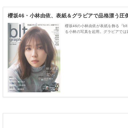
櫻坂46・小林由依、表紙＆グラビアで品格漂う圧
櫻坂46の小林由依が表紙を飾る『bl
る小林の写真を起用。グラビアでは