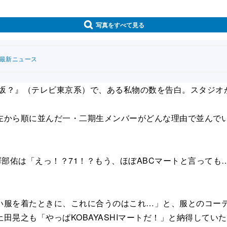
写真をすべて見る
連最新ニュース
櫻坂？』（テレビ東京系）で、ある私物の数を告白。スタジオ
から順に並んだ一・二期生メンバーがどんな理由で並んでい
佑は「えっ！？71！？もう、ほぼABCマートと言っても…K
服を着たときに、これに合うのはこれ…」と、服とのコーデ
晃之も「やっぱKOBAYASHIマートだ！」と納得してい