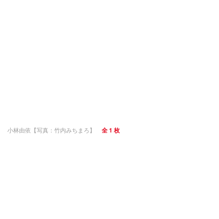
小林由依【写真：竹内みちまろ】
全 1 枚