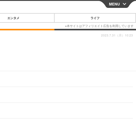
MENU
CLOSE
エンタメ
ライフ
2023.7.31（月）10:23
スマートフォン
ガジェット・ツール
その他
映画・ドラマ
韓国・芸能
グルメ
スポーツ
ショッピング
ブログ
その他