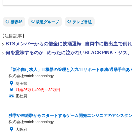
櫻坂46
坂道グループ
テレビ番組
【注目記事】
>
BTSメンバーからの借金に飲酒運転...自粛中に脳出血で倒
>
何を意味するのか...めったに泣かないBLACKPINK・ジ
「新卒向け求人」IT機器の管理と入力/ITサポート事務/通勤手当あ
株式会社enrich technology
埼玉県
月給26万1,400円～32万円
正社員
独学や未経験からスタートするゲーム開発エンジニアのアシスタ
株式会社enrich technology
大阪府