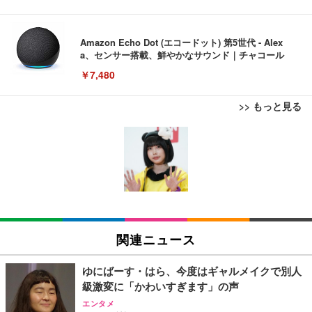
Amazon Echo Dot (エコードット) 第5世代 - Alex
a、センサー搭載、鮮やかなサウンド｜チャコール
￥7,480
>> もっと見る
[EdoErgo] オフィスチェア 椅子 テレワーク 疲れな
EIZO ビジネス向けプレミアムモニター | FlexScan
Amazonベーシック ペットシーツ 薄型 レギュラー 1
い 跳ね上げ式アームレスト コンパクト 約105度ロッ
EV3240X-WT | 31.5型4K UHD・USB Type-C・ホワ
回使い捨て 無香料 ホワイト 300枚
キング pc 事務椅子 360度回転 座面昇降 強化ナイロ
イト
ン樹脂ベース 通気性メッシュ 在宅ワーク H-WY01
￥3,373
￥5,699
￥105,595
(黒網+黒枠+黒足)
EIZO ビジネス向けプレミアムモニター | FlexScan
SIHOO B100 オフィスチェア／デスクチェア メッシ
Amazonベーシック ペットシーツ 厚型 ワイド 42枚
EV2740X-WT | 27.0型4K UHD・USB Type-C・ホワ
ュチェア 人間工学 疲れない ブラック
x2袋(84枚) ホワイト(吸収面:ライトブルー)
関連ニュース
イト
￥27,999
￥3,234
￥109,572
ゆにばーす・はら、今度はギャルメイクで別人
級激変に「かわいすぎます」の声
Sezlife オフィスチェア デスクチェア 疲れない テレ
【純正品】27"ゲーミングモニター DualSense 充電
ネオ・ルーライフ ネオ・オムツ L 中型犬用 26枚入
エンタメ
ワーク チェア 強化バックレスト 30度ロッキング機