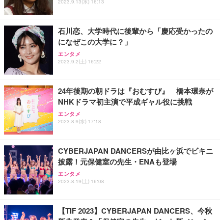
2023.9.13(水) 16:13
フック付き（CFI-ZDM1J）
り 単品
能 人間工学 椅子 腰サポート 90度跳ね上げ式アーム
レスト 3Dヘッドレスト ハンガー付き 高反発クッシ
￥49,979
￥1,800
￥7,680
ョン PCチェア 通気性メッシュ ゲーミング/勉強/事
石川恋、大学時代に後輩から「慶応受かったの
務用 おしゃれ パソコンチェア (ブラック)
になぜこの大学に？」
Sezlife オフィスチェア デスクチェア 疲れない テレ
【整備済み品】Dell E2724HS 27インチ 液晶モニタ
Smart Basic(スマートベーシック) 【Amazon.co.jp
エンタメ
ワーク チェア 強化バックレスト 30度ロッキング機
ー フルHD（1920×1080）VA 非光沢 HDMI/DisplayP
限定】 Smart Basic アイリスオーヤマ ペットシーツ
2023.9.2(土) 16:22
能 人間工学 椅子 腰サポート 90度跳ね上げ式アーム
ort/VGA スピーカー内蔵 高さ調整 スイベル VESA対
超厚型 お徳用 ワイド 100枚入 (x 1) (ケース販売)
レスト 3Dヘッドレスト ハンガー付き 高反発クッシ
応 ComfortView ビジネス向け
￥7,680
￥15,800
￥3,670
ョン PCチェア 通気性メッシュ ゲーミング/勉強/事
24年後期の朝ドラは『おむすび』 橋本環奈が
務用 おしゃれ パソコンチェア (ホワイト)
NHKドラマ初主演で平成ギャル役に挑戦
ANDWINT オフィスチェア デスクチェア 肘なし メ
【MiniLED/24.5inch/280Hz/FHD】GRAPHT THE S
アイリスオーヤマ ペットシーツ 超厚型 お徳用 レギ
ッシュ 通気性 ランバーサポート付き 腰サポート ガ
HOOTER Gaming Monitor 24” Essential ゲーミン
エンタメ
ュラー 200枚入【Amazon.co.jp限定】
ス圧無段階昇降 360度回転 キャスター付き コンパク
グモニター QD 24.5インチ 1ms FHD 量子ドット 残
2023.8.9(水) 17:18
ト 幅52×奥行58.5×高さ84～96cm テレワーク 在宅
像低減 (3年保証 | 輝点保証 | 日本メーカー)
￥3,731
￥4,139
￥34,980
勤務 ブラック
CYBERJAPAN DANCERSが由比ヶ浜でビキニ
披露！元保健室の先生・ENAも登場
エンタメ
2023.8.19(土) 16:08
【TIF 2023】CYBERJAPAN DANCERS、今秋