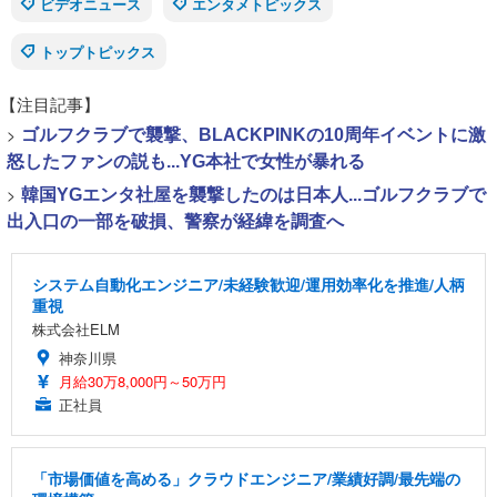
ビデオニュース
エンタメトピックス
トップトピックス
【注目記事】
>
ゴルフクラブで襲撃、BLACKPINKの10周年イベントに激
怒したファンの説も...YG本社で女性が暴れる
>
韓国YGエンタ社屋を襲撃したのは日本人...ゴルフクラブで
出入口の一部を破損、警察が経緯を調査へ
システム自動化エンジニア/未経験歓迎/運用効率化を推進/人柄
重視
株式会社ELM
神奈川県
月給30万8,000円～50万円
正社員
「市場価値を高める」クラウドエンジニア/業績好調/最先端の