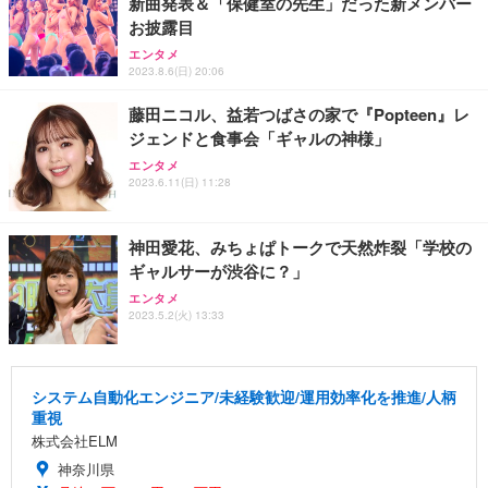
新曲発表＆「保健室の先生」だった新メンバー
お披露目
エンタメ
2023.8.6(日) 20:06
藤田ニコル、益若つばさの家で『Popteen』レ
ジェンドと食事会「ギャルの神様」
エンタメ
2023.6.11(日) 11:28
神田愛花、みちょぱトークで天然炸裂「学校の
ギャルサーが渋谷に？」
エンタメ
2023.5.2(火) 13:33
システム自動化エンジニア/未経験歓迎/運用効率化を推進/人柄
重視
株式会社ELM
神奈川県