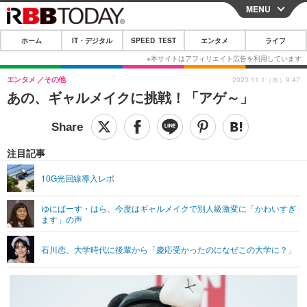
MENU
CLOSE
ホーム
IT・デジタル
SPEED TEST
エンタメ
ライフ
ホーム
IT・デジタル
エンタメ
その他
2023.11.1（水）9:47
あの、ギャルメイクに挑戦！「アゲ～」
IT・デジタルTOP
スマートフォン
SPEED TEST
ネタ
ガジェット・ツール
エンタメ
注目記事
ショッピング
その他
エンタメTOP
映画・ドラマ
ライフ
10G光回線導入レポ
韓流・K-POP
韓国・芸能
ライフTOP
グルメ
リリース一覧
ゆにばーす・はら、今度はギャルメイクで別人級激変に「かわいすぎ
音楽
スポーツ
ペット
ショッピング
ます」の声
プッシュ通知の停止方法
グラビア
ブログ
その他
石川恋、大学時代に後輩から「慶応受かったのになぜこの大学に？」
ショッピング
その他