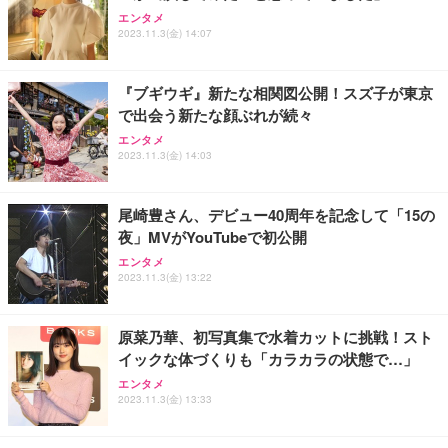
Sezlife オフィスチェア デスクチェア 疲れない テレ
【整備済み品】Dell E2724HS 27インチ 液晶モニタ
Smart Basic(スマートベーシック) 【Amazon.co.jp
エンタメ
ワーク チェア 強化バックレスト 30度ロッキング機
ー フルHD（1920×1080）VA 非光沢 HDMI/DisplayP
限定】 Smart Basic アイリスオーヤマ ペットシーツ
2023.11.3(金) 14:07
能 人間工学 椅子 腰サポート 90度跳ね上げ式アーム
ort/VGA スピーカー内蔵 高さ調整 スイベル VESA対
超厚型 お徳用 ワイド 100枚入 (x 1) (ケース販売)
レスト 3Dヘッドレスト ハンガー付き 高反発クッシ
応 ComfortView ビジネス向け
￥7,680
￥15,800
￥3,670
ョン PCチェア 通気性メッシュ ゲーミング/勉強/事
『ブギウギ』新たな相関図公開！スズ子が東京
務用 おしゃれ パソコンチェア (ホワイト)
で出会う新たな顔ぶれが続々
ANDWINT オフィスチェア デスクチェア 肘なし メ
【MiniLED/24.5inch/280Hz/FHD】GRAPHT THE S
アイリスオーヤマ ペットシーツ 超厚型 お徳用 レギ
ッシュ 通気性 ランバーサポート付き 腰サポート ガ
HOOTER Gaming Monitor 24” Essential ゲーミン
エンタメ
ュラー 200枚入【Amazon.co.jp限定】
ス圧無段階昇降 360度回転 キャスター付き コンパク
グモニター QD 24.5インチ 1ms FHD 量子ドット 残
2023.11.3(金) 14:03
ト 幅52×奥行58.5×高さ84～96cm テレワーク 在宅
像低減 (3年保証 | 輝点保証 | 日本メーカー)
￥3,731
￥4,139
￥34,980
勤務 ブラック
尾崎豊さん、デビュー40周年を記念して「15の
夜」MVがYouTubeで初公開
エンタメ
2023.11.3(金) 13:22
原菜乃華、初写真集で水着カットに挑戦！スト
イックな体づくりも「カラカラの状態で…」
エンタメ
2023.11.3(金) 13:33