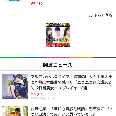
￥7,480
>> もっと見る
[EdoErgo] オフィスチェア 椅子 テレワーク 疲れな
EIZO ビジネス向けプレミアムモニター | FlexScan
Amazonベーシック ペットシーツ 薄型 レギュラー 1
い 跳ね上げ式アームレスト コンパクト 約105度ロッ
EV3240X-WT | 31.5型4K UHD・USB Type-C・ホワ
回使い捨て 無香料 ホワイト 300枚
キング pc 事務椅子 360度回転 座面昇降 強化ナイロ
イト
ン樹脂ベース 通気性メッシュ 在宅ワーク H-WY01
￥3,373
￥5,699
￥105,595
(黒網+黒枠+黒足)
EIZO ビジネス向けプレミアムモニター | FlexScan
SIHOO B100 オフィスチェア／デスクチェア メッシ
Amazonベーシック ペットシーツ 厚型 ワイド 42枚
EV2740X-WT | 27.0型4K UHD・USB Type-C・ホワ
ュチェア 人間工学 疲れない ブラック
x2袋(84枚) ホワイト(吸収面:ライトブルー)
関連ニュース
イト
￥27,999
￥3,234
￥109,572
ブルアカやホロライブ、進撃の巨人も！雨天を
吹き飛ばす熱量で魅せた「ニコニコ超会議202
Sezlife オフィスチェア デスクチェア 疲れない テレ
3」2日目美女コスプレイヤー8選
【純正品】27"ゲーミングモニター DualSense 充電
ネオ・ルーライフ ネオ・オムツ L 中型犬用 26枚入
ワーク チェア 強化バックレスト 30度ロッキング機
フック付き（CFI-ZDM1J）
り 単品
エンタメ
能 人間工学 椅子 腰サポート 90度跳ね上げ式アーム
2023.5.10(水) 21:13
レスト 3Dヘッドレスト ハンガー付き 高反発クッシ
￥49,979
￥1,800
￥7,680
ョン PCチェア 通気性メッシュ ゲーミング/勉強/事
西野七瀬、『世にも奇妙な物語』初主演に「い
務用 おしゃれ パソコンチェア (ブラック)
つか出演してみたいと思っていました」