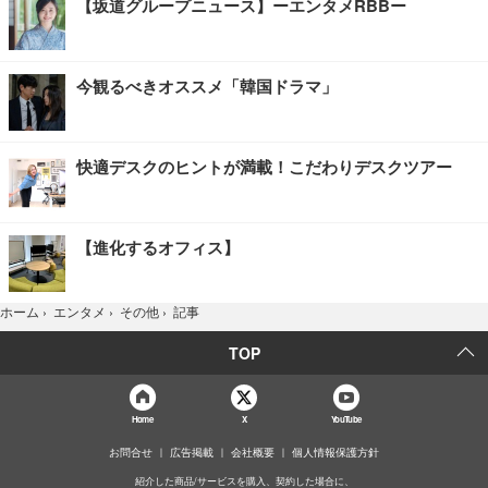
【坂道グループニュース】ーエンタメRBBー
今観るべきオススメ「韓国ドラマ」
快適デスクのヒントが満載！こだわりデスクツアー
【進化するオフィス】
記事
ホーム
›
エンタメ
›
その他
›
TOP
Home
X
YouTube
お問合せ
広告掲載
会社概要
個人情報保護方針
紹介した商品/サービスを購入、契約した場合に、