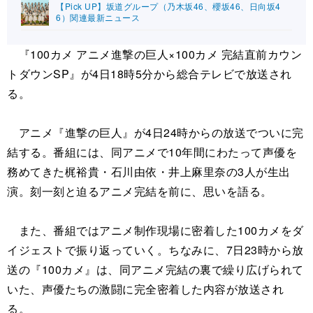
【Pick UP】坂道グループ（乃木坂46、櫻坂46、日向坂4
6）関連最新ニュース
『100カメ アニメ進撃の巨人×100カメ 完結直前カウン
トダウンSP』が4日18時5分から総合テレビで放送され
る。
アニメ『進撃の巨人』が4日24時からの放送でついに完
結する。番組には、同アニメで10年間にわたって声優を
務めてきた梶裕貴・石川由依・井上麻里奈の3人が生出
演。刻一刻と迫るアニメ完結を前に、思いを語る。
また、番組ではアニメ制作現場に密着した100カメをダ
イジェストで振り返っていく。ちなみに、7日23時から放
送の『100カメ』は、同アニメ完結の裏で繰り広げられて
いた、声優たちの激闘に完全密着した内容が放送され
る。