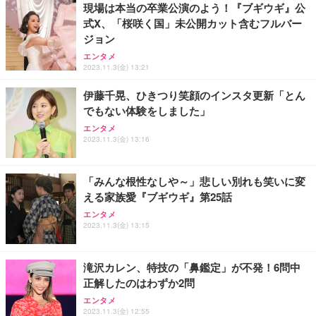
現場は本当の卒業公演のよう！『ブギウギ』公
式X、「桜咲く国」未公開カット含むフルバー
ジョン
エンタメ
2023.11.3(金) 13:21
伊藤千晃、ひきつり笑顔のインスタ更新「とん
でもない体験をしました」
エンタメ
2023.11.3(金) 13:16
「みんな根性なしや～」悲しい別れも笑いに変
える家族愛『ブギウギ』第25話
エンタメ
2023.11.3(金) 13:15
滝沢カレン、特技の「鼻鑑定」が不発！6問中
正解したのはわずか2問
エンタメ
2023.11.3(金) 12:55