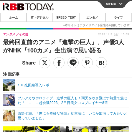
MENU
CLOSE
ホーム
IT・デジタル
SPEED TEST
エンタメ
ライフ
ホーム
IT・デジタル
エンタメ
その他
2023.11.3（金）15:55
最終回直前のアニメ『進撃の巨人』、声優3人
IT・デジタルTOP
スマートフォン
SPEED TEST
がNHK『100カメ』生出演で思い語る
ネタ
ガジェット・ツール
エンタメ
ショッピング
その他
エンタメTOP
映画・ドラマ
ライフ
注目記事
韓流・K-POP
韓国・芸能
ライフTOP
グルメ
リリース一覧
10G光回線導入レポ
音楽
スポーツ
ペット
ショッピング
プッシュ通知の停止方法
ブルアカやホロライブ、進撃の巨人も！雨天を吹き飛ばす熱量で魅せ
た「ニコニコ超会議2023」2日目美女コスプレイヤー8選
グラビア
ブログ
その他
西野七瀬、『世にも奇妙な物語』初主演に「いつか出演してみたいと
ショッピング
その他
思っていました」