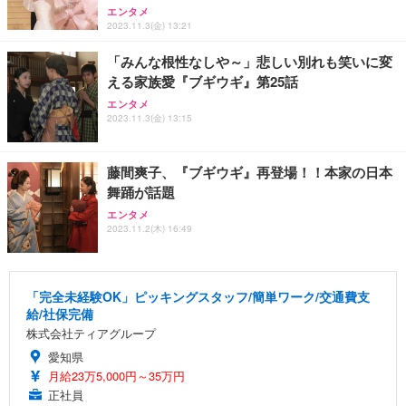
エンタメ
2023.11.3(金) 13:21
「みんな根性なしや～」悲しい別れも笑いに変
える家族愛『ブギウギ』第25話
エンタメ
2023.11.3(金) 13:15
藤間爽子、『ブギウギ』再登場！！本家の日本
舞踊が話題
エンタメ
2023.11.2(木) 16:49
「完全未経験OK」ピッキングスタッフ/簡単ワーク/交通費支
給/社保完備
株式会社ティアグループ
愛知県
月給23万5,000円～35万円
正社員