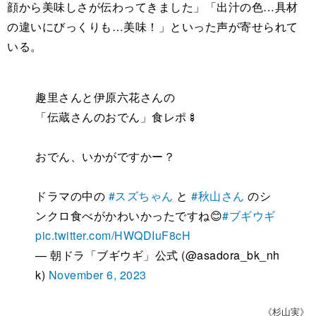
顔から美味しさが伝わってきました」「出汁の色…具材
の違いにびっくりも…美味！」といった声が寄せられて
いる。
趣里さんと伊原六花さんの
「伝蔵さんのおでん」食レポ🍢
おでん、いかがですかー？
ドラマの中の
#スズちゃん
と
#秋山さん
のシ
ンクロ食べがかわいかったですね😊
#ブギウギ
pic.twitter.com/HWQDIuF8cH
— 朝ドラ「ブギウギ」公式 (@asadora_bk_nh
k)
November 6, 2023
《杉山実》