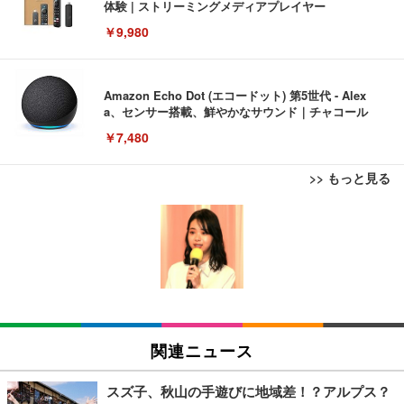
体験 | ストリーミングメディアプレイヤー
￥9,980
Amazon Echo Dot (エコードット) 第5世代 - Alex
a、センサー搭載、鮮やかなサウンド｜チャコール
￥7,480
>> もっと見る
[EdoErgo] オフィスチェア 椅子 テレワーク 疲れな
EIZO ビジネス向けプレミアムモニター | FlexScan
Amazonベーシック ペットシーツ 薄型 レギュラー 1
い 跳ね上げ式アームレスト コンパクト 約105度ロッ
EV3240X-WT | 31.5型4K UHD・USB Type-C・ホワ
回使い捨て 無香料 ホワイト 300枚
キング pc 事務椅子 360度回転 座面昇降 強化ナイロ
イト
ン樹脂ベース 通気性メッシュ 在宅ワーク H-WY01
￥3,373
￥5,699
￥105,595
(黒網+黒枠+黒足)
EIZO ビジネス向けプレミアムモニター | FlexScan
SIHOO B100 オフィスチェア／デスクチェア メッシ
Amazonベーシック ペットシーツ 厚型 ワイド 42枚
EV2740X-WT | 27.0型4K UHD・USB Type-C・ホワ
ュチェア 人間工学 疲れない ブラック
x2袋(84枚) ホワイト(吸収面:ライトブルー)
関連ニュース
イト
￥27,999
￥3,234
￥109,572
スズ子、秋山の手遊びに地域差！？アルプス？