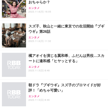
おちゃらか？
Sezlife オフィスチェア デスクチェア 疲れない テレ
【純正品】27"ゲーミングモニター DualSense 充電
ネオ・ルーライフ ネオ・オムツ L 中型犬用 26枚入
エンタメ
ワーク チェア 強化バックレスト 30度ロッキング機
2023.11.6(月) 16:05
フック付き（CFI-ZDM1J）
り 単品
能 人間工学 椅子 腰サポート 90度跳ね上げ式アーム
レスト 3Dヘッドレスト ハンガー付き 高反発クッシ
￥49,979
￥1,800
￥7,680
ョン PCチェア 通気性メッシュ ゲーミング/勉強/事
スズ子、秋山と一緒に東京での生活開始『ブギ
務用 おしゃれ パソコンチェア (ブラック)
ウギ』第26話
Sezlife オフィスチェア デスクチェア 疲れない テレ
【整備済み品】Dell E2724HS 27インチ 液晶モニタ
Smart Basic(スマートベーシック) 【Amazon.co.jp
エンタメ
ワーク チェア 強化バックレスト 30度ロッキング機
ー フルHD（1920×1080）VA 非光沢 HDMI/DisplayP
限定】 Smart Basic アイリスオーヤマ ペットシーツ
2023.11.6(月) 11:32
能 人間工学 椅子 腰サポート 90度跳ね上げ式アーム
ort/VGA スピーカー内蔵 高さ調整 スイベル VESA対
超厚型 お徳用 ワイド 100枚入 (x 1) (ケース販売)
レスト 3Dヘッドレスト ハンガー付き 高反発クッシ
応 ComfortView ビジネス向け
￥7,680
￥15,800
￥3,670
ョン PCチェア 通気性メッシュ ゲーミング/勉強/事
橘アオイを演じる翼和希、ふだんは男役…スカ
務用 おしゃれ パソコンチェア (ホワイト)
ートに違和感「ヒヤッとする」
ANDWINT オフィスチェア デスクチェア 肘なし メ
【MiniLED/24.5inch/280Hz/FHD】GRAPHT THE S
アイリスオーヤマ ペットシーツ 超厚型 お徳用 レギ
ッシュ 通気性 ランバーサポート付き 腰サポート ガ
HOOTER Gaming Monitor 24” Essential ゲーミン
エンタメ
ュラー 200枚入【Amazon.co.jp限定】
ス圧無段階昇降 360度回転 キャスター付き コンパク
グモニター QD 24.5インチ 1ms FHD 量子ドット 残
2023.11.5(日) 8:48
ト 幅52×奥行58.5×高さ84～96cm テレワーク 在宅
像低減 (3年保証 | 輝点保証 | 日本メーカー)
￥3,731
￥4,139
￥34,980
勤務 ブラック
朝ドラ『ブギウギ』スズ子のブロマイドが好
評！「めちゃ可愛い」
エンタメ
2023.11.5(日) 8:46