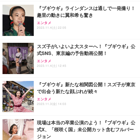
『ブギウギ』ラインダンスは通しで一発撮り！
趣里の動きに翼和希も驚き
エンタメ
2023.11.4(土) 22:05
スズ子がいよいよ大スターへ！『ブギウギ』公
式SNS、東京編の予告動画公開！
エンタメ
2023.11.4(土) 12:45
『ブギウギ』新たな相関図公開！スズ子が東京
で出会う新たな顔ぶれが続々
エンタメ
2023.11.3(金) 14:03
現場は本当の卒業公演のよう！『ブギウギ』公
式X、「桜咲く国」未公開カット含むフルバー
ジョン