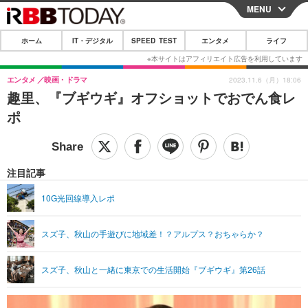
MENU
CLOSE
ホーム
IT・デジタル
SPEED TEST
エンタメ
ライフ
ホーム
IT・デジタル
エンタメ
映画・ドラマ
2023.11.6（月）18:06
趣里、『ブギウギ』オフショットでおでん食レ
IT・デジタルTOP
スマートフォン
SPEED TEST
ポ
ネタ
ガジェット・ツール
エンタメ
ショッピング
その他
エンタメTOP
映画・ドラマ
ライフ
注目記事
韓流・K-POP
韓国・芸能
ライフTOP
グルメ
リリース一覧
10G光回線導入レポ
音楽
スポーツ
ペット
ショッピング
プッシュ通知の停止方法
スズ子、秋山の手遊びに地域差！？アルプス？おちゃらか？
グラビア
ブログ
その他
ショッピング
その他
スズ子、秋山と一緒に東京での生活開始『ブギウギ』第26話