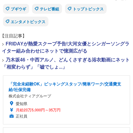
ブギウギ
テレビ番組
トップトピックス
エンタメトピックス
【注目記事】
>
FRIDAYが熱愛スクープ予告!大河女優とシンガーソングラ
イター組み合わせにネットで憶測広がる
>
乃木坂46・中西アルノ、どんくさすぎる浴衣動画にネット
「相変わらず」「嘘でしょ...」
「完全未経験OK」ピッキングスタッフ/簡単ワーク/交通費支
給/社保完備
株式会社ティアグループ
愛知県
月給23万5,000円～35万円
正社員