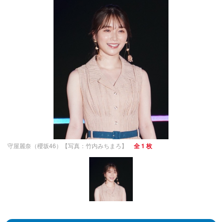
守屋麗奈（櫻坂46）【写真：竹内みちまろ】
全 1 枚