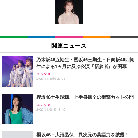
Amazonベーシック ペットシーツ 薄型 レギュラー 1
い 跳ね上げ式アームレスト コンパクト 約105度ロッ
EV3240X-WT | 31.5型4K UHD・USB Type-C・ホワ
回使い捨て 無香料 ホワイト 300枚
キング pc 事務椅子 360度回転 座面昇降 強化ナイロ
イト
ン樹脂ベース 通気性メッシュ 在宅ワーク H-WY01
￥3,373
￥5,699
￥105,595
(黒網+黒枠+黒足)
EIZO ビジネス向けプレミアムモニター | FlexScan
SIHOO B100 オフィスチェア／デスクチェア メッシ
Amazonベーシック ペットシーツ 厚型 ワイド 42枚
EV2740X-WT | 27.0型4K UHD・USB Type-C・ホワ
ュチェア 人間工学 疲れない ブラック
x2袋(84枚) ホワイト(吸収面:ライトブルー)
関連ニュース
イト
￥27,999
￥3,234
￥109,572
乃木坂46五期生・櫻坂46三期生・日向坂46四期
生による1ヵ月に及ぶ公演『新参者』が開幕
Sezlife オフィスチェア デスクチェア 疲れない テレ
【純正品】27"ゲーミングモニター DualSense 充電
ネオ・ルーライフ ネオ・オムツ L 中型犬用 26枚入
エンタメ
ワーク チェア 強化バックレスト 30度ロッキング機
2023.11.4(土) 20:04
フック付き（CFI-ZDM1J）
り 単品
能 人間工学 椅子 腰サポート 90度跳ね上げ式アーム
レスト 3Dヘッドレスト ハンガー付き 高反発クッシ
￥49,979
￥1,800
￥7,680
ョン PCチェア 通気性メッシュ ゲーミング/勉強/事
櫻坂46土生瑞穂、上半身裸？の衝撃カット公開
務用 おしゃれ パソコンチェア (ブラック)
エンタメ
Sezlife オフィスチェア デスクチェア 疲れない テレ
【整備済み品】Dell E2724HS 27インチ 液晶モニタ
Smart Basic(スマートベーシック) 【Amazon.co.jp
2023.11.6(月) 18:40
ワーク チェア 強化バックレスト 30度ロッキング機
ー フルHD（1920×1080）VA 非光沢 HDMI/DisplayP
限定】 Smart Basic アイリスオーヤマ ペットシーツ
能 人間工学 椅子 腰サポート 90度跳ね上げ式アーム
ort/VGA スピーカー内蔵 高さ調整 スイベル VESA対
超厚型 お徳用 ワイド 100枚入 (x 1) (ケース販売)
レスト 3Dヘッドレスト ハンガー付き 高反発クッシ
応 ComfortView ビジネス向け
￥7,680
￥15,800
￥3,670
ョン PCチェア 通気性メッシュ ゲーミング/勉強/事
櫻坂46・大沼晶保、異次元の英語力を披露！
務用 おしゃれ パソコンチェア (ホワイト)