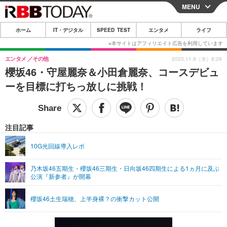
MENU
CLOSE
ホーム
IT・デジタル
SPEED TEST
エンタメ
ライフ
ホーム
IT・デジタル
エンタメ
その他
2023.11.8（水）8:26
櫻坂46・守屋麗奈＆小田倉麗奈、コースデビュ
IT・デジタルTOP
スマートフォン
SPEED TEST
ーを目標に打ちっ放しに挑戦！
ネタ
ガジェット・ツール
エンタメ
ショッピング
その他
エンタメTOP
映画・ドラマ
ライフ
注目記事
韓流・K-POP
韓国・芸能
ライフTOP
グルメ
リリース一覧
10G光回線導入レポ
音楽
スポーツ
ペット
ショッピング
プッシュ通知の停止方法
乃木坂46五期生・櫻坂46三期生・日向坂46四期生による1ヵ月に及ぶ
公演『新参者』が開幕
グラビア
ブログ
その他
ショッピング
その他
櫻坂46土生瑞穂、上半身裸？の衝撃カット公開