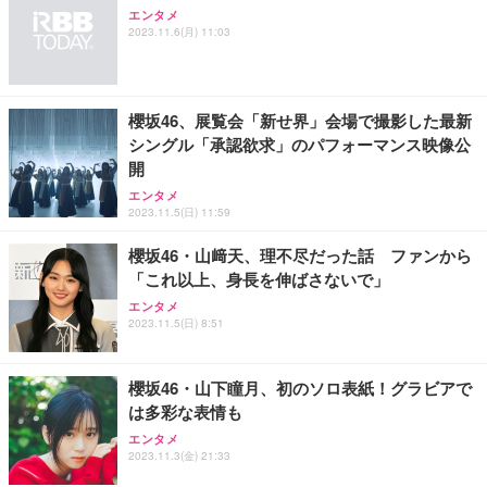
エンタメ
ANDWINT オフィスチェア デスクチェア 肘なし メ
【MiniLED/24.5inch/280Hz/FHD】GRAPHT THE S
アイリスオーヤマ ペットシーツ 超厚型 お徳用 レギ
2023.11.6(月) 11:03
ッシュ 通気性 ランバーサポート付き 腰サポート ガ
HOOTER Gaming Monitor 24” Essential ゲーミン
ュラー 200枚入【Amazon.co.jp限定】
ス圧無段階昇降 360度回転 キャスター付き コンパク
グモニター QD 24.5インチ 1ms FHD 量子ドット 残
ト 幅52×奥行58.5×高さ84～96cm テレワーク 在宅
像低減 (3年保証 | 輝点保証 | 日本メーカー)
￥3,731
￥4,139
￥34,980
勤務 ブラック
櫻坂46、展覧会「新せ界」会場で撮影した最新
シングル「承認欲求」のパフォーマンス映像公
開
エンタメ
2023.11.5(日) 11:59
櫻坂46・山﨑天、理不尽だった話 ファンから
「これ以上、身長を伸ばさないで」
エンタメ
2023.11.5(日) 8:51
櫻坂46・山下瞳月、初のソロ表紙！グラビアで
は多彩な表情も
エンタメ
2023.11.3(金) 21:33