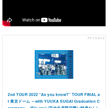
2nd TOUR 2022 “As you know?” TOUR FINAL a
t 東京ドーム ～with YUUKA SUGAI Graduation C
eremony～ (Blu-ray) (完全生産限定盤) (特典なし)