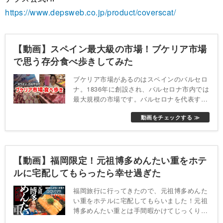
https://www.depsweb.co.jp/product/coverscat/
【動画】スペイン最大級の市場！ブケリア市場
で思う存分食べ歩きしてみた
ブケリア市場があるのはスペインのバルセロ
ナ。1836年に創設され、バルセロナ市内では
最大規模の市場です。バルセロナを代表する
遊歩道「ランブラス通り」を歩いていくと、
動画をチェックする ≫
カラフルなステンドグラスが美しい入場門が
あります。規模が大きくアクセスもしやすい
ので、バルセロナ市民からもスペイングルメ
を求める観光客からも人気と聞き、行ってみ
【動画】福岡限定！元祖博多めんたい重をホテ
ました。
ルに宅配してもらったら幸せ過ぎた
福岡旅行に行ってきたので、元祖博多めんた
い重をホテルに宅配してもらいました！元祖
博多めんたい重とは手間暇かけてじっくり漬
け込んだ昆布巻き明太子を、海苔を敷いたほ