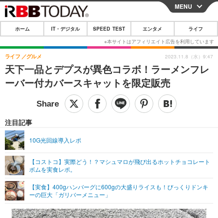
MENU
CLOSE
ホーム
IT・デジタル
SPEED TEST
エンタメ
ライフ
ホーム
IT・デジタル
ライフ
グルメ
2023.11.8（水）9:47
天下一品とデプスが異色コラボ！ラーメンフレ
IT・デジタルTOP
スマートフォン
SPEED TEST
ーバー付カバースキャットを限定販売
ネタ
ガジェット・ツール
エンタメ
ショッピング
その他
エンタメTOP
映画・ドラマ
ライフ
注目記事
韓流・K-POP
韓国・芸能
ライフTOP
グルメ
リリース一覧
10G光回線導入レポ
音楽
スポーツ
ペット
ショッピング
プッシュ通知の停止方法
【コストコ】実際どう！？マシュマロが飛び出るホットチョコレート
ボムを実食レポ。
グラビア
ブログ
その他
【実食】400gハンバーグに600gの大盛りライスも！びっくりドンキ
ショッピング
その他
ーの巨大「ガリバーメニュー」