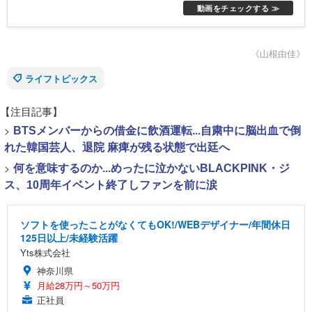
動画をチェックする ≫
かほかごはんの上に乗せ、旨味成分たっぷり
の「特製かけだれ」をかけて食べる新しい福
岡の味"知る人ぞ知る逸品"
《山根由佳》
ライフトピックス
【注目記事】
>
BTSメンバーからの借金に飲酒運転...自粛中に脳出血で倒
れた韓国芸人、退院 麻痺が残る状態で出廷へ
>
何を意味するのか...めったに泣かないBLACKPINK・ジ
ス、10周年イベント終了しファンを前に涙
ソフトを使ったことがなくてもOK!/WEBデザイナー/年間休日
125日以上/未経験活躍
Yts株式会社
神奈川県
月給28万円～50万円
正社員