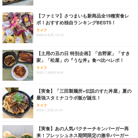
【ファミマ】さつまいも新商品全19種実食レ
ポ！おすすめ独自ランキングBEST5！
ライフ
2023.9.4(月) 14:13
【土用の丑の日 特別企画】「吉野家」「すき
家」「松屋」の『うな丼』食べ比べレポ！
ライフ
2023.7.26(水) 9:05
【実食】「三田製麺所×伝説のすた丼屋」夏の
最強スタミナコラボ飯が誕生！
ライフ
2023.7.2(日) 21:21
【実食】あの人気パクチーチキンバーガー再
来！フレッシュネス期間限定の激辛バーガー