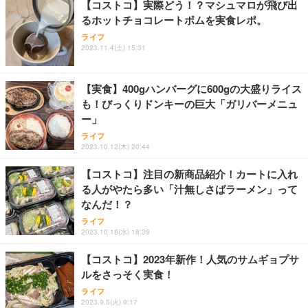
【コストコ】実際どう！？マシュマロが飛び出
るホットチョコレートボムを実食レポ。
Sezlife オフィスチェア デスクチェア 疲れない テレ
【純正品】27"ゲーミングモニター DualSense 充電
ネオ・ルーライフ ネオ・オムツ L 中型犬用 26枚入
ライフ
ワーク チェア 強化バックレスト 30度ロッキング機
2023.11.4(土) 15:31
フック付き（CFI-ZDM1J）
り 単品
能 人間工学 椅子 腰サポート 90度跳ね上げ式アーム
レスト 3Dヘッドレスト ハンガー付き 高反発クッシ
￥49,979
￥1,800
￥7,680
ョン PCチェア 通気性メッシュ ゲーミング/勉強/事
【実食】400gハンバーグに600gの大盛りライス
務用 おしゃれ パソコンチェア (ブラック)
も！びっくりドンキーの巨大「ガリバーメニュ
Sezlife オフィスチェア デスクチェア 疲れない テレ
【整備済み品】Dell E2724HS 27インチ 液晶モニタ
Smart Basic(スマートベーシック) 【Amazon.co.jp
ー」
ワーク チェア 強化バックレスト 30度ロッキング機
ー フルHD（1920×1080）VA 非光沢 HDMI/DisplayP
限定】 Smart Basic アイリスオーヤマ ペットシーツ
能 人間工学 椅子 腰サポート 90度跳ね上げ式アーム
ort/VGA スピーカー内蔵 高さ調整 スイベル VESA対
超厚型 お徳用 ワイド 100枚入 (x 1) (ケース販売)
ライフ
2023.10.12(木) 20:44
レスト 3Dヘッドレスト ハンガー付き 高反発クッシ
応 ComfortView ビジネス向け
￥7,680
￥15,800
￥3,670
ョン PCチェア 通気性メッシュ ゲーミング/勉強/事
【コストコ】注目の新商品紹介！カートに入れ
務用 おしゃれ パソコンチェア (ホワイト)
る人がやたら多い「汁無しさばラーメン」って
ANDWINT オフィスチェア デスクチェア 肘なし メ
【MiniLED/24.5inch/280Hz/FHD】GRAPHT THE S
アイリスオーヤマ ペットシーツ 超厚型 お徳用 レギ
なんだ！？
ッシュ 通気性 ランバーサポート付き 腰サポート ガ
HOOTER Gaming Monitor 24” Essential ゲーミン
ュラー 200枚入【Amazon.co.jp限定】
ス圧無段階昇降 360度回転 キャスター付き コンパク
グモニター QD 24.5インチ 1ms FHD 量子ドット 残
ライフ
ト 幅52×奥行58.5×高さ84～96cm テレワーク 在宅
像低減 (3年保証 | 輝点保証 | 日本メーカー)
￥3,731
2023.10.18(水) 18:39
￥4,139
￥34,980
勤務 ブラック
【コストコ】2023年新作！人気のサムギョプサ
ルをさっそく実食！
ライフ
2023.9.5(火) 9:17