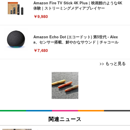
Amazon Fire TV Stick 4K Plus | 映画館のような4K
体験 | ストリーミングメディアプレイヤー
￥9,980
Amazon Echo Dot (エコードット) 第5世代 - Alex
a、センサー搭載、鮮やかなサウンド｜チャコール
￥7,480
>> もっと見る
[EdoErgo] オフィスチェア 椅子 テレワーク 疲れな
EIZO ビジネス向けプレミアムモニター | FlexScan
Amazonベーシック ペットシーツ 薄型 レギュラー 1
い 跳ね上げ式アームレスト コンパクト 約105度ロッ
EV3240X-WT | 31.5型4K UHD・USB Type-C・ホワ
回使い捨て 無香料 ホワイト 300枚
キング pc 事務椅子 360度回転 座面昇降 強化ナイロ
イト
ン樹脂ベース 通気性メッシュ 在宅ワーク H-WY01
￥3,373
￥5,699
￥105,595
(黒網+黒枠+黒足)
EIZO ビジネス向けプレミアムモニター | FlexScan
SIHOO B100 オフィスチェア／デスクチェア メッシ
Amazonベーシック ペットシーツ 厚型 ワイド 42枚
EV2740X-WT | 27.0型4K UHD・USB Type-C・ホワ
ュチェア 人間工学 疲れない ブラック
x2袋(84枚) ホワイト(吸収面:ライトブルー)
関連ニュース
イト
￥27,999
￥3,234
￥109,572