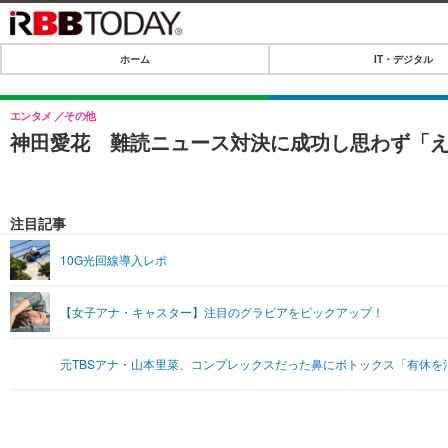
ホーム
IT・デジタル
ホーム
IT・デジタル
エンタメ
その他
神田愛花 難読ニュース対決に成功し思わず「
IT・デジタルTOP
SPEED TEST
ネタ
エンタメ
注目記事
ショッピング
エンタメTOP
ライフ
10G光回線導入レポ
韓流・K-POP
ライフTOP
リリース一覧
【女子アナ・キャスター】注目のグラビアをピックアップ！
音楽
ペット
プッシュ通知の停止方法
グラビア
その他
元TBSアナ・山本里菜、コンプレックスだった鼻にボトックス「有休を
ショッピング