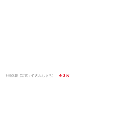
神田愛花【写真：竹内みちまろ】
全 2 枚