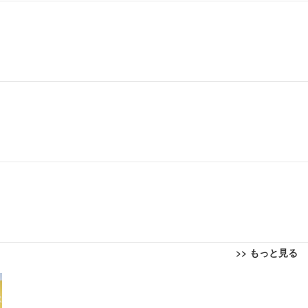
>> もっと見る
回転 座面昇降 強化ナイロン樹脂ベース 通気性メッシュ 在宅ワーク H-WY01