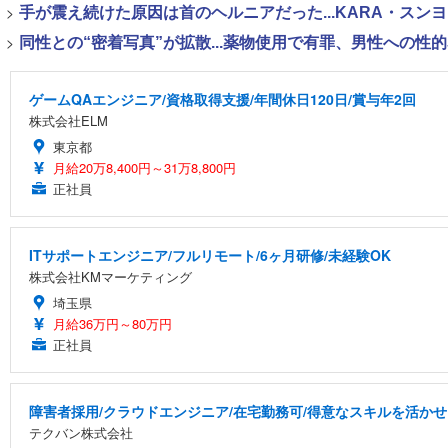
>
手が震え続けた原因は首のヘルニアだった...KARA・ス
>
同性との“密着写真”が拡散...薬物使用で有罪、男性への
ゲームQAエンジニア/資格取得支援/年間休日120日/賞与年2回
株式会社ELM
東京都
月給20万8,400円～31万8,800円
正社員
ITサポートエンジニア/フルリモート/6ヶ月研修/未経験OK
株式会社KMマーケティング
埼玉県
月給36万円～80万円
正社員
障害者採用/クラウドエンジニア/在宅勤務可/得意なスキルを活か
テクバン株式会社