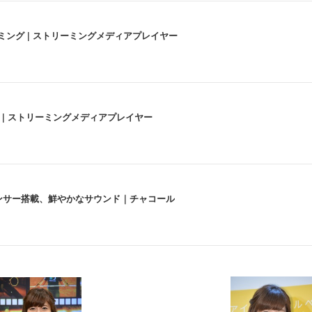
高画質ストリーミング | ストリーミングメディアプレイヤー
うな4K体験 | ストリーミングメディアプレイヤー
lexa、センサー搭載、鮮やかなサウンド｜チャコール
 跳ね上げ式アームレスト コンパクト 約105度ロッキング pc 事務椅子 360度
X-WT | 31.5型4K UHD・USB Type-C・ホワイト
い捨て 無香料 ホワイト 300枚