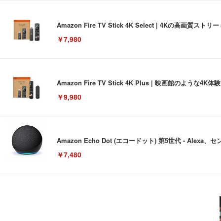
Amazon Fire TV Stick 4K Select | 4Kの
￥7,980
Amazon Fire TV Stick 4K Plus | 映画館のよ
￥9,980
Amazon Echo Dot (エコードット) 第5世代 - A
￥7,480
[EdoErgo] オフィスチェア 椅子 テレワーク 疲れない
EIZO ビジネス向けプレミアムモニター | FlexScan EV3240
Amazonベーシック ペットシーツ 薄型 レギュラー 1回使
(黒網+黒枠+黒足)