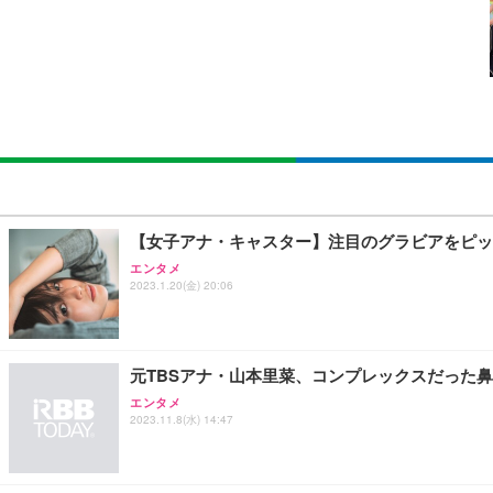
￥105,595
￥3,373
￥5,699
SIHOO B100 オフィスチェア／デスクチェア メッシュ
EIZO ビジネス向けプレミアムモニター | FlexScan EV2740
Amazonベーシック ペットシーツ 厚型 ワイド 42枚x2袋
￥27,999
￥109,572
￥3,234
Sezlife オフィスチェア デスクチェア 疲れない テレ
【純正品】27"ゲーミングモニター DualSense 充電フック
ネオ・ルーライフ ネオ・オムツ L 中型犬用 26枚入り 単
【女子アナ・キャスター】注目のグラビアをピッ
ション PCチェア 通気性メッシュ ゲーミング/勉強/事務用
￥49,979
￥1,800
エンタメ
￥7,680
2023.1.20(金) 20:06
Sezlife オフィスチェア デスクチェア 疲れない テレ
【整備済み品】Dell E2724HS 27インチ 液晶モニター フルH
Smart Basic(スマートベーシック) 【Amazon.co.jp
ション PCチェア 通気性メッシュ ゲーミング/勉強/事務用
元TBSアナ・山本里菜、コンプレックスだった
￥15,800
￥3,670
￥7,680
エンタメ
2023.11.8(水) 14:47
ANDWINT オフィスチェア デスクチェア 肘なし メッシュ
【MiniLED/24.5inch/280Hz/FHD】GRAPHT THE 
アイリスオーヤマ ペットシーツ 超厚型 お徳用 レギュラー 20