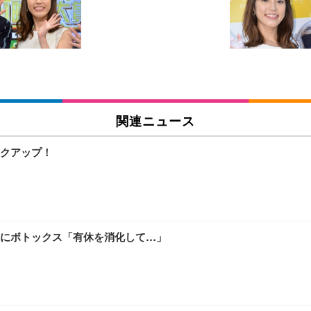
チェア 人間工学 疲れない ブラック
X-WT | 27.0型4K UHD・USB Type-C・ホワイト
(84枚) ホワイト(吸収面:ライトブルー)
関連ニュース
ワーク チェア 強化バックレスト 30度ロッキング機能 人間工学 椅子 腰サポー
付き（CFI-ZDM1J）
品
クアップ！
 おしゃれ パソコンチェア (ブラック)
ワーク チェア 強化バックレスト 30度ロッキング機能 人間工学 椅子 腰サポー
D（1920×1080）VA 非光沢 HDMI/DisplayPort/VGA スピーカー内蔵 
限定】 Smart Basic アイリスオーヤマ ペットシーツ 超厚型 お徳用 ワイド 100枚入 
 おしゃれ パソコンチェア (ホワイト)
鼻にボトックス「有休を消化して…」
 通気性 ランバーサポート付き 腰サポート ガス圧無段階昇降 360度回転 キャス
SHOOTER Gaming Monitor 24” Essential ゲーミングモニター QD 24.5
0枚入【Amazon.co.jp限定】