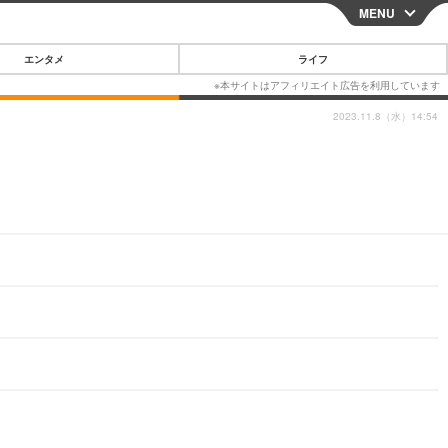
MENU
CLOSE
エンタメ
ライフ
2023.11.8（水）14:54
スマートフォン
ガジェット・ツール
その他
映画・ドラマ
韓国・芸能
グルメ
スポーツ
ショッピング
ブログ
その他