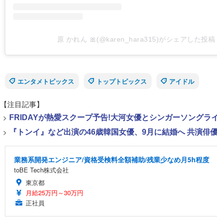
原 かれん 🎀(@karen_hara315)がシェアした投稿
エンタメトピックス
トップトピックス
アイドル
【注目記事】
>
FRIDAYが熱愛スクープ予告!大河女優とシンガーソング
>
『トンイ』など出演の46歳韓国女優、9月に結婚へ 共演俳
業務系開発エンジニア/資格受検料全額補助/残業少なめ月5h程度
toBE Tech株式会社
東京都
月給25万円～30万円
正社員