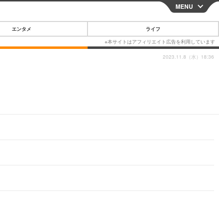
MENU
CLOSE
エンタメ
ライフ
2023.11.8（水）18:36
スマートフォン
ガジェット・ツール
その他
映画・ドラマ
韓国・芸能
グルメ
スポーツ
ショッピング
ブログ
その他