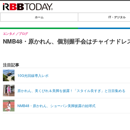
ホーム
IT・デジタル
ホーム
IT・デジタル
エンタメ
ブログ
NMB48・原かれん、個別握手会はチャイナドレ
IT・デジタルTOP
SPEED TEST
ネタ
エンタメ
注目記事
ショッピング
エンタメTOP
ライフ
10G光回線導入レポ
韓流・K-POP
ライフTOP
リリース一覧
原かれん、美くびれ＆美脚を披露！「スタイル良すぎ」と注目集める
音楽
ペット
プッシュ通知の停止方法
グラビア
その他
NMB48・原かれん、ショーパン美脚披露の始球式
ショッピング