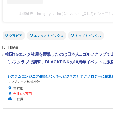
本郷柚巴 hongo yuzuha(@h.yuzuha_0112)がシェア
グラビア
エンタメトピックス
トップトピックス
【注目記事】
>
韓国YGエンタ社屋を襲撃したのは日本人...ゴルフクラブ
>
ゴルフクラブで襲撃、BLACKPINKの10周年イベントに激
システムエンジニア/開発メンバー/ビジネスとテクノロジーに精通
シンプレクス株式会社
東京都
年収600万円～
正社員