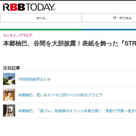
ホーム
IT・デジタル
ホーム
IT・デジタル
エンタメ
グラビア
本郷柚巴、谷間を大胆披露！表紙を飾った『STR
IT・デジタルTOP
SPEED TEST
ネタ
エンタメ
注目記事
ショッピング
エンタメTOP
ライフ
10G光回線導入レポ
韓流・K-POP
ライフTOP
リリース一覧
本郷柚巴、思い出テーマに25ページの特大グラビア
音楽
ペット
プッシュ通知の停止方法
グラビア
その他
本郷柚巴、『週プレ』初表紙のオフショ水着公開！「美肌で可愛い過ぎ
ショッピング