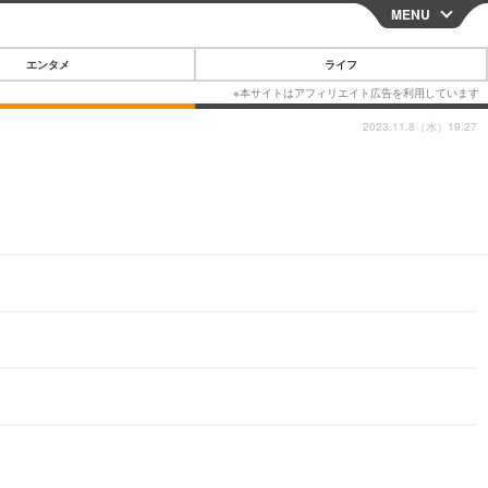
MENU
CLOSE
エンタメ
ライフ
2023.11.8（水）19:27
スマートフォン
ガジェット・ツール
その他
映画・ドラマ
韓国・芸能
グルメ
スポーツ
ショッピング
ブログ
その他