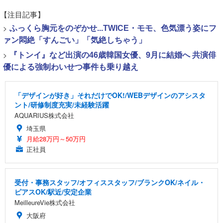
【注目記事】
>
ふっくら胸元をのぞかせ...TWICE・モモ、色気漂う姿にフ
ァン悶絶「すんごい」「気絶しちゃう」
>
『トンイ』など出演の46歳韓国女優、9月に結婚へ 共演俳
優による強制わいせつ事件も乗り越え
「デザインが好き」それだけでOK!/WEBデザインのアシスタ
ント/研修制度充実/未経験活躍
AQUARIUS株式会社
埼玉県
月給28万円～50万円
正社員
受付・事務スタッフ/オフィススタッフ/ブランクOK/ネイル・
ピアスOK/駅近/安定企業
MeilleureVie株式会社
大阪府