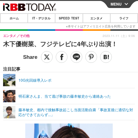
MENU
CLOSE
ホーム
IT・デジタル
SPEED TEST
エンタメ
ライフ
ホーム
IT・デジタル
エンタメ
その他
2023.11.11（土）9:06
木下優樹菜、フジテレビに4年ぶり出演！
IT・デジタルTOP
スマートフォン
SPEED TEST
ネタ
ガジェット・ツール
エンタメ
注目記事
ショッピング
その他
エンタメTOP
映画・ドラマ
ライフ
10G光回線導入レポ
韓流・K-POP
韓国・芸能
ライフTOP
グルメ
リリース一覧
明石家さんま、当て逃げ事故の藤本敏史から連絡あった
音楽
スポーツ
ペット
ショッピング
プッシュ通知の停止方法
グラビア
ブログ
藤本敏史、都内で接触事故起こし当面活動自粛「事故直後に適切な対
その他
応ができておらず...」
ショッピング
その他