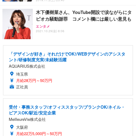
木下優樹菜さん、YouTube開設で涙ながらにタ
ピオカ騒動謝罪 コメント欄には厳しい意見も
エンタメ
2021.10.29(金) 8:06
「デザインが好き」それだけでOK!/WEBデザインのアシスタ
ント/研修制度充実/未経験活躍
AQUARIUS株式会社
埼玉県
月給28万円～50万円
正社員
受付・事務スタッフ/オフィススタッフ/ブランクOK/ネイル・
ピアスOK/駅近/安定企業
MeilleureVie株式会社
大阪府
月給22万5,000円～50万円