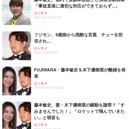
務用 おしゃれ パソコンチェア (ブラック)
「事故直後に適切な対応ができておらず...」
Sezlife オフィスチェア デスクチェア 疲れない テレ
【整備済み品】Dell E2724HS 27インチ 液晶モニタ
Smart Basic(スマートベーシック) 【Amazon.co.jp
エンタメ
ワーク チェア 強化バックレスト 30度ロッキング機
ー フルHD（1920×1080）VA 非光沢 HDMI/DisplayP
限定】 Smart Basic アイリスオーヤマ ペットシーツ
2023.10.12(木) 8:42
能 人間工学 椅子 腰サポート 90度跳ね上げ式アーム
ort/VGA スピーカー内蔵 高さ調整 スイベル VESA対
超厚型 お徳用 ワイド 100枚入 (x 1) (ケース販売)
レスト 3Dヘッドレスト ハンガー付き 高反発クッシ
応 ComfortView ビジネス向け
￥7,680
￥15,800
￥3,670
ョン PCチェア 通気性メッシュ ゲーミング/勉強/事
フジモン、9歳娘から残酷な言葉 チューを拒
務用 おしゃれ パソコンチェア (ホワイト)
否され…
ANDWINT オフィスチェア デスクチェア 肘なし メ
【MiniLED/24.5inch/280Hz/FHD】GRAPHT THE S
アイリスオーヤマ ペットシーツ 超厚型 お徳用 レギ
ッシュ 通気性 ランバーサポート付き 腰サポート ガ
HOOTER Gaming Monitor 24” Essential ゲーミン
エンタメ
ュラー 200枚入【Amazon.co.jp限定】
ス圧無段階昇降 360度回転 キャスター付き コンパク
グモニター QD 24.5インチ 1ms FHD 量子ドット 残
2022.3.3(木) 6:30
ト 幅52×奥行58.5×高さ84～96cm テレワーク 在宅
像低減 (3年保証 | 輝点保証 | 日本メーカー)
￥3,731
￥4,139
￥34,980
勤務 ブラック
FUJIWARA・藤本敏史＆木下優樹菜が離婚を発
表
エンタメ
2019.12.31(火) 23:36
藤本敏史、妻・木下優樹菜の騒動を謝罪？「す
みませんでした！」「ロケットで飛んでいきた
い」と弱音も
エンタメ
2019.11.2(土) 23:40