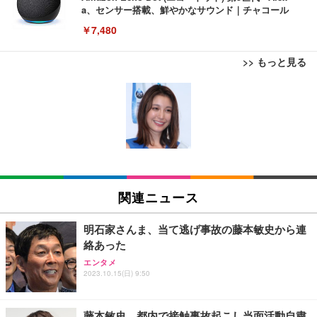
a、センサー搭載、鮮やかなサウンド｜チャコール
￥7,480
>> もっと見る
[EdoErgo] オフィスチェア 椅子 テレワーク 疲れな
EIZO ビジネス向けプレミアムモニター | FlexScan
Amazonベーシック ペットシーツ 薄型 レギュラー 1
い 跳ね上げ式アームレスト コンパクト 約105度ロッ
EV3240X-WT | 31.5型4K UHD・USB Type-C・ホワ
回使い捨て 無香料 ホワイト 300枚
キング pc 事務椅子 360度回転 座面昇降 強化ナイロ
イト
ン樹脂ベース 通気性メッシュ 在宅ワーク H-WY01
￥3,373
￥5,699
￥105,595
(黒網+黒枠+黒足)
EIZO ビジネス向けプレミアムモニター | FlexScan
SIHOO B100 オフィスチェア／デスクチェア メッシ
Amazonベーシック ペットシーツ 厚型 ワイド 42枚
EV2740X-WT | 27.0型4K UHD・USB Type-C・ホワ
ュチェア 人間工学 疲れない ブラック
x2袋(84枚) ホワイト(吸収面:ライトブルー)
関連ニュース
イト
￥27,999
￥3,234
￥109,572
明石家さんま、当て逃げ事故の藤本敏史から連
絡あった
Sezlife オフィスチェア デスクチェア 疲れない テレ
【純正品】27"ゲーミングモニター DualSense 充電
ネオ・ルーライフ ネオ・オムツ L 中型犬用 26枚入
エンタメ
ワーク チェア 強化バックレスト 30度ロッキング機
2023.10.15(日) 9:50
フック付き（CFI-ZDM1J）
り 単品
能 人間工学 椅子 腰サポート 90度跳ね上げ式アーム
レスト 3Dヘッドレスト ハンガー付き 高反発クッシ
￥49,979
￥1,800
￥7,680
ョン PCチェア 通気性メッシュ ゲーミング/勉強/事
藤本敏史、都内で接触事故起こし当面活動自粛