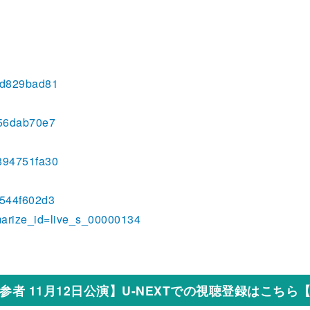
a0d829bad81
056dab70e7
5894751fa30
6544f602d3
mmarize_id=live_s_00000134
参者 11月12日公演】U-NEXTでの視聴登録はこちら【