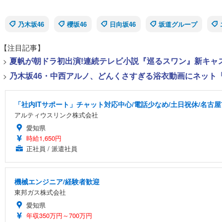
乃木坂46
櫻坂46
日向坂46
坂道グループ
【注目記事】
>
夏帆が朝ドラ初出演!連続テレビ小説『巡るスワン』新キャ
>
乃木坂46・中西アルノ、どんくさすぎる浴衣動画にネット「
「社内ITサポート」チャット対応中心/電話少なめ/土日祝休/名古
アルティウスリンク株式会社
愛知県
時給1,650円
正社員 / 派遣社員
機械エンジニア/経験者歓迎
東邦ガス株式会社
愛知県
年収350万円～700万円