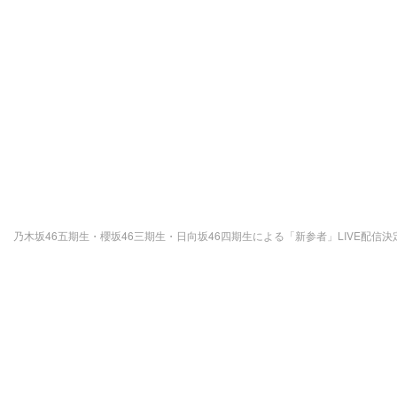
乃木坂46五期生・櫻坂46三期生・日向坂46四期生による「新参者」LIVE配信決