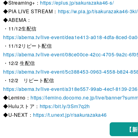
◆Streaming+：
https://eplus.jp/sakurazaka46-s/
◆PIA LIVE STREAM：
https://w.pia.jp/t/sakurazaka46-3ki/
◆ABEMA：
・11/12生配信
https://abema.tv/live-event/dea1e413-a018-4dfa-8ced-0
・11/12リピート配信
https://abema.tv/live-event/08ce00ce-42cc-4705-9a2c-6f
・12/2 生配信
https://abema.tv/live-event/5c388453-0963-4558-b824-8
・12/2 リピート配信
https://abema.tv/live-event/a318e557-99ab-4ecf-8139-23
◆Lemino：
https://lemino.docomo.ne.jp/live/banner?su
◆Huluストア：
https://bit.ly/3Sm7q2h
◆U-NEXT：
https://t.unext.jp/r/sakurazaka46
【新