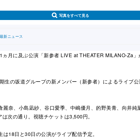
写真をすべて見る
連最新ニュース
に及ぶ公演「新参者 LIVE at THEATER MILAN
四期生の坂道グループの新メンバー（新参者）によるライブ公
麗奈、小島凪紗、谷口愛季、中嶋優月、的野美青、向井純葉、
は次の通り。視聴チケットは3,500円。
生は18日と30日の公演がライブ配信予定。