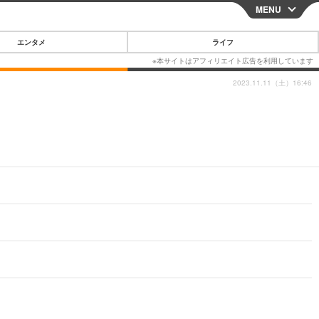
MENU
CLOSE
エンタメ
ライフ
2023.11.11（土）16:46
スマートフォン
ガジェット・ツール
その他
映画・ドラマ
韓国・芸能
グルメ
スポーツ
ショッピング
ブログ
その他