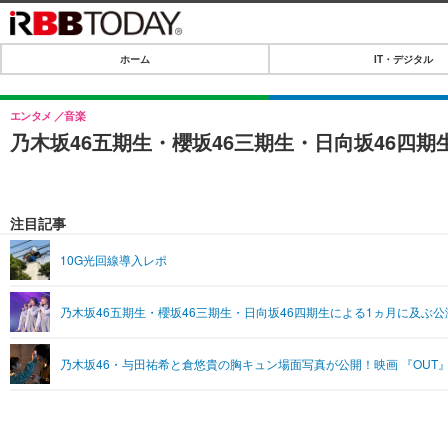
ホーム
IT・デジタル
ホーム
IT・デジタル
エンタメ
音楽
乃木坂46五期生・櫻坂46三期生・日向坂46四期
IT・デジタルTOP
SPEED TEST
ネタ
エンタメ
注目記事
ショッピング
エンタメTOP
ライフ
10G光回線導入レポ
韓流・K-POP
ライフTOP
リリース一覧
乃木坂46五期生・櫻坂46三期生・日向坂46四期生による1ヵ月に及ぶ
音楽
ペット
プッシュ通知の停止方法
グラビア
その他
乃木坂46・与田祐希と倉悠貴の胸キュン場面写真が公開！映画 『OUT
ショッピング