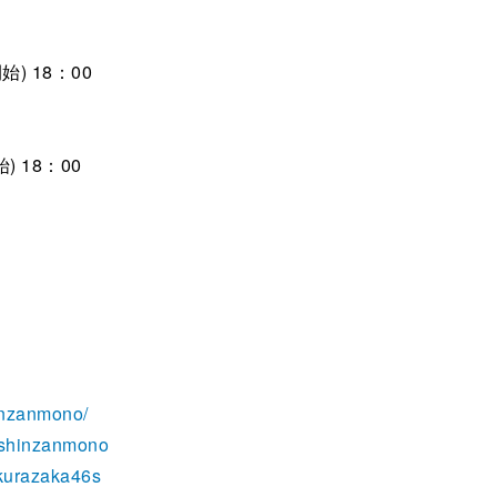
始) 18：00
) 18：00
inzanmono/
6_shinzanmono
sakurazaka46s