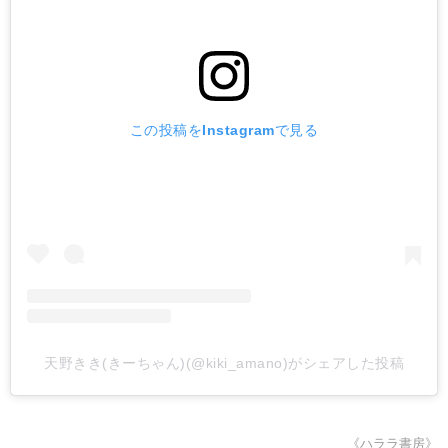
この投稿をInstagramで見る
天野きき(きーちゃん)(@kiki_amano)がシェアした投稿
《ハララ書房》