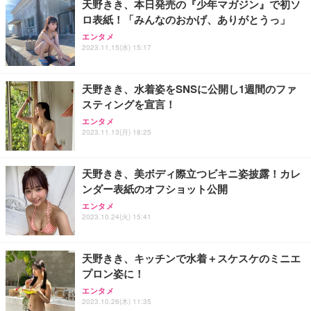
天野きき、本日発売の『少年マガジン』で初ソ
ロ表紙！「みんなのおかげ、ありがとうっ」
Sezlife オフィスチェア デスクチェア 疲れない テレ
【純正品】27"ゲーミングモニター DualSense 充電
ネオ・ルーライフ ネオ・オムツ L 中型犬用 26枚入
エンタメ
ワーク チェア 強化バックレスト 30度ロッキング機
フック付き（CFI-ZDM1J）
り 単品
2023.11.15(水) 15:17
能 人間工学 椅子 腰サポート 90度跳ね上げ式アーム
レスト 3Dヘッドレスト ハンガー付き 高反発クッシ
￥49,979
￥1,800
￥7,680
ョン PCチェア 通気性メッシュ ゲーミング/勉強/事
天野きき、水着姿をSNSに公開し1週間のファ
務用 おしゃれ パソコンチェア (ブラック)
スティングを宣言！
Sezlife オフィスチェア デスクチェア 疲れない テレ
【整備済み品】Dell E2724HS 27インチ 液晶モニタ
Smart Basic(スマートベーシック) 【Amazon.co.jp
エンタメ
ワーク チェア 強化バックレスト 30度ロッキング機
ー フルHD（1920×1080）VA 非光沢 HDMI/DisplayP
限定】 Smart Basic アイリスオーヤマ ペットシーツ
2023.11.13(月) 18:25
能 人間工学 椅子 腰サポート 90度跳ね上げ式アーム
ort/VGA スピーカー内蔵 高さ調整 スイベル VESA対
超厚型 お徳用 ワイド 100枚入 (x 1) (ケース販売)
レスト 3Dヘッドレスト ハンガー付き 高反発クッシ
応 ComfortView ビジネス向け
￥7,680
￥15,800
￥3,670
ョン PCチェア 通気性メッシュ ゲーミング/勉強/事
天野きき、美ボディ際立つビキニ姿披露！カレ
務用 おしゃれ パソコンチェア (ホワイト)
ンダー表紙のオフショット公開
ANDWINT オフィスチェア デスクチェア 肘なし メ
【MiniLED/24.5inch/280Hz/FHD】GRAPHT THE S
アイリスオーヤマ ペットシーツ 超厚型 お徳用 レギ
ッシュ 通気性 ランバーサポート付き 腰サポート ガ
HOOTER Gaming Monitor 24” Essential ゲーミン
エンタメ
ュラー 200枚入【Amazon.co.jp限定】
ス圧無段階昇降 360度回転 キャスター付き コンパク
グモニター QD 24.5インチ 1ms FHD 量子ドット 残
2023.10.24(火) 15:41
ト 幅52×奥行58.5×高さ84～96cm テレワーク 在宅
像低減 (3年保証 | 輝点保証 | 日本メーカー)
￥3,731
￥4,139
￥34,980
勤務 ブラック
天野きき、キッチンで水着＋スケスケのミニエ
プロン姿に！
エンタメ
2023.10.26(木) 11:35