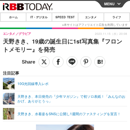
MENU
CLOSE
ホーム
IT・デジタル
SPEED TEST
エンタメ
ライフ
ホーム
IT・デジタル
エンタメ
グラビア
2023.11.15（水）20:08
天野きき、19歳の誕生日に1st写真集『フロン
IT・デジタルTOP
スマートフォン
SPEED TEST
トメモリー』を発売
ネタ
ガジェット・ツール
エンタメ
ショッピング
その他
エンタメTOP
映画・ドラマ
ライフ
注目記事
韓流・K-POP
韓国・芸能
ライフTOP
グルメ
リリース一覧
10G光回線導入レポ
音楽
スポーツ
ペット
ショッピング
プッシュ通知の停止方法
天野きき、本日発売の『少年マガジン』で初ソロ表紙！「みんなのお
かげ、ありがとうっ」
グラビア
ブログ
その他
ショッピング
その他
天野きき、水着姿をSNSに公開し1週間のファスティングを宣言！