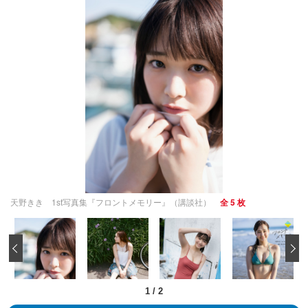
天野きき 1st写真集『フロントメモリー』（講談社）
全 5 枚
‹
1
/
2