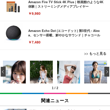
Amazon Fire TV Stick 4K Plus | 映画館のような4K
体験 | ストリーミングメディアプレイヤー
￥9,980
Amazon Echo Dot (エコードット) 第5世代 - Alex
a、センサー搭載、鮮やかなサウンド｜チャコール
￥7,480
>> もっと見る
[EdoErgo] オフィスチェア 椅子 テレワーク 疲れな
EIZO ビジネス向けプレミアムモニター | FlexScan
Amazonベーシック ペットシーツ 薄型 レギュラー 1
い 跳ね上げ式アームレスト コンパクト 約105度ロッ
EV3240X-WT | 31.5型4K UHD・USB Type-C・ホワ
‹
回使い捨て 無香料 ホワイト 300枚
キング pc 事務椅子 360度回転 座面昇降 強化ナイロ
イト
ン樹脂ベース 通気性メッシュ 在宅ワーク H-WY01
￥3,373
￥5,699
￥105,595
(黒網+黒枠+黒足)
1
/
2
EIZO ビジネス向けプレミアムモニター | FlexScan
SIHOO B100 オフィスチェア／デスクチェア メッシ
Amazonベーシック ペットシーツ 厚型 ワイド 42枚
EV2740X-WT | 27.0型4K UHD・USB Type-C・ホワ
ュチェア 人間工学 疲れない ブラック
x2袋(84枚) ホワイト(吸収面:ライトブルー)
関連ニュース
イト
￥27,999
￥3,234
￥109,572