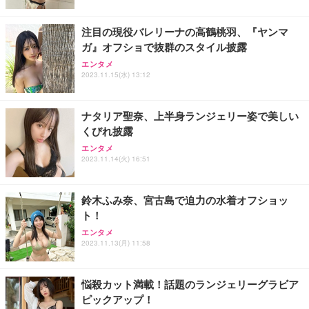
注目の現役バレリーナの高鶴桃羽、『ヤンマ
ガ』オフショで抜群のスタイル披露
エンタメ
2023.11.15(水) 13:12
ナタリア聖奈、上半身ランジェリー姿で美しい
くびれ披露
エンタメ
2023.11.14(火) 16:51
鈴木ふみ奈、宮古島で迫力の水着オフショッ
ト！
エンタメ
2023.11.13(月) 11:58
悩殺カット満載！話題のランジェリーグラビア
ピックアップ！