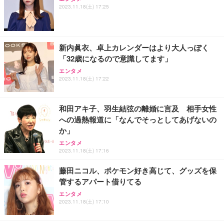
2023.11.18(土) 17:25
新内眞衣、卓上カレンダーはより大人っぽく
「32歳になるので意識してます」
エンタメ
2023.11.18(土) 17:22
和田アキ子、羽生結弦の離婚に言及 相手女性
への過熱報道に「なんでそっとしてあげないの
か」
エンタメ
2023.11.18(土) 17:16
藤田ニコル、ポケモン好き高じて、グッズを保
管するアパート借りてる
エンタメ
2023.11.18(土) 17:10