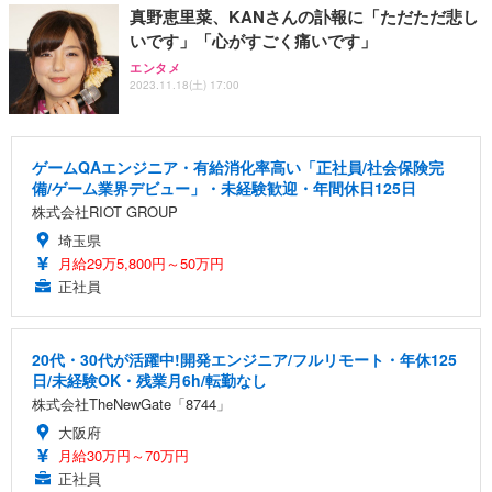
真野恵里菜、KANさんの訃報に「ただただ悲し
いです」「心がすごく痛いです」
エンタメ
2023.11.18(土) 17:00
ゲームQAエンジニア・有給消化率高い「正社員/社会保険完
備/ゲーム業界デビュー」・未経験歓迎・年間休日125日
株式会社RIOT GROUP
埼玉県
月給29万5,800円～50万円
正社員
20代・30代が活躍中!開発エンジニア/フルリモート・年休125
日/未経験OK・残業月6h/転勤なし
株式会社TheNewGate「8744」
大阪府
月給30万円～70万円
正社員