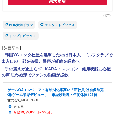
楽天市場
《KT》
NHK大河ドラマ
エンタメトピックス
トップトピックス
【注目記事】
>
韓国YGエンタ社屋を襲撃したのは日本人...ゴルフクラブで
出入口の一部を破損、警察が経緯を調査へ
>
手の震えが止まらず...KARA・スンヨン、健康状態に心配
の声 思わぬ形でファンの動画が拡散
ゲームQAエンジニア・有給消化率高い「正社員/社会保険完
備/ゲーム業界デビュー」・未経験歓迎・年間休日125日
株式会社RIOT GROUP
埼玉県
月給29万5,800円～50万円