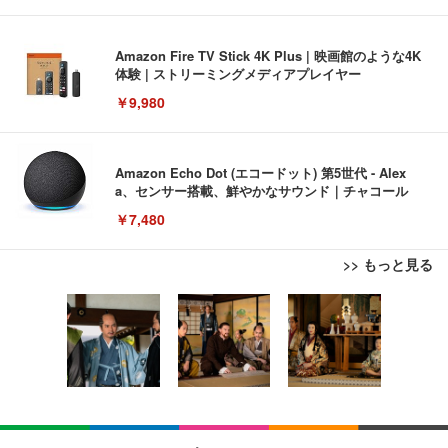
Amazon Fire TV Stick 4K Plus | 映画館のような4K
体験 | ストリーミングメディアプレイヤー
￥9,980
Amazon Echo Dot (エコードット) 第5世代 - Alex
a、センサー搭載、鮮やかなサウンド｜チャコール
￥7,480
>> もっと見る
[EdoErgo] オフィスチェア 椅子 テレワーク 疲れな
EIZO ビジネス向けプレミアムモニター | FlexScan
Amazonベーシック ペットシーツ 薄型 レギュラー 1
い 跳ね上げ式アームレスト コンパクト 約105度ロッ
EV3240X-WT | 31.5型4K UHD・USB Type-C・ホワ
回使い捨て 無香料 ホワイト 300枚
キング pc 事務椅子 360度回転 座面昇降 強化ナイロ
イト
ン樹脂ベース 通気性メッシュ 在宅ワーク H-WY01
￥3,373
￥5,699
￥105,595
(黒網+黒枠+黒足)
EIZO ビジネス向けプレミアムモニター | FlexScan
SIHOO B100 オフィスチェア／デスクチェア メッシ
Amazonベーシック ペットシーツ 厚型 ワイド 42枚
EV2740X-WT | 27.0型4K UHD・USB Type-C・ホワ