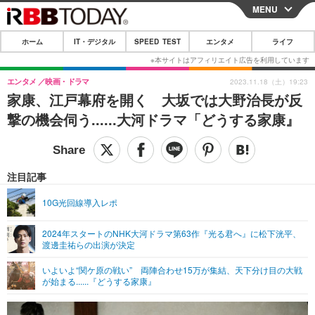
MENU
CLOSE
ホーム
IT・デジタル
SPEED TEST
エンタメ
ライフ
ホーム
IT・デジタル
エンタメ
映画・ドラマ
2023.11.18（土）19:23
家康、江戸幕府を開く 大坂では大野治長が反
IT・デジタルTOP
スマートフォン
SPEED TEST
撃の機会伺う......大河ドラマ「どうする家康』
ネタ
ガジェット・ツール
エンタメ
ショッピング
その他
エンタメTOP
映画・ドラマ
ライフ
注目記事
韓流・K-POP
韓国・芸能
ライフTOP
グルメ
リリース一覧
10G光回線導入レポ
音楽
スポーツ
ペット
ショッピング
プッシュ通知の停止方法
2024年スタートのNHK大河ドラマ第63作『光る君へ』に松下洸平、
渡邊圭祐らの出演が決定
グラビア
ブログ
その他
いよいよ“関ケ原の戦い” 両陣合わせ15万が集結、天下分け目の大戦
ショッピング
その他
が始まる......『どうする家康』