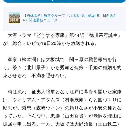
【Pick UP】坂道グループ（乃木坂46、櫻坂46、日向坂4
6）関連最新ニュース
大河ドラマ『どうする家康』第44話「徳川幕府誕生」
が、総合テレビで19日20時から放送される。
家康（松本潤）は大坂城で、関ヶ原の戦勝報告を行
う。茶々（北川景子）から秀頼と孫娘・千姫の婚姻を約
束させられ、不満を隠せない。
時は流れ、征夷大将軍となり江戸に幕府を開いた家康
は、ウィリアム・アダムス（村雨辰剛）らと国づくりに
励むが、秀忠（森崎ウィン）の頼りなさが不安の種とな
っていた。そんな中、忠勝（山田裕貴）が老齢を理由に
隠居を申し出る。一方、大坂では大野治長（玉山鉄二）