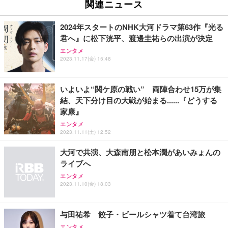
ュチェア 人間工学 疲れない ブラック
x2袋(84枚) ホワイト(吸収面:ライトブルー)
関連ニュース
イト
￥27,999
￥3,234
￥109,572
2024年スタートのNHK大河ドラマ第63作『光る
君へ』に松下洸平、渡邊圭祐らの出演が決定
Sezlife オフィスチェア デスクチェア 疲れない テレ
【純正品】27"ゲーミングモニター DualSense 充電
ネオ・ルーライフ ネオ・オムツ L 中型犬用 26枚入
エンタメ
ワーク チェア 強化バックレスト 30度ロッキング機
2023.11.17(金) 15:48
フック付き（CFI-ZDM1J）
り 単品
能 人間工学 椅子 腰サポート 90度跳ね上げ式アーム
レスト 3Dヘッドレスト ハンガー付き 高反発クッシ
￥49,979
￥1,800
￥7,680
ョン PCチェア 通気性メッシュ ゲーミング/勉強/事
いよいよ“関ケ原の戦い” 両陣合わせ15万が集
務用 おしゃれ パソコンチェア (ブラック)
結、天下分け目の大戦が始まる......『どうする
Sezlife オフィスチェア デスクチェア 疲れない テレ
【整備済み品】Dell E2724HS 27インチ 液晶モニタ
Smart Basic(スマートベーシック) 【Amazon.co.jp
家康』
ワーク チェア 強化バックレスト 30度ロッキング機
ー フルHD（1920×1080）VA 非光沢 HDMI/DisplayP
限定】 Smart Basic アイリスオーヤマ ペットシーツ
能 人間工学 椅子 腰サポート 90度跳ね上げ式アーム
ort/VGA スピーカー内蔵 高さ調整 スイベル VESA対
超厚型 お徳用 ワイド 100枚入 (x 1) (ケース販売)
エンタメ
2023.11.11(土) 12:52
レスト 3Dヘッドレスト ハンガー付き 高反発クッシ
応 ComfortView ビジネス向け
￥7,680
￥15,800
￥3,670
ョン PCチェア 通気性メッシュ ゲーミング/勉強/事
大河で共演、大森南朋と松本潤があいみょんの
務用 おしゃれ パソコンチェア (ホワイト)
ライブへ
ANDWINT オフィスチェア デスクチェア 肘なし メ
【MiniLED/24.5inch/280Hz/FHD】GRAPHT THE S
アイリスオーヤマ ペットシーツ 超厚型 お徳用 レギ
ッシュ 通気性 ランバーサポート付き 腰サポート ガ
HOOTER Gaming Monitor 24” Essential ゲーミン
エンタメ
ュラー 200枚入【Amazon.co.jp限定】
ス圧無段階昇降 360度回転 キャスター付き コンパク
グモニター QD 24.5インチ 1ms FHD 量子ドット 残
2023.11.10(金) 18:03
ト 幅52×奥行58.5×高さ84～96cm テレワーク 在宅
像低減 (3年保証 | 輝点保証 | 日本メーカー)
￥3,731
￥4,139
￥34,980
勤務 ブラック
与田祐希 餃子・ビールシャツ着て台湾旅
エンタメ