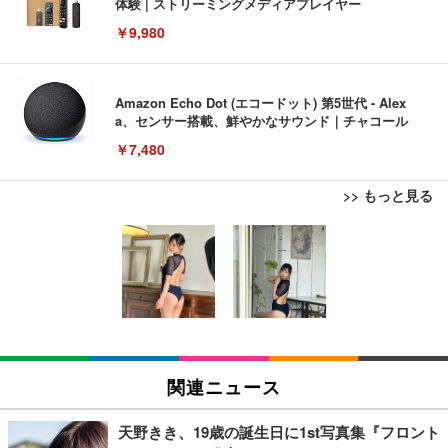
体験 | ストリーミングメディアプレイヤー
￥9,980
Amazon Echo Dot (エコードット) 第5世代 - Alex
a、センサー搭載、鮮やかなサウンド｜チャコール
￥7,480
>> もっと見る
[EdoErgo] オフィスチェア 椅子 テレワーク 疲れな
EIZO ビジネス向けプレミアムモニター | FlexScan
Amazonベーシック ペットシーツ 薄型 レギュラー 1
い 跳ね上げ式アームレスト コンパクト 約105度ロッ
EV3240X-WT | 31.5型4K UHD・USB Type-C・ホワ
回使い捨て 無香料 ホワイト 300枚
キング pc 事務椅子 360度回転 座面昇降 強化ナイロ
イト
ン樹脂ベース 通気性メッシュ 在宅ワーク H-WY01
￥3,373
￥5,699
￥105,595
(黒網+黒枠+黒足)
EIZO ビジネス向けプレミアムモニター | FlexScan
SIHOO B100 オフィスチェア／デスクチェア メッシ
Amazonベーシック ペットシーツ 厚型 ワイド 42枚
EV2740X-WT | 27.0型4K UHD・USB Type-C・ホワ
ュチェア 人間工学 疲れない ブラック
x2袋(84枚) ホワイト(吸収面:ライトブルー)
関連ニュース
イト
￥27,999
￥3,234
￥109,572
天野きき、19歳の誕生日に1st写真集『フロント