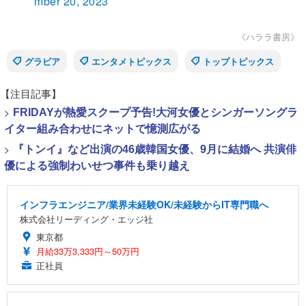
mber 20, 2023
《ハララ書房》
グラビア
エンタメトピックス
トップトピックス
【注目記事】
>
FRIDAYが熱愛スクープ予告!大河女優とシンガーソングラ
イター組み合わせにネットで憶測広がる
>
『トンイ』など出演の46歳韓国女優、9月に結婚へ 共演俳
優による強制わいせつ事件も乗り越え
インフラエンジニア/業界未経験OK/未経験からIT専門職へ
株式会社リーディング・エッジ社
東京都
月給33万3,333円～50万円
正社員