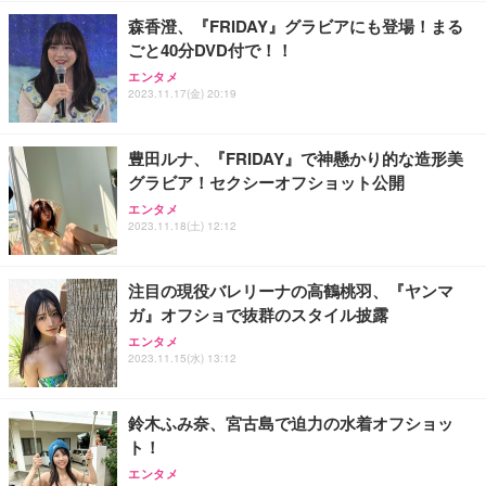
森香澄、『FRIDAY』グラビアにも登場！まる
ごと40分DVD付で！！
エンタメ
2023.11.17(金) 20:19
豊田ルナ、『FRIDAY』で神懸かり的な造形美
グラビア！セクシーオフショット公開
エンタメ
2023.11.18(土) 12:12
注目の現役バレリーナの高鶴桃羽、『ヤンマ
ガ』オフショで抜群のスタイル披露
エンタメ
2023.11.15(水) 13:12
鈴木ふみ奈、宮古島で迫力の水着オフショッ
ト！
エンタメ