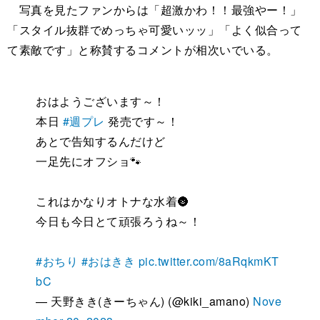
写真を見たファンからは「超激かわ！！最強やー！」
「スタイル抜群でめっちゃ可愛いッッ」「よく似合って
て素敵です」と称賛するコメントが相次いでいる。
おはようございます～！
本日
#週プレ
発売です～！
あとで告知するんだけど
一足先にオフショ🐾
これはかなりオトナな水着🌚
今日も今日とて頑張ろうね～！
#おちり
#おはきき
pic.twitter.com/8aRqkmKT
bC
— 天野きき(きーちゃん) (@kiki_amano)
Nove