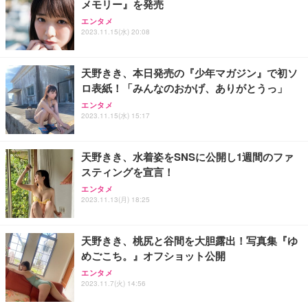
メモリー』を発売
Sezlife オフィスチェア デスクチェア 疲れない テレ
【純正品】27"ゲーミングモニター DualSense 充電
ネオ・ルーライフ ネオ・オムツ L 中型犬用 26枚入
エンタメ
ワーク チェア 強化バックレスト 30度ロッキング機
フック付き（CFI-ZDM1J）
り 単品
2023.11.15(水) 20:08
能 人間工学 椅子 腰サポート 90度跳ね上げ式アーム
レスト 3Dヘッドレスト ハンガー付き 高反発クッシ
￥49,979
￥1,800
￥7,680
ョン PCチェア 通気性メッシュ ゲーミング/勉強/事
天野きき、本日発売の『少年マガジン』で初ソ
務用 おしゃれ パソコンチェア (ブラック)
ロ表紙！「みんなのおかげ、ありがとうっ」
Sezlife オフィスチェア デスクチェア 疲れない テレ
【整備済み品】Dell E2724HS 27インチ 液晶モニタ
Smart Basic(スマートベーシック) 【Amazon.co.jp
エンタメ
ワーク チェア 強化バックレスト 30度ロッキング機
ー フルHD（1920×1080）VA 非光沢 HDMI/DisplayP
限定】 Smart Basic アイリスオーヤマ ペットシーツ
2023.11.15(水) 15:17
能 人間工学 椅子 腰サポート 90度跳ね上げ式アーム
ort/VGA スピーカー内蔵 高さ調整 スイベル VESA対
超厚型 お徳用 ワイド 100枚入 (x 1) (ケース販売)
レスト 3Dヘッドレスト ハンガー付き 高反発クッシ
応 ComfortView ビジネス向け
￥7,680
￥15,800
￥3,670
ョン PCチェア 通気性メッシュ ゲーミング/勉強/事
天野きき、水着姿をSNSに公開し1週間のファ
務用 おしゃれ パソコンチェア (ホワイト)
スティングを宣言！
ANDWINT オフィスチェア デスクチェア 肘なし メ
【MiniLED/24.5inch/280Hz/FHD】GRAPHT THE S
アイリスオーヤマ ペットシーツ 超厚型 お徳用 レギ
ッシュ 通気性 ランバーサポート付き 腰サポート ガ
HOOTER Gaming Monitor 24” Essential ゲーミン
エンタメ
ュラー 200枚入【Amazon.co.jp限定】
ス圧無段階昇降 360度回転 キャスター付き コンパク
グモニター QD 24.5インチ 1ms FHD 量子ドット 残
2023.11.13(月) 18:25
ト 幅52×奥行58.5×高さ84～96cm テレワーク 在宅
像低減 (3年保証 | 輝点保証 | 日本メーカー)
￥3,731
￥4,139
￥34,980
勤務 ブラック
天野きき、桃尻と谷間を大胆露出！写真集『ゆ
めごこち。』オフショット公開
エンタメ
2023.11.7(火) 14:56