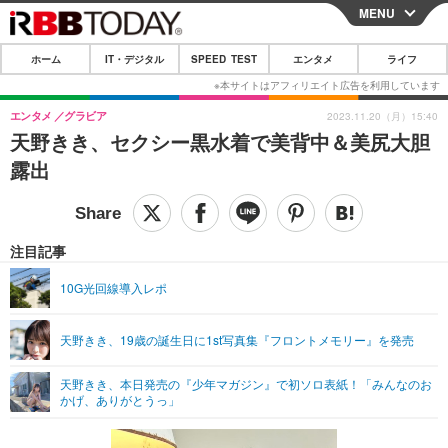
MENU
CLOSE
ホーム
IT・デジタル
SPEED TEST
エンタメ
ライフ
ホーム
IT・デジタル
エンタメ
グラビア
2023.11.20（月）15:40
天野きき、セクシー黒水着で美背中＆美尻大胆
IT・デジタルTOP
スマートフォン
SPEED TEST
露出
ネタ
ガジェット・ツール
エンタメ
ショッピング
その他
エンタメTOP
映画・ドラマ
ライフ
注目記事
韓流・K-POP
韓国・芸能
ライフTOP
グルメ
リリース一覧
10G光回線導入レポ
音楽
スポーツ
ペット
ショッピング
プッシュ通知の停止方法
天野きき、19歳の誕生日に1st写真集『フロントメモリー』を発売
グラビア
ブログ
その他
天野きき、本日発売の『少年マガジン』で初ソロ表紙！「みんなのお
ショッピング
その他
かげ、ありがとうっ」