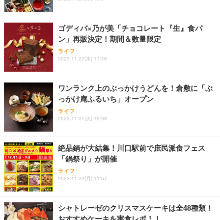
能 人間工学 椅子 腰サポート 90度跳ね上げ式アーム
ort/VGA スピーカー内蔵 高さ調整 スイベル VESA対
超厚型 お徳用 ワイド 100枚入 (x 1) (ケース販売)
レスト 3Dヘッドレスト ハンガー付き 高反発クッシ
応 ComfortView ビジネス向け
￥7,680
￥15,800
￥3,670
ョン PCチェア 通気性メッシュ ゲーミング/勉強/事
ゴディバ×乃が美「チョコレート『生』食パ
務用 おしゃれ パソコンチェア (ホワイト)
ン」再販決定！期間＆数量限定
ANDWINT オフィスチェア デスクチェア 肘なし メ
【MiniLED/24.5inch/280Hz/FHD】GRAPHT THE S
アイリスオーヤマ ペットシーツ 超厚型 お徳用 レギ
ッシュ 通気性 ランバーサポート付き 腰サポート ガ
HOOTER Gaming Monitor 24” Essential ゲーミン
ライフ
ュラー 200枚入【Amazon.co.jp限定】
ス圧無段階昇降 360度回転 キャスター付き コンパク
グモニター QD 24.5インチ 1ms FHD 量子ドット 残
2023.11.22(水) 11:46
ト 幅52×奥行58.5×高さ84～96cm テレワーク 在宅
像低減 (3年保証 | 輝点保証 | 日本メーカー)
￥3,731
￥4,139
￥34,980
勤務 ブラック
ワンランク上のぶっかけうどんを！倉敷に「ぶ
っかけ庵ふるいち」オープン
ライフ
2023.11.21(火) 15:08
絶品鍋が大結集！川口駅前で庶民派食フェス
「鍋祭り」が開催
ライフ
2023.11.20(月) 11:57
シャトレーゼのクリスマスケーキは全48種類！
おすすめケーキを実食レポ！！