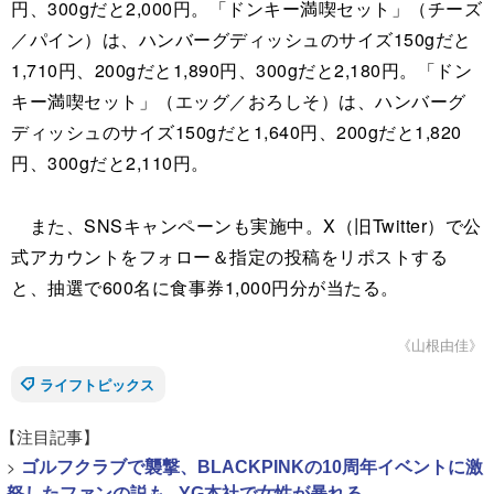
円、300gだと2,000円。「ドンキー満喫セット」（チーズ
／パイン）は、ハンバーグディッシュのサイズ150gだと
1,710円、200gだと1,890円、300gだと2,180円。「ドン
キー満喫セット」（エッグ／おろしそ）は、ハンバーグ
ディッシュのサイズ150gだと1,640円、200gだと1,820
円、300gだと2,110円。
また、SNSキャンペーンも実施中。X（旧Twitter）で公
式アカウントをフォロー＆指定の投稿をリポストする
と、抽選で600名に食事券1,000円分が当たる。
《山根由佳》
ライフトピックス
【注目記事】
>
ゴルフクラブで襲撃、BLACKPINKの10周年イベントに激
怒したファンの説も...YG本社で女性が暴れる