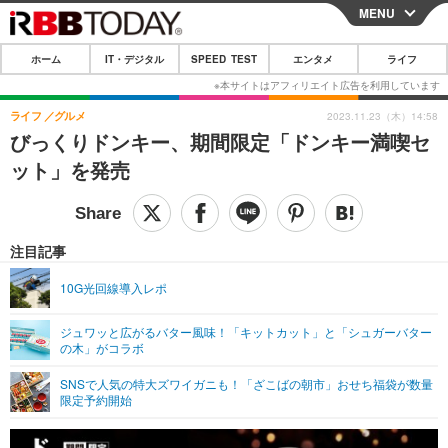
MENU
CLOSE
ホーム
IT・デジタル
SPEED TEST
エンタメ
ライフ
ホーム
IT・デジタル
ライフ
グルメ
2023.11.23（木）14:58
びっくりドンキー、期間限定「ドンキー満喫セ
IT・デジタルTOP
スマートフォン
SPEED TEST
ット」を発売
ネタ
ガジェット・ツール
エンタメ
ショッピング
その他
エンタメTOP
映画・ドラマ
ライフ
注目記事
韓流・K-POP
韓国・芸能
ライフTOP
グルメ
リリース一覧
10G光回線導入レポ
音楽
スポーツ
ペット
ショッピング
プッシュ通知の停止方法
ジュワッと広がるバター風味！「キットカット」と「シュガーバター
の木」がコラボ
グラビア
ブログ
その他
SNSで人気の特大ズワイガニも！「ざこばの朝市」おせち福袋が数量
ショッピング
その他
限定予約開始