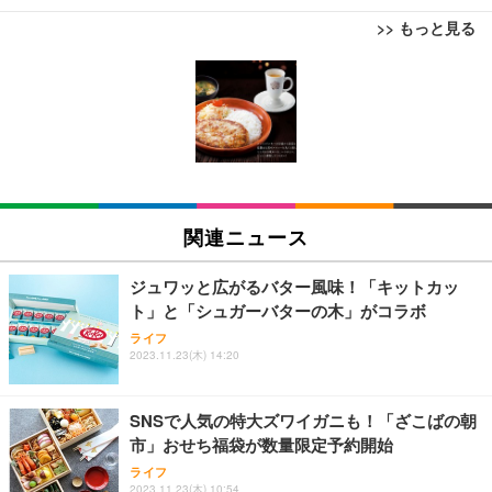
>> もっと見る
[EdoErgo] オフィスチェア 椅子 テレワーク 疲れな
EIZO ビジネス向けプレミアムモニター | FlexScan
Amazonベーシック ペットシーツ 薄型 レギュラー 1
い 跳ね上げ式アームレスト コンパクト 約105度ロッ
EV3240X-WT | 31.5型4K UHD・USB Type-C・ホワ
回使い捨て 無香料 ホワイト 300枚
キング pc 事務椅子 360度回転 座面昇降 強化ナイロ
イト
ン樹脂ベース 通気性メッシュ 在宅ワーク H-WY01
￥3,373
￥5,699
￥105,595
(黒網+黒枠+黒足)
EIZO ビジネス向けプレミアムモニター | FlexScan
SIHOO B100 オフィスチェア／デスクチェア メッシ
Amazonベーシック ペットシーツ 厚型 ワイド 42枚
EV2740X-WT | 27.0型4K UHD・USB Type-C・ホワ
ュチェア 人間工学 疲れない ブラック
x2袋(84枚) ホワイト(吸収面:ライトブルー)
関連ニュース
イト
￥27,999
￥3,234
￥109,572
ジュワッと広がるバター風味！「キットカッ
ト」と「シュガーバターの木」がコラボ
Sezlife オフィスチェア デスクチェア 疲れない テレ
【純正品】27"ゲーミングモニター DualSense 充電
ネオ・ルーライフ ネオ・オムツ L 中型犬用 26枚入
ライフ
ワーク チェア 強化バックレスト 30度ロッキング機
2023.11.23(木) 14:20
フック付き（CFI-ZDM1J）
り 単品
能 人間工学 椅子 腰サポート 90度跳ね上げ式アーム
レスト 3Dヘッドレスト ハンガー付き 高反発クッシ
￥49,979
￥1,800
￥7,680
ョン PCチェア 通気性メッシュ ゲーミング/勉強/事
SNSで人気の特大ズワイガニも！「ざこばの朝
務用 おしゃれ パソコンチェア (ブラック)
市」おせち福袋が数量限定予約開始
Sezlife オフィスチェア デスクチェア 疲れない テレ
【整備済み品】Dell E2724HS 27インチ 液晶モニタ
Smart Basic(スマートベーシック) 【Amazon.co.jp
ライフ
ワーク チェア 強化バックレスト 30度ロッキング機
ー フルHD（1920×1080）VA 非光沢 HDMI/DisplayP
限定】 Smart Basic アイリスオーヤマ ペットシーツ
2023.11.23(木) 10:54