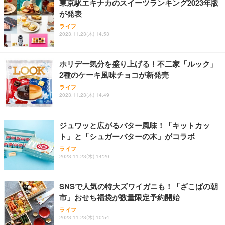
東京駅エキナカのスイーツランキング2023年版
務用 おしゃれ パソコンチェア (ホワイト)
が発表
ANDWINT オフィスチェア デスクチェア 肘なし メ
【MiniLED/24.5inch/280Hz/FHD】GRAPHT THE S
アイリスオーヤマ ペットシーツ 超厚型 お徳用 レギ
ッシュ 通気性 ランバーサポート付き 腰サポート ガ
HOOTER Gaming Monitor 24” Essential ゲーミン
ライフ
ュラー 200枚入【Amazon.co.jp限定】
ス圧無段階昇降 360度回転 キャスター付き コンパク
グモニター QD 24.5インチ 1ms FHD 量子ドット 残
2023.11.23(木) 14:53
ト 幅52×奥行58.5×高さ84～96cm テレワーク 在宅
像低減 (3年保証 | 輝点保証 | 日本メーカー)
￥3,731
￥4,139
￥34,980
勤務 ブラック
ホリデー気分を盛り上げる！不二家「ルック」
2種のケーキ風味チョコが新発売
ライフ
2023.11.23(木) 14:49
ジュワッと広がるバター風味！「キットカッ
ト」と「シュガーバターの木」がコラボ
ライフ
2023.11.23(木) 14:20
SNSで人気の特大ズワイガニも！「ざこばの朝
市」おせち福袋が数量限定予約開始
ライフ
2023.11.23(木) 10:54