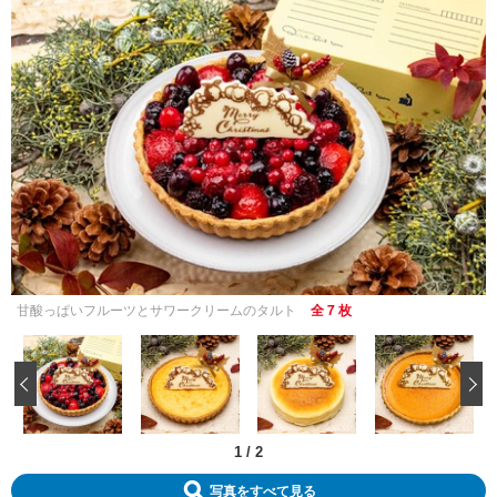
甘酸っぱいフルーツとサワークリームのタルト
全 7 枚
‹
1
/
2
写真をすべて見る