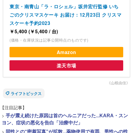
東京・南青山「ラ・ロシェル」坂井宏行監修 いち
ごのクリスマスケーキ お届け：12月23日 クリスマ
スケーキ予約2023
￥5,400 (￥5,400 / 台)
(価格・在庫状況は記事公開時点のものです)
Amazon
楽天市場
《山根由佳》
ライフトピックス
【注目記事】
>
手が震え続けた原因は首のヘルニアだった...KARA・スン
ヨン、症状の悪化を告白「治療中だ」
>
同性との“密着写真”が拡散...薬物使用で有罪、男性への性