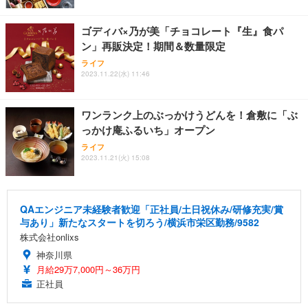
ゴディバ×乃が美「チョコレート『生』食パ
ン」再販決定！期間＆数量限定
ライフ
2023.11.22(水) 11:46
ワンランク上のぶっかけうどんを！倉敷に「ぶ
っかけ庵ふるいち」オープン
ライフ
2023.11.21(火) 15:08
QAエンジニア未経験者歓迎「正社員/土日祝休み/研修充実/賞
与あり」新たなスタートを切ろう/横浜市栄区勤務/9582
株式会社onlixs
神奈川県
月給29万7,000円～36万円
正社員