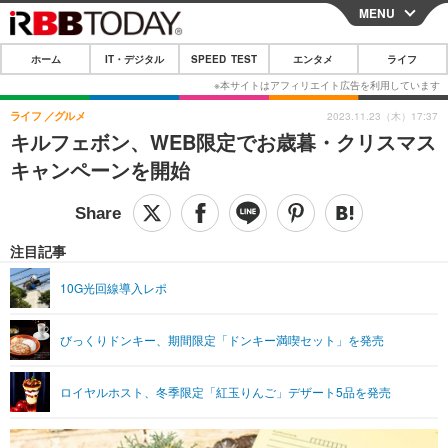
MENU
CLOSE
ホーム
IT・デジタル
SPEED TEST
エンタメ
ライフ
ホーム
IT・デジタル
ライフ
グルメ
2023.11.23（木）17:37
キルフェボン、WEB限定でお歳暮・クリスマス
IT・デジタルTOP
スマートフォン
SPEED TEST
キャンペーンを開始
ネタ
ガジェット・ツール
エンタメ
ショッピング
その他
エンタメTOP
映画・ドラマ
ライフ
注目記事
韓流・K-POP
韓国・芸能
ライフTOP
グルメ
リリース一覧
10G光回線導入レポ
音楽
スポーツ
ペット
ショッピング
プッシュ通知の停止方法
びっくりドンキー、期間限定「ドンキー満喫セット」を発売
グラビア
ブログ
その他
ショッピング
その他
ロイヤルホスト、冬季限定「紅玉りんご」デザート5品を発売