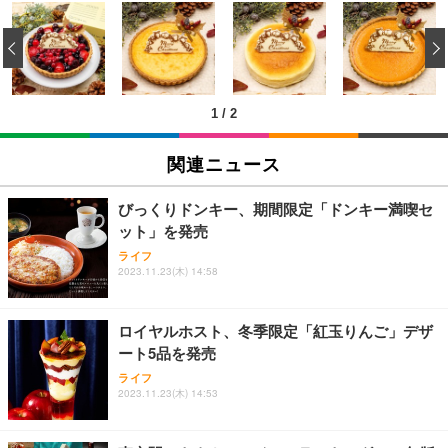
[EdoErgo] オフィスチェア 椅子 テレワーク 疲れな
EIZO ビジネス向けプレミアムモニター | FlexScan
Amazonベーシック ペットシーツ 薄型 レギュラー 1
い 跳ね上げ式アームレスト コンパクト 約105度ロッ
EV3240X-WT | 31.5型4K UHD・USB Type-C・ホワ
‹
回使い捨て 無香料 ホワイト 300枚
キング pc 事務椅子 360度回転 座面昇降 強化ナイロ
イト
ン樹脂ベース 通気性メッシュ 在宅ワーク H-WY01
￥3,373
￥5,699
￥105,595
(黒網+黒枠+黒足)
1
/
2
EIZO ビジネス向けプレミアムモニター | FlexScan
SIHOO B100 オフィスチェア／デスクチェア メッシ
Amazonベーシック ペットシーツ 厚型 ワイド 42枚
EV2740X-WT | 27.0型4K UHD・USB Type-C・ホワ
ュチェア 人間工学 疲れない ブラック
x2袋(84枚) ホワイト(吸収面:ライトブルー)
関連ニュース
イト
￥27,999
￥3,234
￥109,572
びっくりドンキー、期間限定「ドンキー満喫セ
ット」を発売
Sezlife オフィスチェア デスクチェア 疲れない テレ
【純正品】27"ゲーミングモニター DualSense 充電
ネオ・ルーライフ ネオ・オムツ L 中型犬用 26枚入
ライフ
ワーク チェア 強化バックレスト 30度ロッキング機
2023.11.23(木) 14:58
フック付き（CFI-ZDM1J）
り 単品
能 人間工学 椅子 腰サポート 90度跳ね上げ式アーム
レスト 3Dヘッドレスト ハンガー付き 高反発クッシ
￥49,979
￥1,800
￥7,680
ョン PCチェア 通気性メッシュ ゲーミング/勉強/事
ロイヤルホスト、冬季限定「紅玉りんご」デザ
務用 おしゃれ パソコンチェア (ブラック)
ート5品を発売
Sezlife オフィスチェア デスクチェア 疲れない テレ
【整備済み品】Dell E2724HS 27インチ 液晶モニタ
Smart Basic(スマートベーシック) 【Amazon.co.jp
ライフ
ワーク チェア 強化バックレスト 30度ロッキング機
ー フルHD（1920×1080）VA 非光沢 HDMI/DisplayP
限定】 Smart Basic アイリスオーヤマ ペットシーツ
2023.11.23(木) 14:53
能 人間工学 椅子 腰サポート 90度跳ね上げ式アーム
ort/VGA スピーカー内蔵 高さ調整 スイベル VESA対
超厚型 お徳用 ワイド 100枚入 (x 1) (ケース販売)
レスト 3Dヘッドレスト ハンガー付き 高反発クッシ
応 ComfortView ビジネス向け
￥7,680
￥15,800
￥3,670
ョン PCチェア 通気性メッシュ ゲーミング/勉強/事