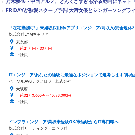
>
乃木坂46・中西アルノ、どんくさすぎる浴衣動画にネット「
>
FRIDAYが熱愛スクープ予告!大河女優とシンガーソング
「在宅勤務可!」未経験採用枠/アプリエンジニア/高収入/完全週休
株式会社DYMキャリア
東京都
月給21万円～30万円
正社員
ITエンジニア/あなたの経験に最適なポジションで選考します/昇給あり
パーソルAVCテクノロジー株式会社
大阪府
月給32万3,000円～40万6,000円
正社員
インフラエンジニア/業界未経験OK/未経験からIT専門職へ
株式会社リーディング・エッジ社