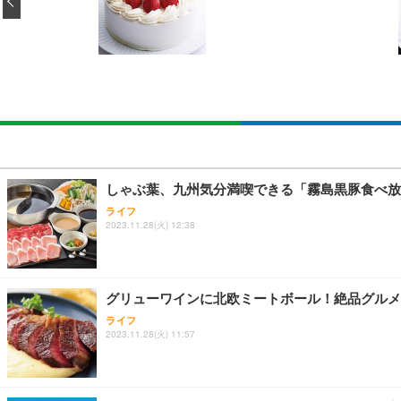
‹
￥5,699
SIHOO B100 オフィスチェア／デスクチェア メッシュ
EIZO ビジネス向けプレミアムモニター | FlexScan EV2740
Amazonベーシック ペットシーツ 厚型 ワイド 42枚x2袋
￥27,999
￥109,572
￥3,234
Sezlife オフィスチェア デスクチェア 疲れない テレ
【純正品】27"ゲーミングモニター DualSense 充電フック
ネオ・ルーライフ ネオ・オムツ L 中型犬用 26枚入り 単
しゃぶ葉、九州気分満喫できる「霧島黒豚食べ放
ション PCチェア 通気性メッシュ ゲーミング/勉強/事務用
￥49,979
￥1,800
ライフ
￥7,680
2023.11.28(火) 12:38
Sezlife オフィスチェア デスクチェア 疲れない テレ
【整備済み品】Dell E2724HS 27インチ 液晶モニター フルH
Smart Basic(スマートベーシック) 【Amazon.co.jp
ション PCチェア 通気性メッシュ ゲーミング/勉強/事務用
グリューワインに北欧ミートボール！絶品グルメ
￥15,800
￥3,670
￥7,680
ライフ
2023.11.28(火) 11:57
ANDWINT オフィスチェア デスクチェア 肘なし メッシュ
【MiniLED/24.5inch/280Hz/FHD】GRAPHT THE 
アイリスオーヤマ ペットシーツ 超厚型 お徳用 レギュラー 20
勤務 ブラック