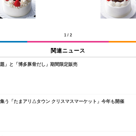
チェア 人間工学 疲れない ブラック
X-WT | 27.0型4K UHD・USB Type-C・ホワイト
(84枚) ホワイト(吸収面:ライトブルー)
1
/
2
関連ニュース
ワーク チェア 強化バックレスト 30度ロッキング機能 人間工学 椅子 腰サポー
付き（CFI-ZDM1J）
品
題」と「博多豚骨だし」期間限定販売
 おしゃれ パソコンチェア (ブラック)
ワーク チェア 強化バックレスト 30度ロッキング機能 人間工学 椅子 腰サポー
D（1920×1080）VA 非光沢 HDMI/DisplayPort/VGA スピーカー内蔵 
限定】 Smart Basic アイリスオーヤマ ペットシーツ 超厚型 お徳用 ワイド 100枚入 
 おしゃれ パソコンチェア (ホワイト)
集う「たまアリ△タウン クリスマスマーケット」今年も開催
 通気性 ランバーサポート付き 腰サポート ガス圧無段階昇降 360度回転 キャス
SHOOTER Gaming Monitor 24” Essential ゲーミングモニター QD 24.5
0枚入【Amazon.co.jp限定】