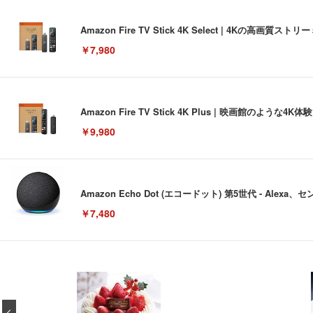
Amazon Fire TV Stick 4K Select | 4Kの
￥7,980
Amazon Fire TV Stick 4K Plus | 映画館のよ
￥9,980
Amazon Echo Dot (エコードット) 第5世代 - A
￥7,480
[EdoErgo] オフィスチェア 椅子 テレワーク 疲れない
EIZO ビジネス向けプレミアムモニター | FlexScan EV3240
Amazonベーシック ペットシーツ 薄型 レギュラー 1回使
(黒網+黒枠+黒足)
￥105,595
￥3,373