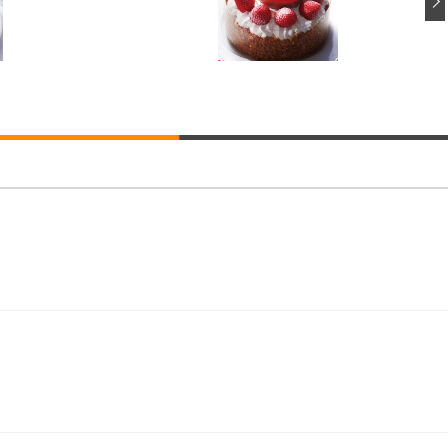
ト 90度跳ね上げ式アームレスト 3Dヘッドレスト ハンガー付き 高反発クッ
ト 90度跳ね上げ式アームレスト 3Dヘッドレスト ハンガー付き 高反発クッ
高さ調整 スイベル VESA対応 ComfortView ビジネス向け
(x 1) (ケース販売)
ター付き コンパクト 幅52×奥行58.5×高さ84～96cm テレワーク 在宅
インチ 1ms FHD 量子ドット 残像低減 (3年保証 | 輝点保証 | 日本メーカー)