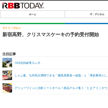
ホーム
IT・デジタル
ホーム
IT・デジタル
ライフ
グルメ
新宿高野、クリスマスケーキの予約受付開始
IT・デジタルTOP
SPEED TEST
ネタ
エンタメ
注目記事
ショッピング
エンタメTOP
ライフ
10G光回線導入レポ
韓流・K-POP
ライフTOP
リリース一覧
しゃぶ葉、九州気分満喫できる「霧島黒豚食べ放題」と「博多豚骨だし
音楽
ペット
プッシュ通知の停止方法
グラビア
その他
グリューワインに北欧ミートボール！絶品グルメ集う「たまアリ△タウ
ショッピング