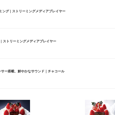
高画質ストリーミング | ストリーミングメディアプレイヤー
うな4K体験 | ストリーミングメディアプレイヤー
lexa、センサー搭載、鮮やかなサウンド｜チャコール
 跳ね上げ式アームレスト コンパクト 約105度ロッキング pc 事務椅子 360度
X-WT | 31.5型4K UHD・USB Type-C・ホワイト
い捨て 無香料 ホワイト 300枚