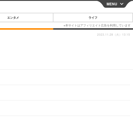
MENU
CLOSE
エンタメ
ライフ
2023.11.28（火）13:15
スマートフォン
ガジェット・ツール
その他
映画・ドラマ
韓国・芸能
グルメ
スポーツ
ショッピング
ブログ
その他