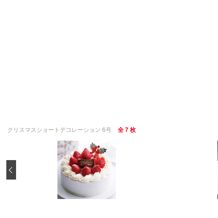
クリスマスショートデコレーション 6号
全 7 枚
‹