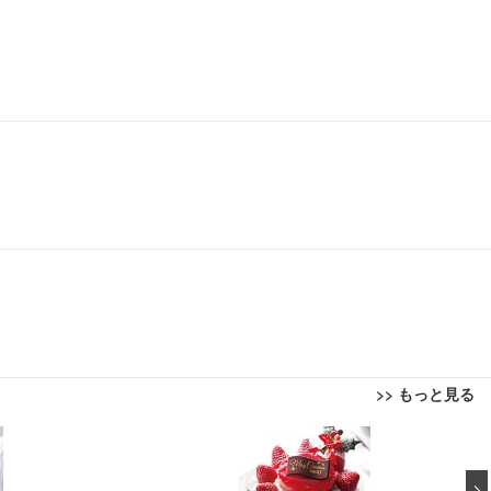
>> もっと見る
回転 座面昇降 強化ナイロン樹脂ベース 通気性メッシュ 在宅ワーク H-WY01