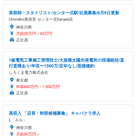
美容師・スタイリスト/センター北駅/社員募集/8月9日更新
Umineko美容室 センター北hanare店
神奈川県
月給25万円～63万円
正社員
1級電気工事施工管理技士/大規模太陽光発電所の現場統括/直
行直帰あり/年収〜1500万/定年なし/面接確約
しろくま電力株式会社
東京都
年収600万円～1,500万円
正社員
高収入 「店長・幹部候補募集」 キャバクラ求人
L「エル」
神奈川県
月給50万円～