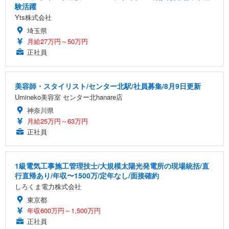
験活躍
Yts株式会社
埼玉県
月給27万円～50万円
正社員
美容師・スタイリスト/センター北駅/社員募集/8月9日更新
Umineko美容室 センター北hanare店
神奈川県
月給25万円～63万円
正社員
1級電気工事施工管理技士/大規模太陽光発電所の現場統括/直
行直帰あり/年収〜1500万/定年なし/面接確約
しろくま電力株式会社
東京都
年収600万円～1,500万円
正社員