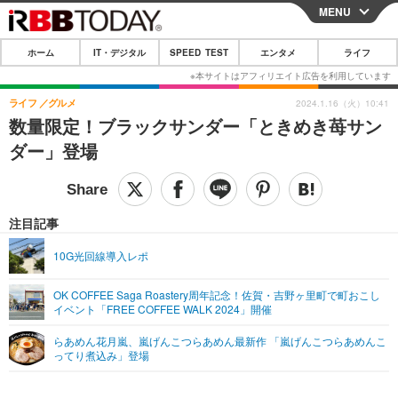
MENU
CLOSE
ホーム
IT・デジタル
SPEED TEST
エンタメ
ライフ
ホーム
IT・デジタル
ライフ
グルメ
2024.1.16（火）10:41
数量限定！ブラックサンダー「ときめき苺サン
IT・デジタルTOP
スマートフォン
SPEED TEST
ダー」登場
ネタ
ガジェット・ツール
エンタメ
ショッピング
その他
エンタメTOP
映画・ドラマ
ライフ
注目記事
韓流・K-POP
韓国・芸能
ライフTOP
グルメ
リリース一覧
10G光回線導入レポ
音楽
スポーツ
ペット
ショッピング
プッシュ通知の停止方法
OK COFFEE Saga Roastery周年記念！佐賀・吉野ヶ里町で町おこし
イベント「FREE COFFEE WALK 2024」開催
グラビア
ブログ
その他
らあめん花月嵐、嵐げんこつらあめん最新作 「嵐げんこつらあめんこ
ショッピング
その他
ってり煮込み」登場