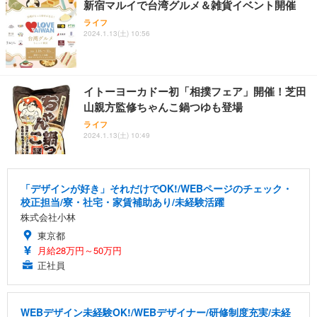
新宿マルイで台湾グルメ＆雑貨イベント開催
ライフ
2024.1.13(土) 10:56
イトーヨーカドー初「相撲フェア」開催！芝田
山親方監修ちゃんこ鍋つゆも登場
ライフ
2024.1.13(土) 10:49
「デザインが好き」それだけでOK!/WEBページのチェック・
校正担当/寮・社宅・家賃補助あり/未経験活躍
株式会社小林
東京都
月給28万円～50万円
正社員
WEBデザイン未経験OK!/WEBデザイナー/研修制度充実/未経