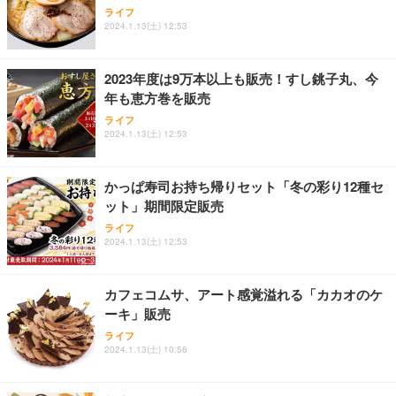
ライフ
ワーク チェア 強化バックレスト 30度ロッキング機
ー フルHD（1920×1080）VA 非光沢 HDMI/DisplayP
限定】 Smart Basic アイリスオーヤマ ペットシーツ
2024.1.13(土) 12:53
能 人間工学 椅子 腰サポート 90度跳ね上げ式アーム
ort/VGA スピーカー内蔵 高さ調整 スイベル VESA対
超厚型 お徳用 ワイド 100枚入 (x 1) (ケース販売)
レスト 3Dヘッドレスト ハンガー付き 高反発クッシ
応 ComfortView ビジネス向け
￥7,680
￥15,800
￥3,670
ョン PCチェア 通気性メッシュ ゲーミング/勉強/事
2023年度は9万本以上も販売！すし銚子丸、今
務用 おしゃれ パソコンチェア (ホワイト)
年も恵方巻を販売
ANDWINT オフィスチェア デスクチェア 肘なし メ
【MiniLED/24.5inch/280Hz/FHD】GRAPHT THE S
アイリスオーヤマ ペットシーツ 超厚型 お徳用 レギ
ッシュ 通気性 ランバーサポート付き 腰サポート ガ
HOOTER Gaming Monitor 24” Essential ゲーミン
ライフ
ュラー 200枚入【Amazon.co.jp限定】
ス圧無段階昇降 360度回転 キャスター付き コンパク
グモニター QD 24.5インチ 1ms FHD 量子ドット 残
2024.1.13(土) 12:53
ト 幅52×奥行58.5×高さ84～96cm テレワーク 在宅
像低減 (3年保証 | 輝点保証 | 日本メーカー)
￥3,731
￥4,139
￥34,980
勤務 ブラック
かっぱ寿司お持ち帰りセット「冬の彩り12種セ
ット」期間限定販売
ライフ
2024.1.13(土) 12:53
カフェコムサ、アート感覚溢れる「カカオのケ
ーキ」販売
ライフ
2024.1.13(土) 10:56