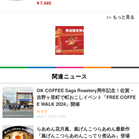
￥7,480
>> もっと見る
[EdoErgo] オフィスチェア 椅子 テレワーク 疲れな
EIZO ビジネス向けプレミアムモニター | FlexScan
Amazonベーシック ペットシーツ 薄型 レギュラー 1
い 跳ね上げ式アームレスト コンパクト 約105度ロッ
EV3240X-WT | 31.5型4K UHD・USB Type-C・ホワ
回使い捨て 無香料 ホワイト 300枚
キング pc 事務椅子 360度回転 座面昇降 強化ナイロ
イト
ン樹脂ベース 通気性メッシュ 在宅ワーク H-WY01
￥3,373
￥5,699
￥105,595
(黒網+黒枠+黒足)
EIZO ビジネス向けプレミアムモニター | FlexScan
SIHOO B100 オフィスチェア／デスクチェア メッシ
Amazonベーシック ペットシーツ 厚型 ワイド 42枚
EV2740X-WT | 27.0型4K UHD・USB Type-C・ホワ
ュチェア 人間工学 疲れない ブラック
x2袋(84枚) ホワイト(吸収面:ライトブルー)
関連ニュース
イト
￥27,999
￥3,234
￥109,572
OK COFFEE Saga Roastery周年記念！佐賀・
吉野ヶ里町で町おこしイベント「FREE COFFE
Sezlife オフィスチェア デスクチェア 疲れない テレ
E WALK 2024」開催
【純正品】27"ゲーミングモニター DualSense 充電
ネオ・ルーライフ ネオ・オムツ L 中型犬用 26枚入
ワーク チェア 強化バックレスト 30度ロッキング機
フック付き（CFI-ZDM1J）
り 単品
ライフ
能 人間工学 椅子 腰サポート 90度跳ね上げ式アーム
2024.1.13(土) 12:54
レスト 3Dヘッドレスト ハンガー付き 高反発クッシ
￥49,979
￥1,800
￥7,680
ョン PCチェア 通気性メッシュ ゲーミング/勉強/事
らあめん花月嵐、嵐げんこつらあめん最新作
務用 おしゃれ パソコンチェア (ブラック)
「嵐げんこつらあめんこってり煮込み」登場
Sezlife オフィスチェア デスクチェア 疲れない テレ
【整備済み品】Dell E2724HS 27インチ 液晶モニタ
Smart Basic(スマートベーシック) 【Amazon.co.jp