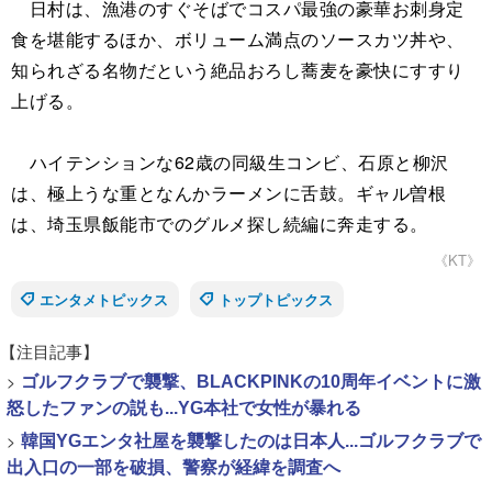
日村は、漁港のすぐそばでコスパ最強の豪華お刺身定
食を堪能するほか、ボリューム満点のソースカツ丼や、
知られざる名物だという絶品おろし蕎麦を豪快にすすり
上げる。
ハイテンションな62歳の同級生コンビ、石原と柳沢
は、極上うな重となんかラーメンに舌鼓。ギャル曽根
は、埼玉県飯能市でのグルメ探し続編に奔走する。
《KT》
エンタメトピックス
トップトピックス
【注目記事】
>
ゴルフクラブで襲撃、BLACKPINKの10周年イベントに激
怒したファンの説も...YG本社で女性が暴れる
>
韓国YGエンタ社屋を襲撃したのは日本人...ゴルフクラブで
出入口の一部を破損、警察が経緯を調査へ