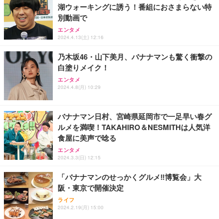
湖ウォーキングに誘う！番組におさまらない特
別動画で
エンタメ
2024.4.13(土) 12:16
乃木坂46・山下美月、バナナマンも驚く衝撃の
白塗りメイク！
エンタメ
2024.4.8(月) 10:29
バナナマン日村、宮崎県延岡市で一足早い春グ
ルメを満喫！TAKAHIRO＆NESMITHは人気洋
食屋に美声で唸る
エンタメ
2024.3.3(日) 12:15
「バナナマンのせっかくグルメ‼︎博覧会」大
阪・東京で開催決定
ライフ
2024.2.19(月) 15:00