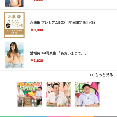
永瀬廉 プレミアムBOX【初回限定版】(仮)
￥8,800
溝端葵 1st写真集 「あおいままで。」
￥3,630
>> もっと見る
【Amazon.co.jp限定】REGZA レグザ テレビ 32V3
Bluetoothイヤホン ワイヤレスイヤホン IPX7防水
Juice=Juice Concert 2026 UP TO 11 MORE! MOR
5N(A) (32インチ / ハイビジョン/液晶/Airplay/ネット
最大60時間再生 2026年最新Bluetooth6.0ブルートゥ
E! (特典なし) [Blu-ray]
動画対応)
ースイヤホン 全音域HIFI音質低遅延接続瞬時 片耳/
両耳 WEB会議/運動/ゲーム/通学通勤/スポーツ/音楽
￥8,698
￥39,800
￥999
用iPhone/Android対応 (002 black)
REGZA レグザ テレビ 32V35S (32インチ / フルハイ
Grithope イヤホン タイプC【2026新モデル 耐久
【Amazon.co.jp限定】「Juice=Juice Concert 202