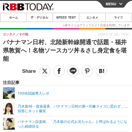
MENU
CLOSE
ホーム
IT・デジタル
SPEED TEST
エンタメ
ライフ
ホーム
IT・デジタル
エンタメ
その他
2024.5.12（日）14:31
バナナマン日村、北陸新幹線開通で話題・福井
IT・デジタルTOP
スマートフォン
SPEED TEST
県敦賀へ！名物ソースカツ丼＆さし身定食を堪
ネタ
ガジェット・ツール
能
エンタメ
ショッピング
その他
エンタメTOP
映画・ドラマ
ライフ
韓流・K-POP
韓国・芸能
注目記事
ライフTOP
グルメ
リリース一覧
音楽
スポーツ
10G光回線導入レポ
ペット
ショッピング
プッシュ通知の停止方法
グラビア
ブログ
その他
乃木坂46・賀喜遥香、バナナマン日村の第一印象クイズに思わず……
回答にネット爆笑
ショッピング
その他
バナナマン設楽統、「乃木坂の公式お兄ちゃん」と呼ばれるようにな
った経緯語る