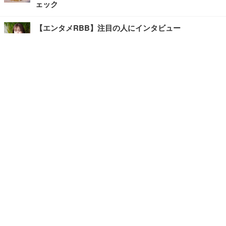
ェック
【エンタメRBB】注目の人にインタビュー
【坂道グループニュース】ーエンタメRBBー
今観るべきオススメ「韓国ドラマ」
快適デスクのヒントが満載！こだわりデスクツアー
【進化するオフィス】
記事
ホーム
›
エンタメ
›
その他
›
TOP