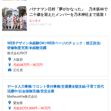
バナナマン日村「夢がかなった」 乃木坂46で
二十歳を迎えたメンバーを乃木神社まで送迎！
エンタメ
2024.2.16(金) 7:19
WEBデザイン未経験OK!/WEBページのチェック・校正担当/
研修制度充実/未経験活躍
株式会社RIOT
大阪府
月給28万円～50万円
正社員
データ入力事務/フロント受付事務/交通費全額支給/子育て世代
活躍中/社会保険完備/安定企業
MeilleureVie株式会社
愛知県
月給22万5,000円～50万円