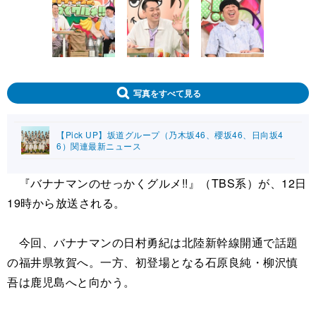
写真をすべて見る
【Pick UP】坂道グループ（乃木坂46、櫻坂46、日向坂4
6）関連最新ニュース
『バナナマンのせっかくグルメ!!』（TBS系）が、12日
19時から放送される。
今回、バナナマンの日村勇紀は北陸新幹線開通で話題
の福井県敦賀へ。一方、初登場となる石原良純・柳沢慎
吾は鹿児島へと向かう。