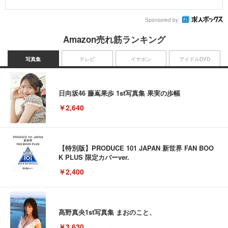
Sponsored by
Amazon売れ筋ランキング
写真集
テレビ
イヤホン
アイドルDVD
日向坂46 藤嶌果歩 1st写真集 果実の歩幅
￥2,640
【特別版】PRODUCE 101 JAPAN 新世界 FAN BOO
K PLUS 限定カバーver.
￥2,400
髙野真央1st写真集 まおのこと、
￥3,630