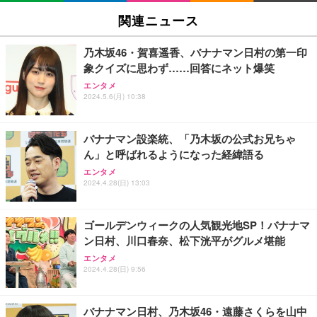
ビジョン/液晶/Airplay/ネット動画対応 / 2026年モデ
性】 有線イヤホン マイク付き HiFi音質 ノイズ低減
6 UP TO 11 MORE！ MORE！」 - Juice＝Juice(L
関連ニュース
ル)
重低音 遅延なし
判ブロマイド5枚セット) [Blu-ray]
￥38,965
￥949
￥11,000
乃木坂46・賀喜遥香、バナナマン日村の第一印
象クイズに思わず……回答にネット爆笑
【Amazon.co.jp限定】REGZA レグザ テレビ 40V3
Lightning to 3.5mm イヤホンジャック 変換 MFi認
日下部ほたる どんどんやる気になる！日下部式学習
エンタメ
5N(A) (40インチ / フルハイビジョン/液晶/Airplay/ネ
証 【ハイレゾ音質】 内蔵DAC 遅延なし 48ビット/9
2024.5.6(月) 10:38
法[DVD]
ット動画対応)
6KHz 音量調節対応
￥4,620
￥56,000
￥999
バナナマン設楽統、「乃木坂の公式お兄ちゃ
ん」と呼ばれるようになった経緯語る
【Amazon.co.jp限定】REGZA レグザ テレビ 24V3
【HIFI音質】iphone イヤホンジャック ライトニン
King & Prince DOME TOUR 2026 ～STARRING～
エンタメ
5N(A) (24インチ / ハイビジョン/液晶/Airplay/ネット
グ イヤホン 変換 MFI認証 4極 内蔵DAC 遅延なし 音
(初回限定盤)(2枚組) [Blu-ray]
2024.4.28(日) 13:03
動画対応)
量調節/音楽
￥6,807
￥34,000
￥999
ゴールデンウィークの人気観光地SP！バナナマ
ン日村、川口春奈、松下洸平がグルメ堪能
Philips(フィリップス) チューナーレステレビ 43イン
寝ホン 睡眠用イヤホン 寝ながら 痛くない 超軽量2.8
Aぇ! group LIVE TOUR 2025 D.N.A (初回盤)(2枚組)
チ 量子ドット FHD QLED スマートテレビ Google T
g ASMR推薦 ワイヤレス Bluetooth6.1 柔軟性高 安
エンタメ
[Blu-ray]
V内蔵 HDR10/Dolby Audio対応 ネット動画視聴可能
眠 仕事 ブルー
2024.4.28(日) 9:56
地上波受信なし 音声検索可能 日本語対応
￥5,981
￥36,800
￥2,682
バナナマン日村、乃木坂46・遠藤さくらを山中