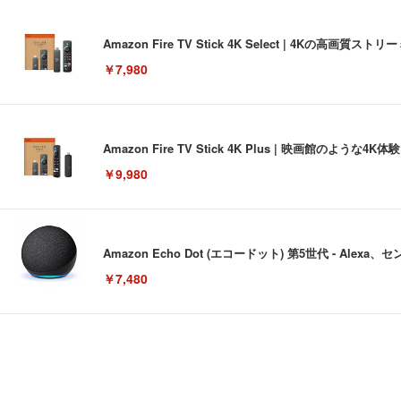
Amazon Fire TV Stick 4K Select | 4Kの
￥7,980
Amazon Fire TV Stick 4K Plus | 映画館のよ
￥9,980
Amazon Echo Dot (エコードット) 第5世代 - A
￥7,480
[EdoErgo] オフィスチェア 椅子 テレワーク 疲れない
EIZO ビジネス向けプレミアムモニター | FlexScan EV3240
Amazonベーシック ペットシーツ 薄型 レギュラー 1回使
(黒網+黒枠+黒足)