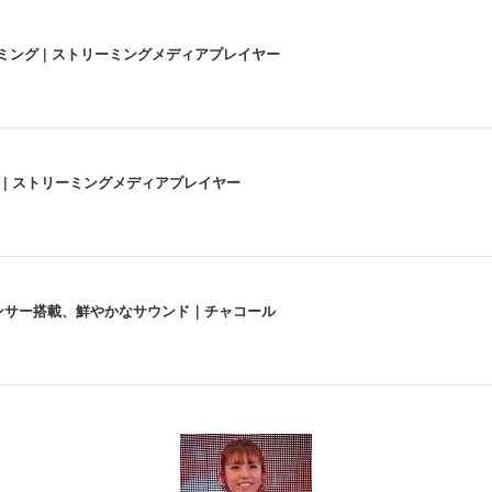
高画質ストリーミング | ストリーミングメディアプレイヤー
うな4K体験 | ストリーミングメディアプレイヤー
lexa、センサー搭載、鮮やかなサウンド｜チャコール
 跳ね上げ式アームレスト コンパクト 約105度ロッキング pc 事務椅子 360度
X-WT | 31.5型4K UHD・USB Type-C・ホワイト
い捨て 無香料 ホワイト 300枚