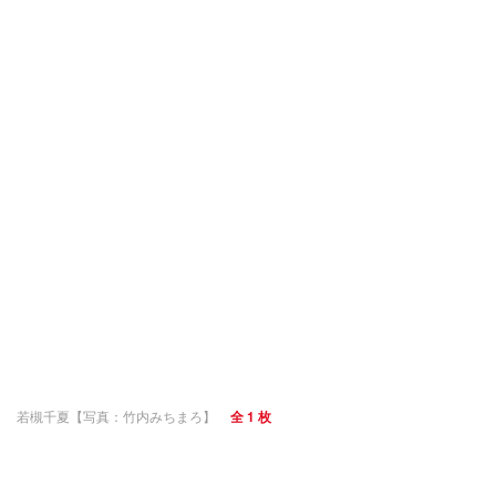
若槻千夏【写真：竹内みちまろ】
全 1 枚