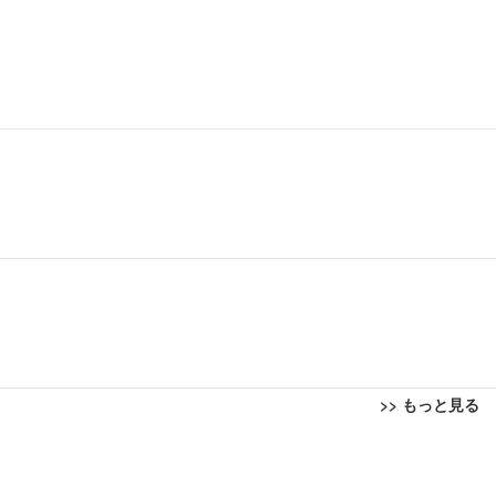
>> もっと見る
回転 座面昇降 強化ナイロン樹脂ベース 通気性メッシュ 在宅ワーク H-WY01