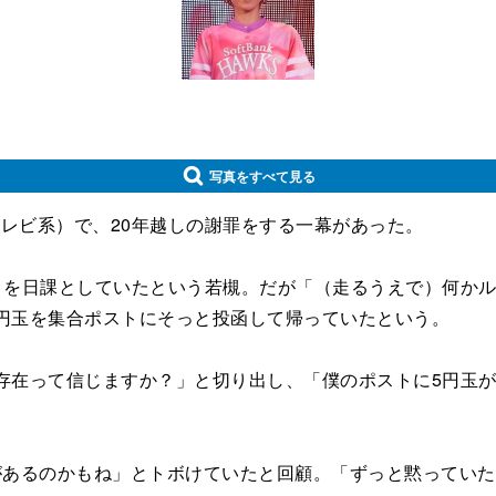
写真をすべて見る
レビ系）で、20年越しの謝罪をする一幕があった。
とを日課としていたという若槻。だが「（走るうえで）何かル
5円玉を集合ポストにそっと投函して帰っていたという。
存在って信じますか？」と切り出し、「僕のポストに5円玉
があるのかもね」とトボけていたと回顧。「ずっと黙っていた