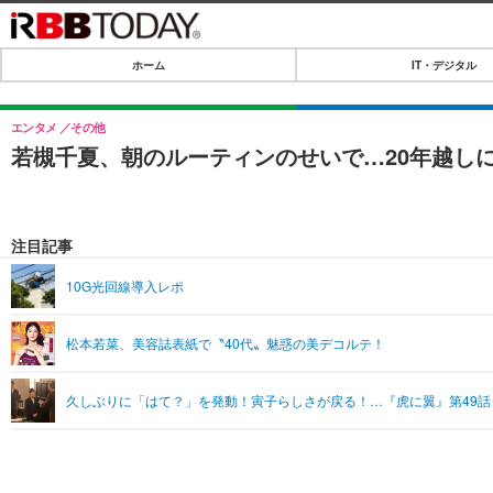
ホーム
IT・デジタル
ホーム
IT・デジタル
エンタメ
その他
若槻千夏、朝のルーティンのせいで…20年越し
IT・デジタルTOP
SPEED TEST
ネタ
エンタメ
注目記事
ショッピング
エンタメTOP
ライフ
10G光回線導入レポ
韓流・K-POP
ライフTOP
リリース一覧
松本若菜、美容誌表紙で〝40代〟魅惑の美デコルテ！
音楽
ペット
プッシュ通知の停止方法
グラビア
その他
久しぶりに「はて？」を発動！寅子らしさが戻る！…『虎に翼』第49話
ショッピング