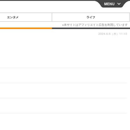
MENU
CLOSE
エンタメ
ライフ
2024.6.6（木）11:10
スマートフォン
ガジェット・ツール
その他
映画・ドラマ
韓国・芸能
グルメ
スポーツ
ショッピング
ブログ
その他