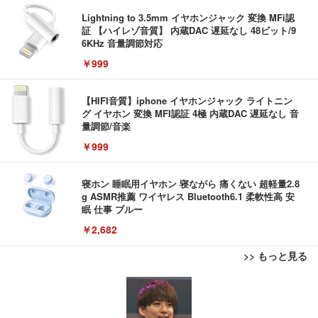
Lightning to 3.5mm イヤホンジャック 変換 MFi認
証 【ハイレゾ音質】 内蔵DAC 遅延なし 48ビット/9
6KHz 音量調節対応
￥999
【HIFI音質】iphone イヤホンジャック ライトニン
グ イヤホン 変換 MFI認証 4極 内蔵DAC 遅延なし 音
量調節/音楽
￥999
寝ホン 睡眠用イヤホン 寝ながら 痛くない 超軽量2.8
g ASMR推薦 ワイヤレス Bluetooth6.1 柔軟性高 安
眠 仕事 ブルー
￥2,682
>> もっと見る
AOUTNアクションカメラ メガネカメラ 2 7K Wi Fi
【整備済み品】ノートパソコン 富士通 LIEFBOOK
エレコム 有線キーボード メンブレン ブラック TK-F
対応 一人称視点撮影 ブラック 眼鏡装着型 液晶画面
U9311X/F 13.3型 第11世代 Core i5-1145G7/Window
FCM01BK
付き サイクリング用 | 広角レンズ搭載 軽量設計 簡
s11 Pro/MS Office 2021搭載/Webカメラ/Wifi・Blue