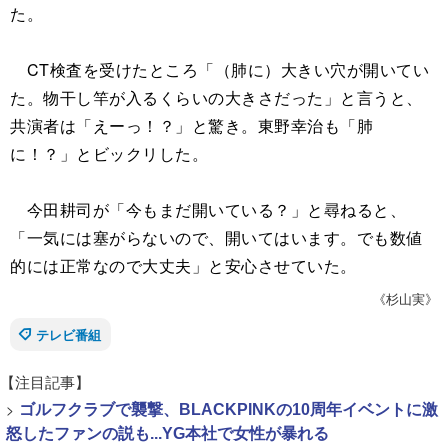
た。
CT検査を受けたところ「（肺に）大きい穴が開いてい
た。物干し竿が入るくらいの大きさだった」と言うと、
共演者は「えーっ！？」と驚き。東野幸治も「肺
に！？」とビックリした。
今田耕司が「今もまだ開いている？」と尋ねると、
「一気には塞がらないので、開いてはいます。でも数値
的には正常なので大丈夫」と安心させていた。
《杉山実》
テレビ番組
【注目記事】
>
ゴルフクラブで襲撃、BLACKPINKの10周年イベントに激
怒したファンの説も...YG本社で女性が暴れる