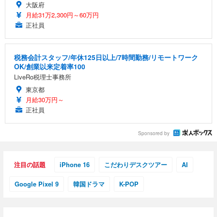
大阪府
月給31万2,300円～60万円
正社員
税務会計スタッフ/年休125日以上/7時間勤務/リモートワーク
OK/創業以来定着率100
LiveRo税理士事務所
東京都
月給30万円～
正社員
Sponsored by
注目の話題
iPhone 16
こだわりデスクツアー
AI
Google Pixel 9
韓国ドラマ
K-POP