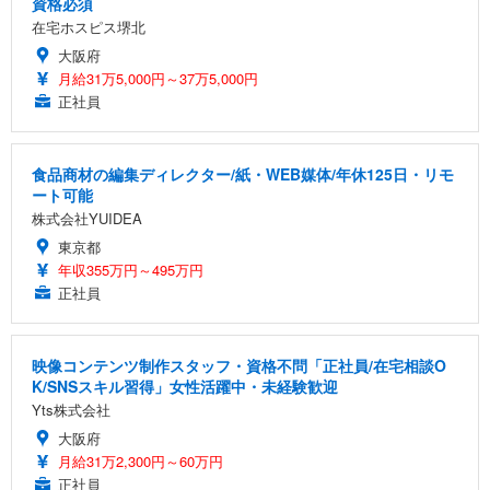
資格必須
在宅ホスピス堺北
大阪府
月給31万5,000円～37万5,000円
正社員
食品商材の編集ディレクター/紙・WEB媒体/年休125日・リモ
ート可能
株式会社YUIDEA
東京都
年収355万円～495万円
正社員
映像コンテンツ制作スタッフ・資格不問「正社員/在宅相談O
K/SNSスキル習得」女性活躍中・未経験歓迎
Yts株式会社
大阪府
月給31万2,300円～60万円
正社員