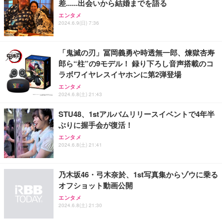
差......出会いから結婚までを語る
エンタメ
2024.6.9(日) 7:36
「鬼滅の刃」冨岡義勇や時透無一郎、煉獄杏寿
郎ら“柱”の9モデル！ 録り下ろし音声搭載のコ
ラボワイヤレスイヤホンに第2弾登場
エンタメ
2024.6.8(土) 21:43
STU48、1stアルバムリリースイベントで4年半
ぶりに握手会が復活！
エンタメ
2024.6.8(土) 21:41
乃木坂46・弓木奈於、1st写真集からゾウに乗る
オフショット動画公開
エンタメ
2024.6.8(土) 21:30