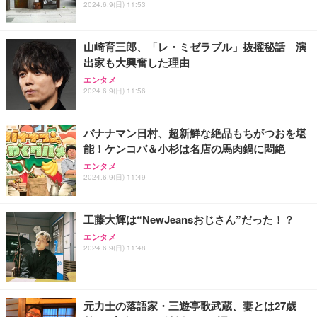
ハンドヘルドカメラ ポケットサイクリング映像 毎日
トPC 16GB メモリ SSD 256GB WEBカメラ付き 軽
対応 ブラック TK-QT30DMBK
2024.6.9(日) 11:53
の Vlog
量薄型 laptop WIFI5/BT5.0/指紋認証機能/テンキー/
￥7,830
￥59,980
￥2,420
日本語キーボード ラップトップ 学生向け 仕事用 学
習用 ピンク
山崎育三郎、「レ・ミゼラブル」抜擢秘話 演
出家も大興奮した理由
エンタメ
2024.6.9(日) 11:56
バナナマン日村、超新鮮な絶品もちがつおを堪
能！ケンコバ＆小杉は名店の馬肉鍋に悶絶
エンタメ
2024.6.9(日) 11:49
工藤大輝は“NewJeansおじさん”だった！？
エンタメ
2024.6.9(日) 11:48
元力士の落語家・三遊亭歌武蔵、妻とは27歳