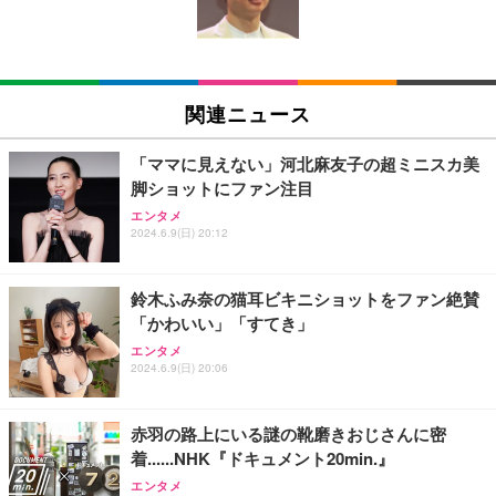
単装着 長時間記録対応 液晶画面搭載 広角撮影対応
tooth・HDMI・Type-C/360度回転対応/有線静音マウ
￥980
￥8,999
￥44,948
軽量ボディ設計 録音機能対応 着脱しやすい構造 旅
ス付属/180日保証(タッチスクリーン/メモリ16GB,S
行記録にも使いやすい (S111 ブラック + イヤーフッ
SD256GB)
ク)
【整備済み品】中古 ノートパソコン 富士通 A5511/
1080P ポータブルウェアラブルカメラ旅行用軽量ビ
エレコム ワイヤレスキーボード メンブレン 薄型 フ
15.6型/ 第11世代 Core i3-1125G4// Win11 Pro/MS
デオレコーダー軽量トラベルカメラ
ルキーボード テンキー ブラック TK-FDM110TXBK
関連ニュース
Office 2021 Pro 付属/Webカメラ/DVD/豊富な接続端
子 (HDMI, VGA, USB 3.0)/ 有線静音マウス付属/ 180
￥3,255
￥1,700
￥36,880
日保証（メモリ 8GB,SSD256GB）
「ママに見えない」河北麻友子の超ミニスカ美
脚ショットにファン注目
XXA4Kアクションカメラ ウェアラブルカメラ Vlog
【整備済み品】中古 ノートパソコン 富士通 A5511/
【国内正規品】Keychron B1 Pro ウルトラスリム ワ
エンタメ
ビデオカメラ ボディカメラ 1.9インチモニター 32G
15.6型/ 第11世代 Core i3-1125G4// Win11 Pro/MS
イヤレスキーボード、ZMKカスタマイズ、シザース
2024.6.9(日) 20:12
Bカード付き 180度回転レンズ 2000mAhバッテリー
Office 2021 Pro 付属/Webカメラ/DVD/豊富な接続端
イッチ、2.4 GHz/Bluetooth 5.2/有線接続、ロングバ
循環録画 夜間録画 連写 タイマー撮影 軽量 Vlog 旅
子 (HDMI, VGA, USB 3.0)/ 有線静音マウス付属/ 180
ッテリーライフ、Mac Windows Linux対応 (アイボ
￥8,330
￥49,880
￥5,544
行 アウトドア 会議商談 授業 スポーツカメラ 三角ス
日保証（メモリ 16GB,SSD512GB）
リーホワイト（かな印字なし）, JISレイアウト)
鈴木ふみ奈の猫耳ビキニショットをファン絶賛
タンド付き 日本語取扱説明書 (ピンク)
「かわいい」「すてき」
スパイカメラ探知機ファインダー、 家庭用および保
【整備済み品】ノートパソコン 富士通 LIEFBOOK
エレコム ワイヤレスキーボード マウスセット メン
エンタメ
護用、 操作およびスキャンデバイス付き車用隠しカ
U9311X/F 13.3型 第11世代 Core i5-1145G7/Window
ブレン 薄型 フルキーボード ブラック TK-FDM110M
2024.6.9(日) 20:06
メラファインダー
s11 Pro/MS Office 2021搭載/Webカメラ/Wifi・Blue
BK
tooth・HDMI・Type-C/360度回転対応/有線静音マウ
￥2,298
￥44,880
￥2,240
ス付属/180日保証(タッチスクリーン/メモリ8GB,SS
赤羽の路上にいる謎の靴磨きおじさんに密
D256GB)
着......NHK『ドキュメント20min.』
Vlog アクションカメラ、回転レンズ付き、フロント
VETESAノートパソコン Corei7 15.6インチ IPS液
エレコム ワイヤレスキーボード 静音 テンキー付 薄
スクリーン、Type-C 充電、毎日の Vlog 用 1080P
晶/1920×1080FHD Office2024搭載 Win11 Pro ノー
型コンパクトサイズ Windows ChromeOS macOS
エンタメ