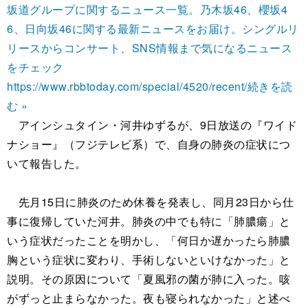
坂道グループに関するニュース一覧。乃木坂46、櫻坂4
6、日向坂46に関する最新ニュースをお届け。シングルリ
リースからコンサート、SNS情報まで気になるニュース
をチェック
https://www.rbbtoday.com/special/4520/recent/
続きを読
む »
アインシュタイン・河井ゆずるが、9日放送の『ワイド
ナショー』（フジテレビ系）で、自身の肺炎の症状につ
いて報告した。
先月15日に肺炎のため休養を発表し、同月23日から仕
事に復帰していた河井。肺炎の中でも特に「肺膿瘍」と
いう症状だったことを明かし、「何日か遅かったら肺膿
胸という症状に変わり、手術しないといけなかった」と
説明。その原因について「夏風邪の菌が肺に入った。咳
がずっと止まらなかった。夜も寝られなかった」と述べ