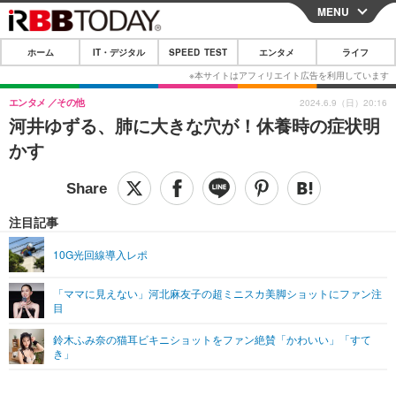
MENU
CLOSE
ホーム
IT・デジタル
SPEED TEST
エンタメ
ライフ
ホーム
IT・デジタル
エンタメ
その他
2024.6.9（日）20:16
河井ゆずる、肺に大きな穴が！休養時の症状明
IT・デジタルTOP
スマートフォン
SPEED TEST
かす
ネタ
ガジェット・ツール
エンタメ
ショッピング
その他
エンタメTOP
映画・ドラマ
ライフ
注目記事
韓流・K-POP
韓国・芸能
ライフTOP
グルメ
リリース一覧
10G光回線導入レポ
音楽
スポーツ
ペット
ショッピング
プッシュ通知の停止方法
「ママに見えない」河北麻友子の超ミニスカ美脚ショットにファン注
目
グラビア
ブログ
その他
鈴木ふみ奈の猫耳ビキニショットをファン絶賛「かわいい」「すて
ショッピング
その他
き」