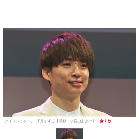
アインシュタイン･河井ゆずる【撮影：小宮山あきの】
全 1 枚