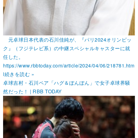
元卓球日本代表の石川佳純が、『パリ2024オリンピッ
ク』（フジテレビ系）の中継スペシャルキャスターに就
任した。
https://www.rbbtoday.com/article/2024/04/06/218781.htm
l
続きを読む »
卓球吉村・石川ペア「ハグ＆ぽんぽん」で女子卓球界騒
然だった！ | RBB TODAY