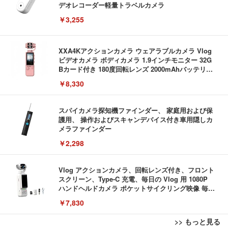
デオレコーダー軽量トラベルカメラ
￥3,255
XXA4Kアクションカメラ ウェアラブルカメラ Vlog
ビデオカメラ ボディカメラ 1.9インチモニター 32G
Bカード付き 180度回転レンズ 2000mAhバッテリー
循環録画 夜間録画 連写 タイマー撮影 軽量 Vlog 旅
￥8,330
行 アウトドア 会議商談 授業 スポーツカメラ 三角ス
タンド付き 日本語取扱説明書 (ピンク)
スパイカメラ探知機ファインダー、 家庭用および保
護用、 操作およびスキャンデバイス付き車用隠しカ
メラファインダー
￥2,298
Vlog アクションカメラ、回転レンズ付き、フロント
スクリーン、Type-C 充電、毎日の Vlog 用 1080P
ハンドヘルドカメラ ポケットサイクリング映像 毎日
の Vlog
￥7,830
>> もっと見る