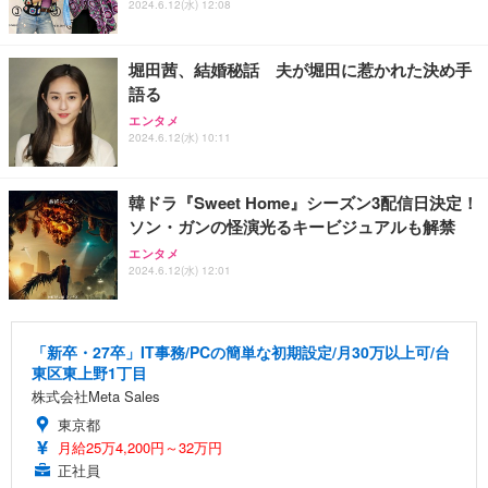
2024.6.12(水) 12:08
堀田茜、結婚秘話 夫が堀田に惹かれた決め手
語る
エンタメ
2024.6.12(水) 10:11
韓ドラ『Sweet Home』シーズン3配信日決定！
ソン・ガンの怪演光るキービジュアルも解禁
エンタメ
2024.6.12(水) 12:01
「新卒・27卒」IT事務/PCの簡単な初期設定/月30万以上可/台
東区東上野1丁目
株式会社Meta Sales
東京都
月給25万4,200円～32万円
正社員