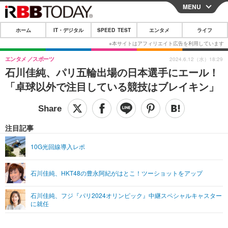
MENU
CLOSE
ホーム
IT・デジタル
SPEED TEST
エンタメ
ライフ
ホーム
IT・デジタル
エンタメ
スポーツ
2024.6.12（水）18:29
石川佳純、パリ五輪出場の日本選手にエール！
IT・デジタルTOP
スマートフォン
SPEED TEST
「卓球以外で注目している競技はブレイキン」
ネタ
ガジェット・ツール
エンタメ
ショッピング
その他
エンタメTOP
映画・ドラマ
ライフ
注目記事
韓流・K-POP
韓国・芸能
ライフTOP
グルメ
リリース一覧
10G光回線導入レポ
音楽
スポーツ
ペット
ショッピング
プッシュ通知の停止方法
石川佳純、HKT48の豊永阿紀がはとこ！ツーショットをアップ
グラビア
ブログ
その他
石川佳純、フジ『パリ2024オリンピック』中継スペシャルキャスター
ショッピング
その他
に就任