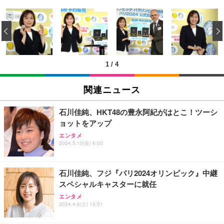
エレコム ワイヤレスマウス Bluetooth Slint M-TM1
USB から RJ45 延長ケーブルイーサネットエクステ
エレコム 有線キーボード メンブレン ブラック TK-F
0BBWH/EC 薄型 静音 4ボタン プレゼンモード機能
ンダー USB 延長 50 メートル距離 RJ45 Cat5e / 6 ケ
‹
FCM01BK
付 Windows Mac Android iOS iPadOS FireOS対応
ーブル LAN アダプタオーバーリピータイーサネット
ホワイト
￥980
￥1,390
￥847
1
/
4
エレコム ワイヤレスマウス Bluetooth EX-G 握りの
RJ45 ケーブル コネクタ Cat6A Cat6 Cat5e RJ45 イ
エレコム ワイヤレスキーボード メンブレン 薄型 フ
極み 静音設計 5ボタン マルチペアリング Mサイズ
ーサネット カプラー メス - メス ケーブル エクステ
ルキーボード テンキー ブラック TK-FDM110TXBK
関連ニュース
ガンメタリック M-XGM15BBSGM/EC
ンダー アダプター
￥1,700
￥1,890
￥487
石川佳純、HKT48の豊永阿紀がはとこ！ツーシ
ョットをアップ
【国内正規品】Keychron B1 Pro ウルトラスリム ワ
【Amazon.co.jp 限定】SoftBank 光 お申し込みエ
エンタメ
HP 有線 マウス HP 100G
イヤレスキーボード、ZMKカスタマイズ、シザース
ントリーパッケージ 使い放題 超高速インターネット
2024.5.10(金) 6:00
イッチ、2.4 GHz/Bluetooth 5.2/有線接続、ロングバ
【フレッツ光・コラボ光なら工事不要】
￥723
ッテリーライフ、Mac Windows Linux対応 (アイボ
￥5,544
￥350
リーホワイト（かな印字なし）, JISレイアウト)
石川佳純、フジ『パリ2024オリンピック』中継
スペシャルキャスターに就任
エレコム ワイヤレスマウス 静音 Slint Bluetooth 無
エレコム ワイヤレスキーボード マウスセット メン
エレコム WiFi ルーター 無線LAN Wi-Fi7 11BE 2882
エンタメ
線2.4GHz 3台マルチペアリング 薄型 軽量 充電式 M
ブレン 薄型 フルキーボード ブラック TK-FDM110M
+688Mbps IPv6(IPoE)対応 エコパッケージ WRC-W
2024.4.6(土) 15:51
サイズ ブラック M-TM25MBMSABK
BK
701-B
￥2,240
￥2,240
￥7,980