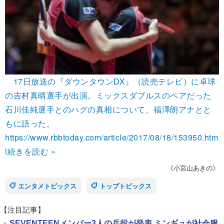
17日放送の『ダウンタウンDX』（読売テレビ）に卓球
の吉村真晴選手が出演。ミックスダブルスのペアだった
石川佳純選手とのハグの真相について、福澤朗アナとと
もに語った。
https://www.rbbtoday.com/article/2017/08/18/153950.htm
l
続きを読む »
《小宮山あきの》
エンタメトピックス
トップトピックス
【注目記事】
>
SEVENTEENメンバー3人の兵役が発表 ミンギュが社会服