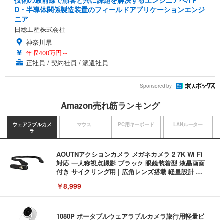
D・半導体関係製造装置のフィールドアプリケーションエンジ
ニア
日総工産株式会社
神奈川県
年収400万円～
正社員 / 契約社員 / 派遣社員
Sponsored by
Amazon売れ筋ランキング
ウェアラブルカメ
マウス
PC用キーボード
LANルーター
ラ
AOUTNアクションカメラ メガネカメラ 2 7K Wi Fi
対応 一人称視点撮影 ブラック 眼鏡装着型 液晶画面
付き サイクリング用 | 広角レンズ搭載 軽量設計 簡
単装着 長時間記録対応 液晶画面搭載 広角撮影対応
￥8,999
軽量ボディ設計 録音機能対応 着脱しやすい構造 旅
行記録にも使いやすい (S111 ブラック + イヤーフッ
ク)
1080P ポータブルウェアラブルカメラ旅行用軽量ビ