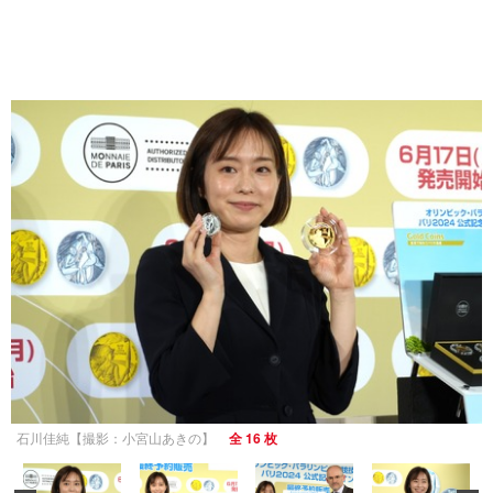
石川佳純【撮影：小宮山あきの】
全 16 枚