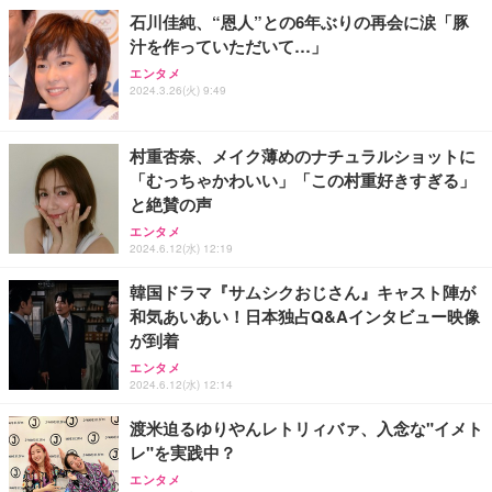
石川佳純、“恩人”との6年ぶりの再会に涙「豚
汁を作っていただいて…」
エレコム ワイヤレスキーボード 静音 テンキー付 薄
マウス 無線 静音 ワイヤレスマウス Bluetooth 5.4 2.
バッファロー Wi-Fi 6 ルーター 2401+573Mbps WS
型コンパクトサイズ Windows ChromeOS macOS
エンタメ
4GHz Type-C 充電式 無線マウス 薄型 3段階DPI切替
R-3000AX4P/NBK (× 2)
対応 ブラック TK-QT30DMBK
2024.3.26(火) 9:49
￥1,468
￥23,960
￥2,420
村重杏奈、メイク薄めのナチュラルショットに
「むっちゃかわいい」「この村重好きすぎる」
と絶賛の声
エンタメ
2024.6.12(水) 12:19
韓国ドラマ『サムシクおじさん』キャスト陣が
和気あいあい！日本独占Q&Aインタビュー映像
が到着
エンタメ
2024.6.12(水) 12:14
渡米迫るゆりやんレトリィバァ、入念な"イメト
レ"を実践中？
エンタメ