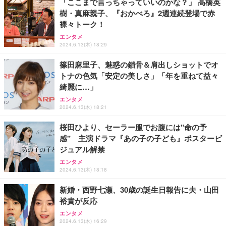
「ここまで言っちゃっていいのかな？」 高橋英
樹・真麻親子、『おかべろ』2週連続登場で赤
エレコム ワイヤレスキーボード 静音 テンキー付 薄
エレコム ワイヤレスキーボード 静音 テンキー付 薄
マウス 無線 静音 ワイヤレスマウス Bluetooth 5.4 2.
裸々トーク！
型コンパクトサイズ Windows ChromeOS macOS
型コンパクトサイズ Windows ChromeOS macOS
4GHz Type-C 充電式 無線マウス 薄型 3段階DPI切替
対応 ブラック TK-QT30DMBK
対応 ブラック TK-QT30DMBK
エンタメ
￥1,468
2024.6.13(木) 18:29
￥2,420
￥2,420
篠田麻里子、魅惑の鎖骨＆肩出しショットでオ
トナの色気「安定の美しさ」「年を重ねて益々
綺麗に…」
エンタメ
2024.6.13(木) 18:21
桜田ひより、セーラー服でお腹には"命の予
感" 主演ドラマ『あの子の子ども』ポスタービ
ジュアル解禁
エンタメ
2024.6.13(木) 18:18
新婚・西野七瀬、30歳の誕生日報告に夫・山田
裕貴が反応
エンタメ
2024.6.13(木) 16:29