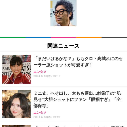
エレコム ワイヤレスマウス Bluetooth Slint M-TM1
エレコム 有線キーボード メンブレン ブラック TK-F
エレコム 有線キーボード メンブレン ブラック TK-F
0BBWH/EC 薄型 静音 4ボタン プレゼンモード機能
FCM01BK
FCM01BK
付 Windows Mac Android iOS iPadOS FireOS対応
ホワイト
￥980
￥980
￥1,390
エレコム ワイヤレスマウス Bluetooth EX-G 握りの
エレコム ワイヤレスキーボード メンブレン 薄型 フ
エレコム ワイヤレスキーボード メンブレン 薄型 フ
極み 静音設計 5ボタン マルチペアリング Mサイズ
ルキーボード テンキー ブラック TK-FDM110TXBK
ルキーボード テンキー ブラック TK-FDM110TXBK
関連ニュース
ガンメタリック M-XGM15BBSGM/EC
￥1,700
￥1,700
￥1,890
「まだいけるかな？」ももクロ・高城れにのセ
ーラー服ショットが可愛すぎ！
【国内正規品】Keychron B1 Pro ウルトラスリム ワ
【国内正規品】Keychron B1 Pro ウルトラスリム ワ
エンタメ
イヤレスキーボード、ZMKカスタマイズ、シザース
イヤレスキーボード、ZMKカスタマイズ、シザース
HP 有線 マウス HP 100G
2024.6.13(木) 19:51
イッチ、2.4 GHz/Bluetooth 5.2/有線接続、ロングバ
イッチ、2.4 GHz/Bluetooth 5.2/有線接続、ロングバ
￥723
ッテリーライフ、Mac Windows Linux対応 (アイボ
ッテリーライフ、Mac Windows Linux対応 (アイボ
￥5,544
￥5,544
リーホワイト（かな印字なし）, JISレイアウト)
リーホワイト（かな印字なし）, JISレイアウト)
ミニ丈、へそ出し、太もも露出…紗栄子の“肌
見せ”大胆ショットにファン「眼福すぎ」「全
エレコム ワイヤレスキーボード マウスセット メン
エレコム ワイヤレスキーボード マウスセット メン
エレコム ワイヤレスマウス 静音 Slint Bluetooth 無
部保存」
ブレン 薄型 フルキーボード ブラック TK-FDM110M
ブレン 薄型 フルキーボード ブラック TK-FDM110M
線2.4GHz 3台マルチペアリング 薄型 軽量 充電式 M
BK
BK
サイズ ブラック M-TM25MBMSABK
エンタメ
2024.6.13(木) 19:19
￥2,240
￥2,240
￥2,240