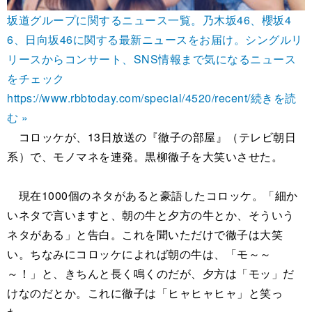
坂道グループに関するニュース一覧。乃木坂46、櫻坂4
6、日向坂46に関する最新ニュースをお届け。シングルリ
リースからコンサート、SNS情報まで気になるニュース
をチェック
https://www.rbbtoday.com/special/4520/recent/
続きを読
む »
コロッケが、13日放送の『徹子の部屋』（テレビ朝日
系）で、モノマネを連発。黒柳徹子を大笑いさせた。
現在1000個のネタがあると豪語したコロッケ。「細か
いネタで言いますと、朝の牛と夕方の牛とか、そういう
ネタがある」と告白。これを聞いただけで徹子は大笑
い。ちなみにコロッケによれば朝の牛は、「モ～～
～！」と、きちんと長く鳴くのだが、夕方は「モッ」だ
けなのだとか。これに徹子は「ヒャヒャヒャ」と笑っ