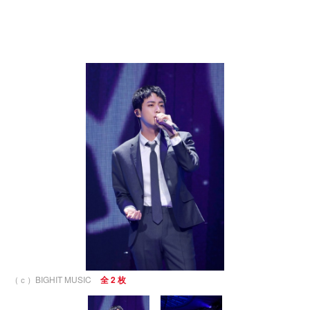
（ｃ）BIGHIT MUSIC
全 2 枚