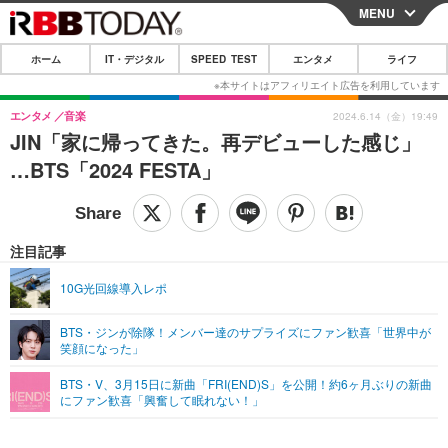
MENU
CLOSE
ホーム
IT・デジタル
SPEED TEST
エンタメ
ライフ
ホーム
IT・デジタル
エンタメ
音楽
2024.6.14（金）19:49
JIN「家に帰ってきた。再デビューした感じ」
IT・デジタルTOP
スマートフォン
SPEED TEST
…BTS「2024 FESTA」
ネタ
ガジェット・ツール
エンタメ
ショッピング
その他
エンタメTOP
映画・ドラマ
ライフ
注目記事
韓流・K-POP
韓国・芸能
ライフTOP
グルメ
リリース一覧
10G光回線導入レポ
音楽
スポーツ
ペット
ショッピング
プッシュ通知の停止方法
BTS・ジンが除隊！メンバー達のサプライズにファン歓喜「世界中が
笑顔になった」
グラビア
ブログ
その他
BTS・V、3月15日に新曲「FRI(END)S」を公開！約6ヶ月ぶりの新曲
ショッピング
その他
にファン歓喜「興奮して眠れない！」