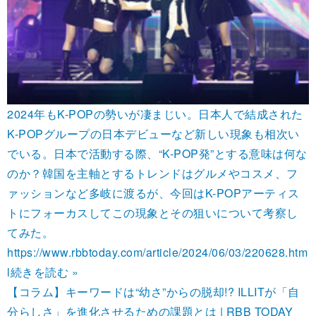
2024年もK-POPの勢いが凄まじい。日本人で結成された
K-POPグループの日本デビューなど新しい現象も相次い
でいる。日本で活動する際、“K-POP発”とする意味は何な
のか？韓国を主軸とするトレンドはグルメやコスメ、フ
ァッションなど多岐に渡るが、今回はK-POPアーティス
トにフォーカスしてこの現象とその狙いについて考察し
てみた。
https://www.rbbtoday.com/article/2024/06/03/220628.htm
l
続きを読む »
【コラム】キーワードは“幼さ”からの脱却!? ILLITが「自
分らしさ」を進化させるための課題とは | RBB TODAY