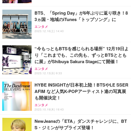
BTS、「Spring Day」が6年ぶりに返り咲き！8
3ヵ国・地域のiTunes「トップソング」に
エンタメ
2023.12.16(土) 14:40
“今もっともBTSを感じられる場所” 12月19日よ
り「これまでも、この先も、ずっとBTSととも
に展」がShibuya Sakura Stageにて開催！
エンタメ
2023.12.13(水) 9:33
HYBE INSIGHTが日本初上陸！BTSやLE SSER
AFIM など人気K-POPアーティスト達の写真展
も開催決定！
エンタメ
2023.10.19(木) 19:43
NewJeansの「ETA」ダンスチャレンジに、BT
S・ジミンがサプライズ登場！