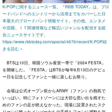
K-POPに関するニュース一覧。『RBB TODAY』は、ブロ
ードバンドへのエントリーから活用までをカバーした日
本最大のブロードバンド情報サイト。その他、エンタメ
や芸能、ＩＴ関連情報など幅広いジャンルを配信する総
合ニュースサイトです。
https://www.rbbtoday.com/special/4579/recent/K-POP
続
きを読む »
BTSは13日、韓国ソウル蚕室一帯で「2024 FESTA」
を開催した。「FESTA」はBTSが毎年6月13日のデビュ
ー日を記念してファンと一緒に楽しむお祭り。
会場は公式オープン前からARMY（ファン）の熱気で
いっぱい。特にフォトゾーンには大切な思い出を残すた
めのファンの足が絶えなかった。現場に設置されたスク
リーンに映ったメンバーたちの手紙もファンに感動を与