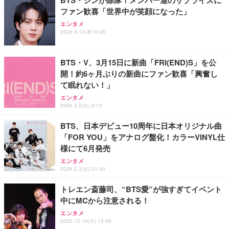
BTS・ジンが除隊！メンバー達のサプライズに
ファン歓喜「世界中が笑顔になった」
【整備済み品】Lenovo ThinkCentre M75s Gen2 Ry
【純正品】27"ゲーミングモニター DualSense 充電
【純正品】27"ゲーミングモニター DualSense 充電
エンタメ
zen 5 PRO 3400G メモリ16GB SSD256GB Window
フック付き（CFI-ZDM1J）
フック付き（CFI-ZDM1J）
2024.6.13(木) 9:48
s11 Pro MS Office 2021 Type-C Wi-Fi Bluetooth D
VD搭載 デスクトップPC
￥49,979
￥49,979
￥37,760
BTS・V、3月15日に新曲「FRI(END)S」を公
開！約6ヶ月ぶりの新曲にファン歓喜「興奮し
【整備済み品】Dell E2724HS 27インチ 液晶モニタ
【整備済み品】 ゲーミングPC デスクトップ タワー
【整備済み品】Dell E2724HS 27インチ 液晶モニタ
て眠れない！」
ー フルHD（1920×1080）VA 非光沢 HDMI/DisplayP
型 UNITCOM biz-h 10世代 Core i7-10700 - RTX 406
ー フルHD（1920×1080）VA 非光沢 HDMI/DisplayP
ort/VGA スピーカー内蔵 高さ調整 スイベル VESA対
0 8G - 32GBメモリ - 大容量 SSD1.0TB - Windows
ort/VGA スピーカー内蔵 高さ調整 スイベル VESA対
エンタメ
応 ComfortView ビジネス向け
11 - ゲームPC - プロ仕様 マウスコンピュータ
応 ComfortView ビジネス向け
2024.3.5(火) 9:15
￥15,800
￥169,800
￥15,800
BTS、日本デビュー10周年に日本オリジナル曲
「FOR YOU」をアナログ盤化！カラーVINYL仕
【MiniLED/24.5inch/280Hz/FHD】GRAPHT THE S
【整備済み品】Dell OptiPlex SFF Plus 7010 デスク
【MiniLED/24.5inch/280Hz/FHD】GRAPHT THE S
様にて6月発売
HOOTER Gaming Monitor 24” Essential ゲーミン
トップPC Core i5-13500 DDR4 メモリ32GB SSD51
HOOTER Gaming Monitor 24” Essential ゲーミン
グモニター QD 24.5インチ 1ms FHD 量子ドット 残
2GB+HDD1TB MS Office 2021 DisplayPort/HDMI U
グモニター QD 24.5インチ 1ms FHD 量子ドット 残
エンタメ
像低減 (3年保証 | 輝点保証 | 日本メーカー)
SB3.2 有線LAN 省スペース ビジネスPC/Wi-Fi USB
像低減 (3年保証 | 輝点保証 | 日本メーカー)
2024.2.3(土) 21:40
￥34,980
￥114,800
￥34,980
アダプター付
トレエン斎藤司、“BTS愛”が強すぎてイベント
中にMCから注意される！
エンタメ
2023.12.19(火) 12:49