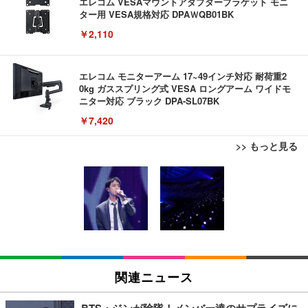
エレコム VESAマウントアダプターブラケット モニ
ター用 VESA規格対応 DPAＷQB01BK
￥2,110
エレコム モニターアーム 17~49インチ対応 耐荷重2
0kg ガススプリング式 VESA ロングアーム ワイドモ
ニター対応 ブラック DPA-SL07BK
￥7,420
>> もっと見る
EIZO ビジネス向けプレミアムモニター | FlexScan
TITAN GAMING 【メーカー保証1年】【850W GOL
EIZO ビジネス向けプレミアムモニター | FlexScan
EV3240X-WT | 31.5型4K UHD・USB Type-C・ホワ
D電源搭載】 ゲーミングPC デスクトップパソコン
EV3240X-WT | 31.5型4K UHD・USB Type-C・ホワ
イト
GeForce RTX 5060 Ryzen 7 5700X メモリ32GB NV
イト
Me SSD 2TB Windows 11 Home CX200M ブラック
￥105,595
￥222,000
￥105,595
EIZO ビジネス向けプレミアムモニター | FlexScan
TITAN GAMING 【メーカー保証1年】【850W GOL
EIZO ビジネス向けプレミアムモニター | FlexScan
EV2740X-WT | 27.0型4K UHD・USB Type-C・ホワ
D電源搭載】 ゲーミングPC デスクトップパソコン
EV2740X-WT | 27.0型4K UHD・USB Type-C・ホワ
関連ニュース
イト
GeForce RTX 5060 Ryzen 7 5700X メモリ32GB NV
イト
Me SSD 2TB Windows 11 Home CX200M ホワイト
￥109,572
￥222,000
￥109,572