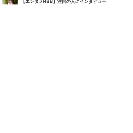
【エンタメRBB】注目の人にインタビュー
【坂道グループニュース】ーエンタメRBBー
今観るべきオススメ「韓国ドラマ」
快適デスクのヒントが満載！こだわりデスクツアー
【進化するオフィス】
記事
ホーム
›
エンタメ
›
音楽
›
TOP