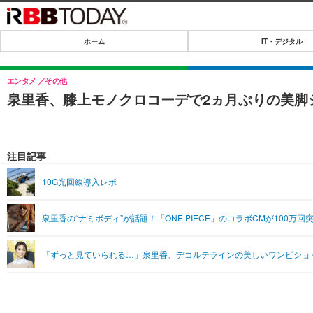
ホーム
IT・デジタル
ホーム
IT・デジタル
エンタメ
その他
泉里香、膝上モノクロコーデで2ヵ月ぶりの美脚
IT・デジタルTOP
SPEED TEST
ネタ
エンタメ
注目記事
ショッピング
エンタメTOP
ライフ
10G光回線導入レポ
韓流・K-POP
ライフTOP
リリース一覧
泉里香の“ナミボディ”が話題！「ONE PIECE」のコラボCMが100万回
音楽
ペット
プッシュ通知の停止方法
グラビア
その他
「ずっと見ていられる…」泉里香、デコルテラインの美しいワンピショッ
ショッピング