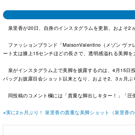
泉里香が20日、自身のインスタグラムを更新。およそ2
ファッションブランド「MaisonValentino（メ
ート丈は膝上15センチほどの長さで、透明感溢れる美脚を
泉がインスタグラム上で美脚を披露するのは、4月15日投
バッグお披露目会ショット以来となり、およそ2、3ヵ月
同投稿のコメント欄には「貴重な脚出しキター！」「圧倒
※実に2ヵ月ぶり！ 泉里香の貴重な美脚ショット（泉里香