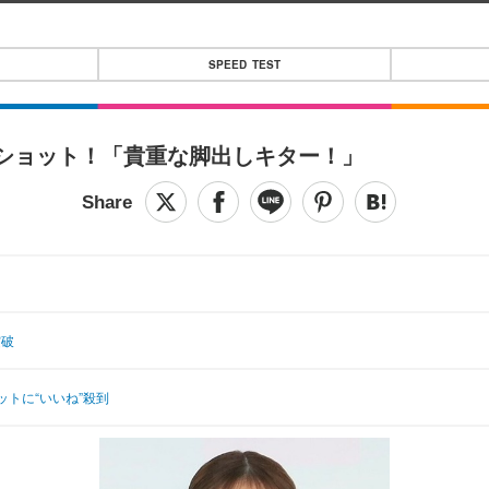
SPEED TEST
ショット！「貴重な脚出しキター！」
突破
トに“いいね”殺到