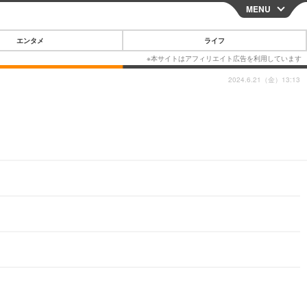
MENU
CLOSE
エンタメ
ライフ
2024.6.21（金）13:13
スマートフォン
ガジェット・ツール
その他
映画・ドラマ
韓国・芸能
グルメ
スポーツ
ショッピング
ブログ
その他