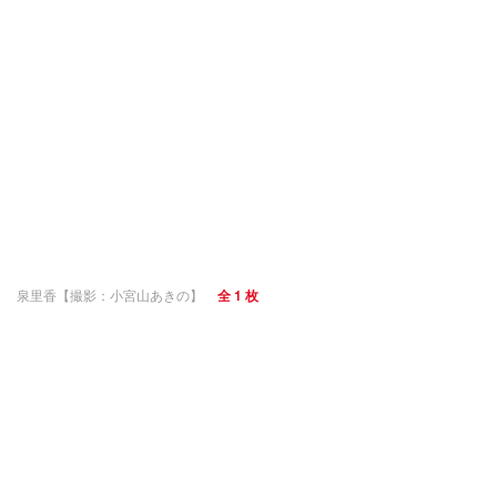
泉里香【撮影：小宮山あきの】
全 1 枚