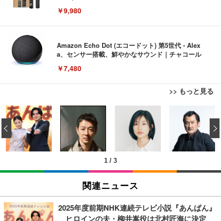
￥9,980
Amazon Echo Dot (エコードット) 第5世代 - Alex
a、センサー搭載、鮮やかなサウンド｜チャコール
￥7,480
>> もっと見る
[EdoErgo] オフィスチェア 椅子 テレワーク 疲れな
エレコム 充電器 Type-C USB-C 20W USB PD対応
12cm HDMI延長ケーブル Fire TV Stick対応 オス-メ
い 跳ね上げ式アームレスト コンパクト 約105度ロッ
ケーブル一体型 1.5m PSE認証品 GaN採用 折りたた
‹
ス アダプター
キング pc 事務椅子 360度回転 座面昇降 強化ナイロ
み式プラグ しろちゃん 【 iPhone16 15 等対応】 E
ン樹脂ベース 通気性メッシュ 在宅ワーク H-WY01
C-AC6920WF
￥880
￥5,699
￥1,090
(黒網+黒枠+黒足)
1
/
3
モバイルバッテリー 大容量 30000mAh 【22.5W/20
SIHOO B100 オフィスチェア／デスクチェア メッシ
Amazon micro-USB イーサネットアダプター
W急速充電 4本ケーブル内蔵】 209g超軽量 小型 バ
ュチェア 人間工学 疲れない ブラック
関連ニュース
ッテリー 5台同時充電 Type-C出力 スマホ 充電器 LC
￥1,780
D残量表示 LEDライト付き ストラップ付き 持ち運び
￥27,999
￥2,469
携帯充電器 停電対策 アウトドア/旅行/出張/防災/緊
2025年度前期NHK連続テレビ小説『あんぱん』
急用 iOS/Android各種他対応 機内持込可 (高級白い)
ヒロインの夫・柳井嵩役は北村匠海に決定