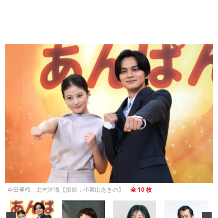
今田美桜、北村匠海【撮影：小宮山あきの】
全 10 枚