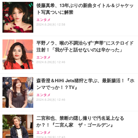
後藤真希、13年ぶりの新曲タイトル＆ジャケッ
ト写真ついに解禁
エンタメ
2024.6.26(水) 12:58
平野ノラ、喉の不調治らず“声帯”にステロイド
注射！「我が子と話せないのは辛かった」
エンタメ
2024.6.26(水) 12:46
森香澄＆HiHi Jets猪狩と学ぶ、最新腸活！『ホ
ンマでっか！？TV』
エンタメ
2024.6.26(水) 12:46
二宮和也、禁断の隠し撮りで汚名返上なる
か？！『二宮ん家 ザ・ゴールデン』
エンタメ
2024.6.26(水) 12:43