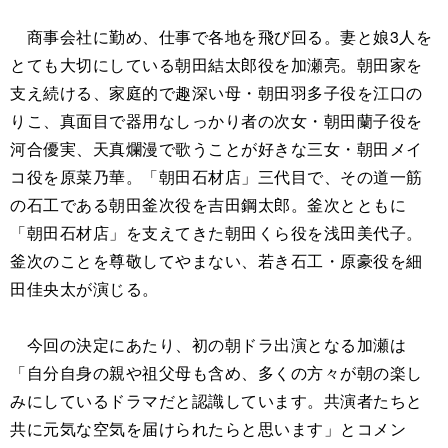
商事会社に勤め、仕事で各地を飛び回る。妻と娘3人を
とても大切にしている朝田結太郎役を加瀬亮。朝田家を
支え続ける、家庭的で趣深い母・朝田羽多子役を江口の
りこ、真面目で器用なしっかり者の次女・朝田蘭子役を
河合優実、天真爛漫で歌うことが好きな三女・朝田メイ
コ役を原菜乃華。「朝田石材店」三代目で、その道一筋
の石工である朝田釜次役を吉田鋼太郎。釜次とともに
「朝田石材店」を支えてきた朝田くら役を浅田美代子。
釜次のことを尊敬してやまない、若き石工・原豪役を細
田佳央太が演じる。
今回の決定にあたり、初の朝ドラ出演となる加瀬は
「自分自身の親や祖父母も含め、多くの方々が朝の楽し
みにしているドラマだと認識しています。共演者たちと
共に元気な空気を届けられたらと思います」とコメン