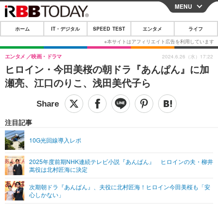
MENU
CLOSE
ホーム
IT・デジタル
SPEED TEST
エンタメ
ライフ
ホーム
IT・デジタル
エンタメ
映画・ドラマ
2024.6.26（水）17:22
ヒロイン・今田美桜の朝ドラ『あんぱん』に加
IT・デジタルTOP
スマートフォン
SPEED TEST
瀬亮、江口のりこ、浅田美代子ら
ネタ
ガジェット・ツール
エンタメ
ショッピング
その他
エンタメTOP
映画・ドラマ
ライフ
注目記事
韓流・K-POP
韓国・芸能
ライフTOP
グルメ
リリース一覧
10G光回線導入レポ
音楽
スポーツ
ペット
ショッピング
プッシュ通知の停止方法
2025年度前期NHK連続テレビ小説『あんぱん』 ヒロインの夫・柳井
嵩役は北村匠海に決定
グラビア
ブログ
その他
次期朝ドラ『あんぱん』、夫役に北村匠海！ヒロイン今田美桜も「安
ショッピング
その他
心しかない」