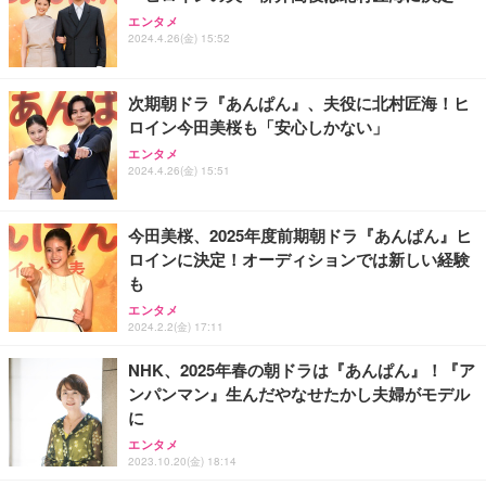
Sezlife オフィスチェア デスクチェア 疲れない テレ
エレコム 充電器 Type-C USB-C 20W USB PD対応 1
Alexa対応音声認識リモコン Pro | 対応する別売りの
エンタメ
ワーク チェア 強化バックレスト 30度ロッキング機
ポート PSE認証品 GaN採用 折りたたみ式プラグ ホ
Fire TV本体が必要です
2024.4.26(金) 15:52
能 人間工学 椅子 腰サポート 90度跳ね上げ式アーム
ワイト 【 iPhone16 15 等対応】 EC-AC6820WH
レスト 3Dヘッドレスト ハンガー付き 高反発クッシ
￥3,980
￥7,680
￥790
ョン PCチェア 通気性メッシュ ゲーミング/勉強/事
次期朝ドラ『あんぱん』、夫役に北村匠海！ヒ
務用 おしゃれ パソコンチェア (ブラック)
ロイン今田美桜も「安心しかない」
Sezlife オフィスチェア デスクチェア 疲れない テレ
エレコム 充電器 40W 2ポート Type-C USB PD対応
エンタメ
ワーク チェア 強化バックレスト 30度ロッキング機
Amazon 5W USB 充電器
PPS対応 GaN II採用 折りたたみ式プラグ ホワイト
2024.4.26(金) 15:51
能 人間工学 椅子 腰サポート 90度跳ね上げ式アーム
EC-AC10640WH
￥1,980
レスト 3Dヘッドレスト ハンガー付き 高反発クッシ
￥7,680
￥1,790
ョン PCチェア 通気性メッシュ ゲーミング/勉強/事
今田美桜、2025年度前期朝ドラ『あんぱん』ヒ
務用 おしゃれ パソコンチェア (ホワイト)
ロインに決定！オーディションでは新しい経験
ANDWINT オフィスチェア デスクチェア 肘なし メ
エレコム 65W 充電器 Type-C コンセント 急速 PD対
も
ッシュ 通気性 ランバーサポート付き 腰サポート ガ
Amazon純正 USBタイプCケーブル (ブラック)
応 スイング式プラグ採用 PSE技術基準適合 ブラッ
ス圧無段階昇降 360度回転 キャスター付き コンパク
ク EC-AC12465BK
エンタメ
￥1,180
ト 幅52×奥行58.5×高さ84～96cm テレワーク 在宅
2024.2.2(金) 17:11
￥4,139
￥2,190
勤務 ブラック
NHK、2025年春の朝ドラは『あんぱん』！『ア
ンパンマン』生んだやなせたかし夫婦がモデル
に
エンタメ
2023.10.20(金) 18:14