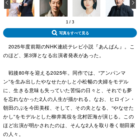
‹
1
/
3
写真をすべて見る
2025年度前期のNHK連続テレビ小説『あんぱん』。こ
のほど、第3弾となる出演者発表があった。
戦後80年を迎える2025年。同作では、“アンパンマ
ン”を生み出したやなせたかしと小松暢の夫婦をモデル
に、生きる意味も失っていた苦悩の日々と、それでも夢
を忘れなかった2人の人生が描かれる。なお、ヒロイン・
朝田のぶを今田美桜、そして、その夫となる、“やなせた
かし”をモデルとした柳井嵩役を北村匠海が演じる。この
ほど出演が明かされたのは、そんな2人を取り巻く朝田家
の人々。