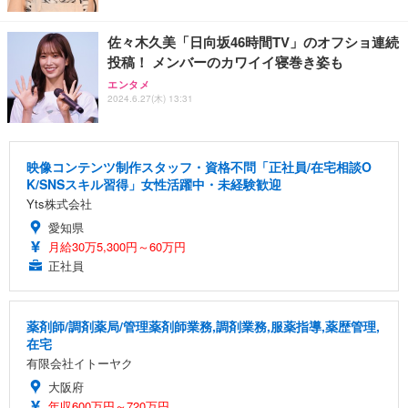
佐々木久美「日向坂46時間TV」のオフショ連続
投稿！ メンバーのカワイイ寝巻き姿も
エンタメ
2024.6.27(木) 13:31
映像コンテンツ制作スタッフ・資格不問「正社員/在宅相談O
K/SNSスキル習得」女性活躍中・未経験歓迎
Yts株式会社
愛知県
月給30万5,300円～60万円
正社員
薬剤師/調剤薬局/管理薬剤師業務,調剤業務,服薬指導,薬歴管理,
在宅
有限会社イトーヤク
大阪府
年収600万円～720万円