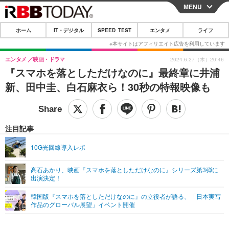
MENU
CLOSE
ホーム
IT・デジタル
SPEED TEST
エンタメ
ライフ
ホーム
IT・デジタル
エンタメ
映画・ドラマ
2024.6.27（木）20:46
『スマホを落としただけなのに』最終章に井浦
IT・デジタルTOP
スマートフォン
SPEED TEST
新、田中圭、白石麻衣ら！30秒の特報映像も
ネタ
ガジェット・ツール
エンタメ
ショッピング
その他
エンタメTOP
映画・ドラマ
ライフ
注目記事
韓流・K-POP
韓国・芸能
ライフTOP
グルメ
リリース一覧
10G光回線導入レポ
音楽
スポーツ
ペット
ショッピング
プッシュ通知の停止方法
髙石あかり、映画『スマホを落としただけなのに』シリーズ第3弾に
出演決定！
グラビア
ブログ
その他
韓国版『スマホを落としただけなのに』の立役者が語る、「日本実写
ショッピング
その他
作品のグローバル展望」イベント開催