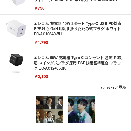
￥790
エレコム 充電器 40W 2ポート Type-C USB PD対応
PPS対応 GaN II採用 折りたたみ式プラグ ホワイト
EC-AC10640WH
￥1,790
エレコム 65W 充電器 Type-C コンセント 急速 PD対
応 スイング式プラグ採用 PSE技術基準適合 ブラッ
ク EC-AC12465BK
￥2,190
>> もっと見る
【整備済み品】ノートパソコン 富士通 LIEFBOOK
エレコム 充電器 Type-C USB-C 20W USB PD対応
【New】Amazon Fire TV Stick HD | 手軽にストリ
U9311X/F 13.3型 第11世代 Core i5-1145G7/Window
ケーブル一体型 1.5m PSE認証品 GaN採用 折りたた
ーミングをはじめよう | ストリーミングメディアプ
s11 Pro/MS Office 2021搭載/Webカメラ/Wifi・Blue
み式プラグ しろちゃん 【 iPhone16 15 等対応】 E
レイヤー
tooth・HDMI・Type-C/360度回転対応/有線静音マウ
C-AC6920WF
￥44,948
￥1,090
￥6,980
ス付属/180日保証(タッチスクリーン/メモリ16GB,S
SD256GB)