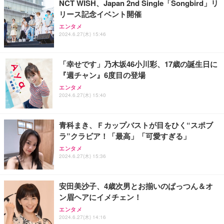
NCT WISH、Japan 2nd Single「Songbird」リ
リース記念イベント開催
エンタメ
2024.6.27(木) 15:46
「幸せです」乃木坂46小川彩、17歳の誕生日に
『週チャン』6度目の登場
エンタメ
2024.6.27(木) 15:40
青科まき、Ｆカップバストが目をひく“スポブ
ラ”クラビア！「最高」「可愛すぎる」
エンタメ
2024.6.27(木) 15:36
安田美沙子、4歳次男とお揃いのぱっつん＆オ
ン眉ヘアにイメチェン！
エンタメ
2024.6.27(木) 14:16