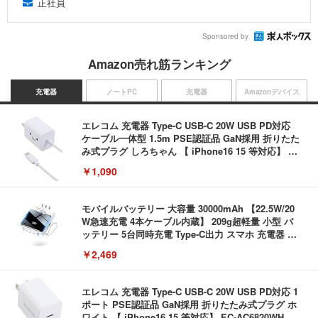
正社員
Sponsored by
Amazon売れ筋ランキング
充電器
ノートPC
充電器
Amazonデバイス
エレコム 充電器 Type-C USB-C 20W USB PD対応
ケーブル一体型 1.5m PSE認証品 GaN採用 折りたた
み式プラグ しろちゃん 【 iPhone16 15 等対応】 E
C-AC6920WF
￥1,090
モバイルバッテリー 大容量 30000mAh 【22.5W/20
W急速充電 4本ケーブル内蔵】 209g超軽量 小型 バ
ッテリー 5台同時充電 Type-C出力 スマホ 充電器 LC
D残量表示 LEDライト付き ストラップ付き 持ち運び
￥2,469
携帯充電器 停電対策 アウトドア/旅行/出張/防災/緊
急用 iOS/Android各種他対応 機内持込可 (高級白い)
エレコム 充電器 Type-C USB-C 20W USB PD対応 1
ポート PSE認証品 GaN採用 折りたたみ式プラグ ホ
ワイト 【 iPhone16 15 等対応】 EC-AC6820WH