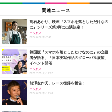
【整備済み品】中古 ノートパソコン 富士通 A5511/
モバイルバッテリー 大容量 30000mAh 【22.5W/20
【New】Amazon Fire TV Stick HD | 手軽にストリ
15.6型/ 第11世代 Core i3-1125G4// Win11 Pro/MS
W急速充電 4本ケーブル内蔵】 209g超軽量 小型 バ
ーミングをはじめよう | ストリーミングメディアプ
関連ニュース
Office 2021 Pro 付属/Webカメラ/DVD/豊富な接続端
ッテリー 5台同時充電 Type-C出力 スマホ 充電器 LC
レイヤー
子 (HDMI, VGA, USB 3.0)/ 有線静音マウス付属/ 180
D残量表示 LEDライト付き ストラップ付き 持ち運び
￥36,880
￥2,469
￥6,980
日保証（メモリ 8GB,SSD256GB）
携帯充電器 停電対策 アウトドア/旅行/出張/防災/緊
髙石あかり、映画『スマホを落としただけなの
急用 iOS/Android各種他対応 機内持込可 (高級白い)
に』シリーズ第3弾に出演決定！
【整備済み品】中古 ノートパソコン 富士通 A5511/
エレコム 充電器 Type-C USB-C 20W USB PD対応 1
Amazon Fire TV Stick 4K Select | 4Kの高画質スト
エンタメ
15.6型/ 第11世代 Core i3-1125G4// Win11 Pro/MS
ポート PSE認証品 GaN採用 折りたたみ式プラグ ホ
2024.6.27(木) 7:43
リーミング | ストリーミングメディアプレイヤー
Office 2021 Pro 付属/Webカメラ/DVD/豊富な接続端
ワイト 【 iPhone16 15 等対応】 EC-AC6820WH
子 (HDMI, VGA, USB 3.0)/ 有線静音マウス付属/ 180
￥7,980
￥49,880
￥790
日保証（メモリ 16GB,SSD512GB）
韓国版『スマホを落としただけなのに』の立役
者が語る、「日本実写作品のグローバル展望」
【整備済み品】ノートパソコン 富士通 LIEFBOOK
エレコム 充電器 40W 2ポート Type-C USB PD対応
Amazon Fire TV Stick 4K Plus | 映画館のような4K
イベント開催
U9311X/F 13.3型 第11世代 Core i5-1145G7/Window
PPS対応 GaN II採用 折りたたみ式プラグ ホワイト
体験 | ストリーミングメディアプレイヤー
s11 Pro/MS Office 2021搭載/Webカメラ/Wifi・Blue
EC-AC10640WH
エンタメ
2023.7.25(火) 17:02
tooth・HDMI・Type-C/360度回転対応/有線静音マウ
￥9,980
￥44,880
￥1,790
ス付属/180日保証(タッチスクリーン/メモリ8GB,SS
前澤友作氏、レース復帰を報告！
D256GB)
VETESAノートパソコン Corei7 15.6インチ IPS液
エレコム 65W 充電器 Type-C コンセント 急速 PD対
エンタメ
Amazon Echo Dot (エコードット) 第5世代 - Alex
2024.6.27(木) 19:48
晶/1920×1080FHD Office2024搭載 Win11 Pro ノー
応 スイング式プラグ採用 PSE技術基準適合 ブラッ
a、センサー搭載、鮮やかなサウンド｜チャコール
トPC 16GB メモリ SSD 256GB WEBカメラ付き 軽
ク EC-AC12465BK
量薄型 laptop WIFI5/BT5.0/指紋認証機能/テンキー/
￥7,480
￥59,980
￥2,190
日本語キーボード ラップトップ 学生向け 仕事用 学
習用 ピンク