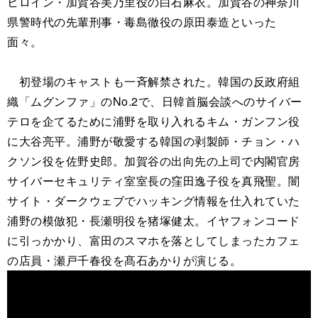
ヒロイン・加賀谷美乃里役の白石麻衣。加賀谷の神奈川
県警時代の先輩刑事・毒島徹役の原田泰造といった
面々。
初登場のキャストも一斉解禁された。韓国の反政府組
織「ムグンファ」のNo.2で、日韓首脳会談へのサイバー
テロを企てるために浦野を取り入れるキム・ガンフン役
に大谷亮平。浦野が敬愛する韓国の剥製師・チョン・ハ
クソン役を佐野史郎。加賀谷の出向先の上司で内閣官房
サイバーセキュリティ室室長の窪田逸子役を真飛聖。闇
サイト・ダークウェブでハッキング情報を仕入れていた
浦野の模倣犯・長瀬明役を猪塚健太。イヤフォンコード
に引っかかり、富田のスマホを落としてしまったカフェ
の店員・瀬戸千春役を髙石あかりが演じる。