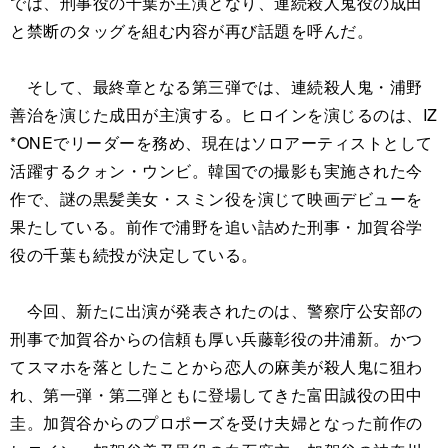
では、刑事役の千葉が主演となり、連続殺人鬼役の成田
と禁断のタッグを組む内容が再び話題を呼んだ。
そして、最終章となる第三弾では、連続殺人鬼・浦野
善治を演じた成田が主演する。ヒロインを演じるのは、IZ
*ONEでリーダーを務め、現在はソロアーティストとして
活躍するクォン・ウンビ。韓国での撮影も実施された今
作で、謎の黒髪美女・スミン役を演じて映画デビューを
果たしている。前作で浦野を追い詰めた刑事・加賀谷学
役の千葉も続投が決定している。
今回、新たに出演が発表されたのは、警察庁公安部の
刑事で加賀谷からの信頼も厚い兵藤彰役の井浦新。かつ
てスマホを落としたことから恋人の麻美が殺人鬼に狙わ
れ、第一弾・第二弾ともに登場してきた富田誠役の田中
圭。加賀谷からのプロポーズを受け夫婦となった前作の