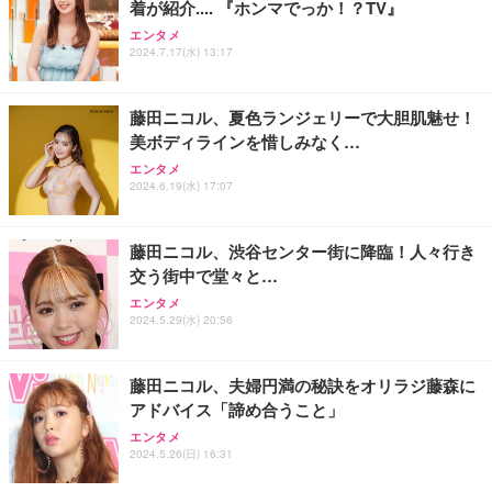
着が紹介.... 『ホンマでっか！？TV』
エンタメ
2024.7.17(水) 13:17
藤田ニコル、夏色ランジェリーで大胆肌魅せ！
美ボディラインを惜しみなく…
エンタメ
2024.6.19(水) 17:07
藤田ニコル、渋谷センター街に降臨！人々行き
交う街中で堂々と…
エンタメ
2024.5.29(水) 20:56
藤田ニコル、夫婦円満の秘訣をオリラジ藤森に
アドバイス「諦め合うこと」
エンタメ
2024.5.26(日) 16:31