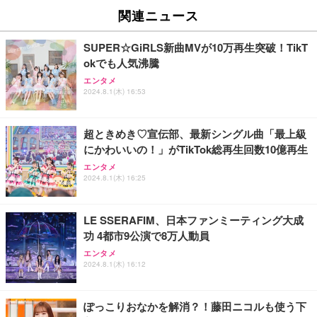
性】 有線イヤホン マイク付き HiFi音質 ノイズ低減
関連ニュース
重低音 遅延なし
￥949
SUPER☆GiRLS新曲MVが10万再生突破！TikT
okでも人気沸騰
Lightning to 3.5mm イヤホンジャック 変換 MFi認
エンタメ
証 【ハイレゾ音質】 内蔵DAC 遅延なし 48ビット/9
2024.8.1(木) 16:53
6KHz 音量調節対応
￥999
超ときめき♡宣伝部、最新シングル曲「最上級
にかわいいの！」がTikTok総再生回数10億再生
【HIFI音質】iphone イヤホンジャック ライトニン
エンタメ
グ イヤホン 変換 MFI認証 4極 内蔵DAC 遅延なし 音
2024.8.1(木) 16:25
量調節/音楽
￥999
LE SSERAFIM、日本ファンミーティング大成
功 4都市9公演で8万人動員
寝ホン 睡眠用イヤホン 寝ながら 痛くない 超軽量2.8
g ASMR推薦 ワイヤレス Bluetooth6.1 柔軟性高 安
エンタメ
眠 仕事 ブルー
2024.8.1(木) 16:12
￥2,682
ぽっこりおなかを解消？！藤田ニコルも使う下