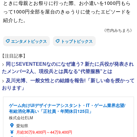
ときに母親とお祭りに行った際、お小遣いを1000円もら
って1000円全部を屋台のきゅうりに使ったエピソードを
紹介した。
《竹内みちまろ》
エンタメトピックス
トップトピックス
【注目記事】
>
同じSEVENTEENなのになぜ違う? 新たに兵役が発表され
たメンバー2人、現役兵とは異なる“代替服務”とは
>
及川光博、一般女性との結婚を報告!「新しい命を授かって
おります」
ゲーム向けUIデザイナーアシスタント・IT・ゲーム業界志望/
有給消化率高い「正社員・年間休日125日」
株式会社ELM
愛知県
月給30万9,400円～44万9,400円