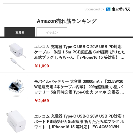
Sponsored by
Amazon売れ筋ランキング
充電器
イヤホン
エレコム 充電器 Type-C USB-C 20W USB PD対応
ケーブル一体型 1.5m PSE認証品 GaN採用 折りたた
み式プラグ しろちゃん 【 iPhone16 15 等対応】 E
C-AC6920WF
￥1,090
モバイルバッテリー 大容量 30000mAh 【22.5W/20
W急速充電 4本ケーブル内蔵】 209g超軽量 小型 バ
ッテリー 5台同時充電 Type-C出力 スマホ 充電器 LC
D残量表示 LEDライト付き ストラップ付き 持ち運び
￥2,469
携帯充電器 停電対策 アウトドア/旅行/出張/防災/緊
急用 iOS/Android各種他対応 機内持込可 (高級白い)
エレコム 充電器 Type-C USB-C 20W USB PD対応 1
ポート PSE認証品 GaN採用 折りたたみ式プラグ ホ
ワイト 【 iPhone16 15 等対応】 EC-AC6820WH