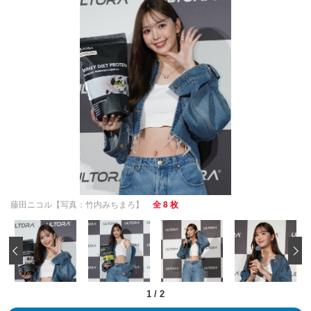
藤田ニコル【写真：竹内みちまろ】
全 8 枚
‹
1
/
2