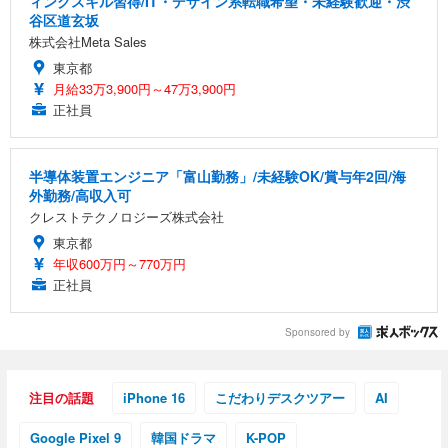
ィングスキル習得/IT・デザイン系転職希望・未経験歓迎・渋
谷区道玄坂
株式会社Meta Sales
東京都
月給33万3,900円～47万3,900円
正社員
半導体装置エンジニア「富山勤務」/未経験OK/賞与年2回/海
外勤務/高収入可
クレストテクノロジーズ株式会社
東京都
年収600万円～770万円
正社員
Sponsored by
注目の話題
iPhone 16
こだわりデスクツアー
AI
Google Pixel 9
韓国ドラマ
K-POP