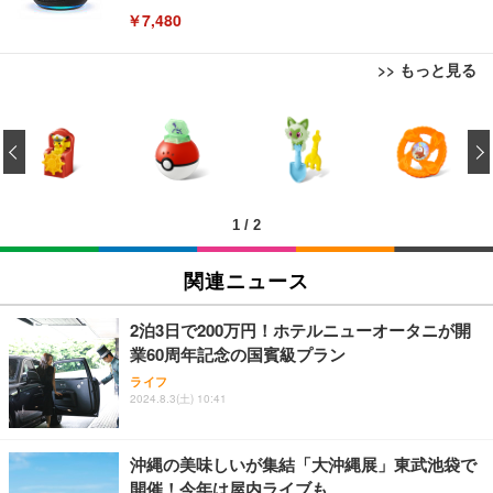
￥7,480
>> もっと見る
[EdoErgo] オフィスチェア 椅子 テレワーク 疲れな
EIZO ビジネス向けプレミアムモニター | FlexScan
Amazonベーシック ペットシーツ 薄型 レギュラー 1
い 跳ね上げ式アームレスト コンパクト 約105度ロッ
EV3240X-WT | 31.5型4K UHD・USB Type-C・ホワ
‹
回使い捨て 無香料 ホワイト 300枚
キング pc 事務椅子 360度回転 座面昇降 強化ナイロ
イト
ン樹脂ベース 通気性メッシュ 在宅ワーク H-WY01
￥3,373
￥5,699
￥105,595
(黒網+黒枠+黒足)
1
/
2
EIZO ビジネス向けプレミアムモニター | FlexScan
SIHOO B100 オフィスチェア／デスクチェア メッシ
Amazonベーシック ペットシーツ 厚型 ワイド 42枚
EV2740X-WT | 27.0型4K UHD・USB Type-C・ホワ
ュチェア 人間工学 疲れない ブラック
x2袋(84枚) ホワイト(吸収面:ライトブルー)
関連ニュース
イト
￥27,999
￥3,234
￥109,572
2泊3日で200万円！ホテルニューオータニが開
業60周年記念の国賓級プラン
Sezlife オフィスチェア デスクチェア 疲れない テレ
【純正品】27"ゲーミングモニター DualSense 充電
ネオ・ルーライフ ネオ・オムツ L 中型犬用 26枚入
ライフ
ワーク チェア 強化バックレスト 30度ロッキング機
2024.8.3(土) 10:41
フック付き（CFI-ZDM1J）
り 単品
能 人間工学 椅子 腰サポート 90度跳ね上げ式アーム
レスト 3Dヘッドレスト ハンガー付き 高反発クッシ
￥49,979
￥1,800
￥7,680
ョン PCチェア 通気性メッシュ ゲーミング/勉強/事
沖縄の美味しいが集結「大沖縄展」東武池袋で
務用 おしゃれ パソコンチェア (ブラック)
開催！今年は屋内ライブも