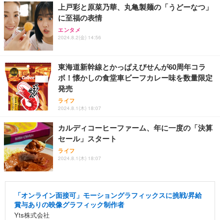
上戸彩と原菜乃華、丸亀製麺の「うどーなつ」
に至福の表情
エンタメ
2024.8.2(金) 14:56
東海道新幹線とかっぱえびせんが60周年コラ
ボ！懐かしの食堂車ビーフカレー味を数量限定
発売
ライフ
2024.8.1(木) 18:07
カルディコーヒーファーム、年に一度の「決算
セール」スタート
ライフ
2024.8.1(木) 18:07
「オンライン面接可」モーショングラフィックスに挑戦/昇給
賞与ありの映像グラフィック制作者
Yts株式会社