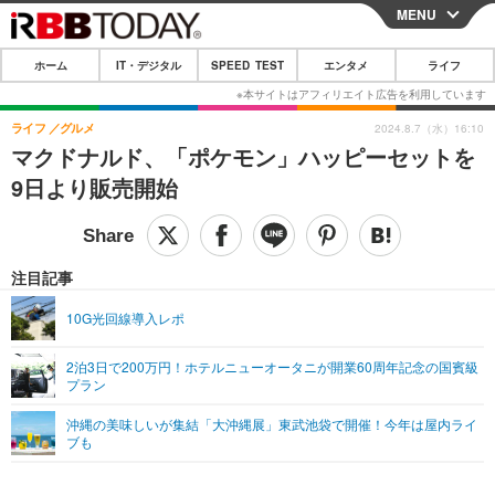
MENU
CLOSE
ホーム
IT・デジタル
SPEED TEST
エンタメ
ライフ
ホーム
IT・デジタル
ライフ
グルメ
2024.8.7（水）16:10
マクドナルド、「ポケモン」ハッピーセットを
IT・デジタルTOP
スマートフォン
SPEED TEST
9日より販売開始
ネタ
ガジェット・ツール
エンタメ
ショッピング
その他
エンタメTOP
映画・ドラマ
ライフ
注目記事
韓流・K-POP
韓国・芸能
ライフTOP
グルメ
リリース一覧
10G光回線導入レポ
音楽
スポーツ
ペット
ショッピング
プッシュ通知の停止方法
2泊3日で200万円！ホテルニューオータニが開業60周年記念の国賓級
プラン
グラビア
ブログ
その他
沖縄の美味しいが集結「大沖縄展」東武池袋で開催！今年は屋内ライ
ショッピング
その他
ブも