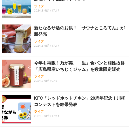
Sezlife オフィスチェア デスクチェア 疲れない テレ
【整備済み品】Dell E2724HS 27インチ 液晶モニタ
Smart Basic(スマートベーシック) 【Amazon.co.jp
ライフ
ワーク チェア 強化バックレスト 30度ロッキング機
ー フルHD（1920×1080）VA 非光沢 HDMI/DisplayP
限定】 Smart Basic アイリスオーヤマ ペットシーツ
2024.8.5(月) 17:17
能 人間工学 椅子 腰サポート 90度跳ね上げ式アーム
ort/VGA スピーカー内蔵 高さ調整 スイベル VESA対
超厚型 お徳用 ワイド 100枚入 (x 1) (ケース販売)
レスト 3Dヘッドレスト ハンガー付き 高反発クッシ
応 ComfortView ビジネス向け
￥7,680
￥15,800
￥3,670
ョン PCチェア 通気性メッシュ ゲーミング/勉強/事
新たなるサ活のお供！「サウナところてん」が
務用 おしゃれ パソコンチェア (ホワイト)
新発売
ANDWINT オフィスチェア デスクチェア 肘なし メ
【MiniLED/24.5inch/280Hz/FHD】GRAPHT THE S
アイリスオーヤマ ペットシーツ 超厚型 お徳用 レギ
ッシュ 通気性 ランバーサポート付き 腰サポート ガ
HOOTER Gaming Monitor 24” Essential ゲーミン
ライフ
ュラー 200枚入【Amazon.co.jp限定】
ス圧無段階昇降 360度回転 キャスター付き コンパク
グモニター QD 24.5インチ 1ms FHD 量子ドット 残
2024.8.5(月) 17:17
ト 幅52×奥行58.5×高さ84～96cm テレワーク 在宅
像低減 (3年保証 | 輝点保証 | 日本メーカー)
￥3,731
￥4,139
￥34,980
勤務 ブラック
今年も再販！乃が美、「生」食パンと相性抜群
「広島県産いちじくジャム」を数量限定販売
ライフ
2024.8.6(火) 9:48
KFC「レッドホットチキン」20周年記念！川柳
コンテストを結果発表
ライフ
2024.8.6(火) 17:54