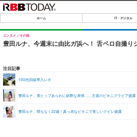
ホーム
IT・デジタル
ホーム
IT・デジタル
エンタメ
その他
豊田ルナ、今週末に由比ガ浜へ！ 舌ペロ自撮り
IT・デジタルTOP
SPEED TEST
ネタ
エンタメ
注目記事
ショッピング
エンタメTOP
ライフ
10G光回線導入レポ
韓流・K-POP
ライフTOP
リリース一覧
豊田ルナ、美ヒップあらわに妖艶な表情……王道のビキニグラビア披露
音楽
ペット
プッシュ通知の停止方法
グラビア
その他
豊田ルナ、間もなく22歳！真っ赤なビキニで美しいクビレ披露
ショッピング