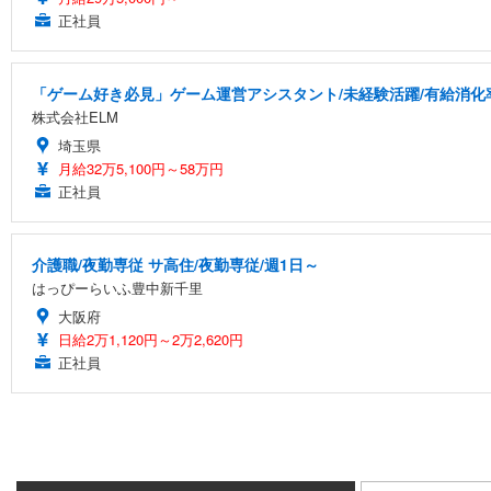
正社員
「ゲーム好き必見」ゲーム運営アシスタント/未経験活躍/有給消化
株式会社ELM
埼玉県
月給32万5,100円～58万円
正社員
介護職/夜勤専従 サ高住/夜勤専従/週1日～
はっぴーらいふ豊中新千里
大阪府
日給2万1,120円～2万2,620円
正社員