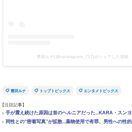
豊田ルナ(@runstagram_717)がシェアした投稿
豊田ルナ
トップトピックス
エンタメトピックス
【注目記事】
>
手が震え続けた原因は首のヘルニアだった...KARA・ス
>
同性との“密着写真”が拡散...薬物使用で有罪、男性への