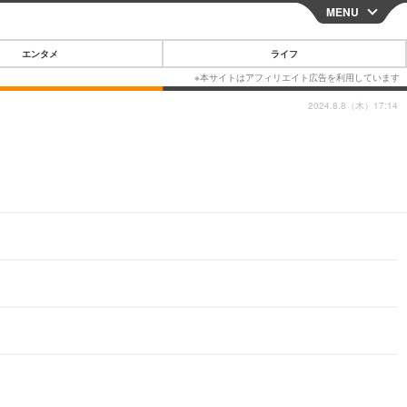
MENU
CLOSE
エンタメ
ライフ
2024.8.8（木）17:14
スマートフォン
ガジェット・ツール
その他
映画・ドラマ
韓国・芸能
グルメ
スポーツ
ショッピング
ブログ
その他