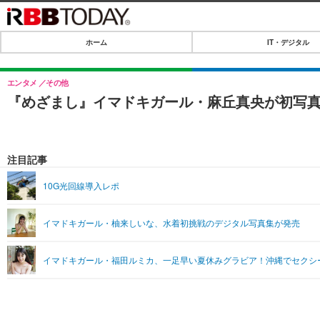
ホーム
IT・デジタル
ホーム
IT・デジタル
エンタメ
その他
『めざまし』イマドキガール・麻丘真央が初写
IT・デジタルTOP
SPEED TEST
ネタ
エンタメ
注目記事
ショッピング
エンタメTOP
ライフ
10G光回線導入レポ
韓流・K-POP
ライフTOP
リリース一覧
イマドキガール・柚来しいな、水着初挑戦のデジタル写真集が発売
音楽
ペット
プッシュ通知の停止方法
グラビア
その他
イマドキガール・福田ルミカ、一足早い夏休みグラビア！沖縄でセクシ
ショッピング