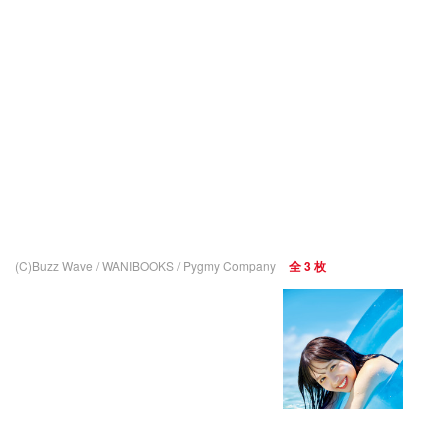
(C)Buzz Wave / WANIBOOKS / Pygmy Company
全 3 枚