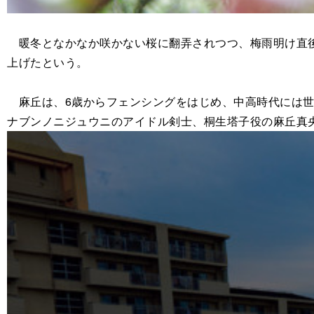
暖冬となかなか咲かない桜に翻弄されつつ、梅雨明け直後
上げたという。
麻丘は、6歳からフェンシングをはじめ、中高時代には世
ナブンノニジュウニのアイドル剣士、桐生塔子役の麻丘真