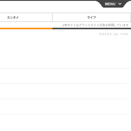
MENU
CLOSE
エンタメ
ライフ
2024.8.9（金）10:00
スマートフォン
ガジェット・ツール
その他
映画・ドラマ
韓国・芸能
グルメ
スポーツ
ショッピング
ブログ
その他