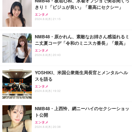
NMB48・板垣心和、水着オフショで美谷間くっ
きり！「ビジュが良い」「最高にセクシー」
エンタメ
2024.8.8(木) 21:15
NMB48・原かれん、素敵なお姉さん感溢れるミ
ニ丈夏コーデ「令和のミニスカ番長」「最高」
エンタメ
2024.8.8(木) 20:43
YOSHIKI、米国公衆衛生局長官とメンタルヘル
スを語る
エンタメ
2024.8.8(木) 19:32
NMB48・上西怜、網ニーハイのセクシーショッ
ト公開
エンタメ
2024.8.8(木) 20:38