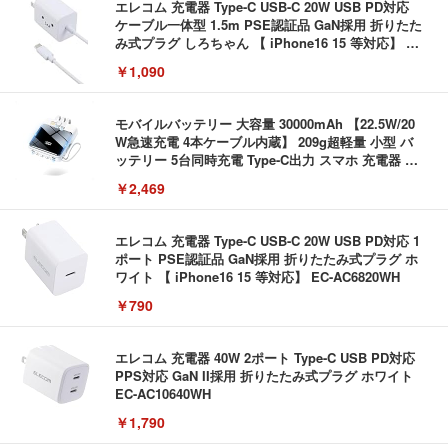
エレコム 充電器 Type-C USB-C 20W USB PD対応
ケーブル一体型 1.5m PSE認証品 GaN採用 折りたた
み式プラグ しろちゃん 【 iPhone16 15 等対応】 E
C-AC6920WF
￥1,090
モバイルバッテリー 大容量 30000mAh 【22.5W/20
W急速充電 4本ケーブル内蔵】 209g超軽量 小型 バ
ッテリー 5台同時充電 Type-C出力 スマホ 充電器 LC
D残量表示 LEDライト付き ストラップ付き 持ち運び
￥2,469
携帯充電器 停電対策 アウトドア/旅行/出張/防災/緊
急用 iOS/Android各種他対応 機内持込可 (高級白い)
エレコム 充電器 Type-C USB-C 20W USB PD対応 1
ポート PSE認証品 GaN採用 折りたたみ式プラグ ホ
ワイト 【 iPhone16 15 等対応】 EC-AC6820WH
￥790
エレコム 充電器 40W 2ポート Type-C USB PD対応
PPS対応 GaN II採用 折りたたみ式プラグ ホワイト
EC-AC10640WH
￥1,790