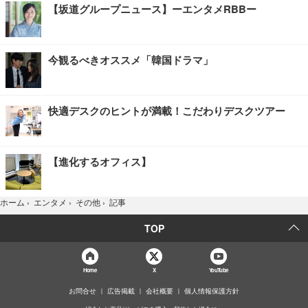
【坂道グループニュース】ーエンタメRBBー
今観るべきオススメ「韓国ドラマ」
快適デスクのヒントが満載！こだわりデスクツアー
【進化するオフィス】
記事
ホーム
›
エンタメ
›
その他
›
TOP
Home
X
YouTube
お問合せ
広告掲載
会社概要
個人情報保護方針