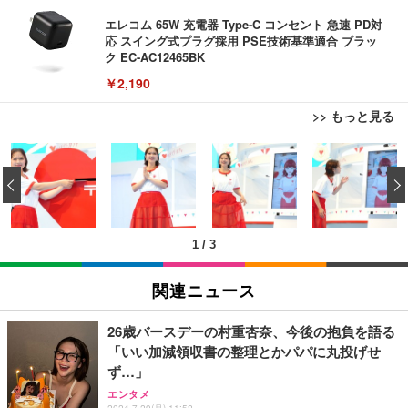
エレコム 65W 充電器 Type-C コンセント 急速 PD対
応 スイング式プラグ採用 PSE技術基準適合 ブラッ
ク EC-AC12465BK
￥2,190
>> もっと見る
Bluetoothイヤホン ワイヤレスイヤホン IPX7防水
最大60時間再生 2026年最新Bluetooth6.0ブルートゥ
‹
ースイヤホン 全音域HIFI音質低遅延接続瞬時 片耳/
両耳 WEB会議/運動/ゲーム/通学通勤/スポーツ/音楽
￥999
用iPhone/Android対応 (002 black)
1
/
3
Grithope イヤホン タイプC【2026新モデル 耐久
性】 有線イヤホン マイク付き HiFi音質 ノイズ低減
関連ニュース
重低音 遅延なし
￥949
26歳バースデーの村重杏奈、今後の抱負を語る
「いい加減領収書の整理とかパパに丸投げせ
Lightning to 3.5mm イヤホンジャック 変換 MFi認
ず…」
証 【ハイレゾ音質】 内蔵DAC 遅延なし 48ビット/9
エンタメ
6KHz 音量調節対応