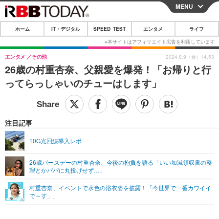
MENU
CLOSE
ホーム
IT・デジタル
SPEED TEST
エンタメ
ライフ
ホーム
IT・デジタル
エンタメ
その他
2024.8.9（金）14:53
26歳の村重杏奈、父親愛を爆発！「お帰りと行
IT・デジタルTOP
スマートフォン
SPEED TEST
ってらっしゃいのチューはします」
ネタ
ガジェット・ツール
エンタメ
ショッピング
その他
エンタメTOP
映画・ドラマ
ライフ
注目記事
韓流・K-POP
韓国・芸能
ライフTOP
グルメ
リリース一覧
10G光回線導入レポ
音楽
スポーツ
ペット
ショッピング
プッシュ通知の停止方法
26歳バースデーの村重杏奈、今後の抱負を語る「いい加減領収書の整
理とかパパに丸投げせず…」
グラビア
ブログ
その他
村重杏奈、イベントで水色の浴衣姿を披露！「今世界で一番カワイイ
ショッピング
その他
で～す」」