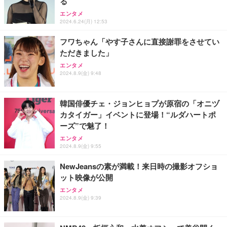
る
エンタメ
2024.6.24(月) 12:53
フワちゃん「やす子さんに直接謝罪をさせてい
ただきました」
エンタメ
2024.8.9(金) 9:48
韓国俳優チェ・ジョンヒョプが原宿の「オニヅ
カタイガー」イベントに登場！“ルダハートポ
ーズ”で魅了！
エンタメ
2024.8.9(金) 9:55
NewJeansの素が満載！来日時の撮影オフショ
ット映像が公開
エンタメ
2024.8.9(金) 9:39