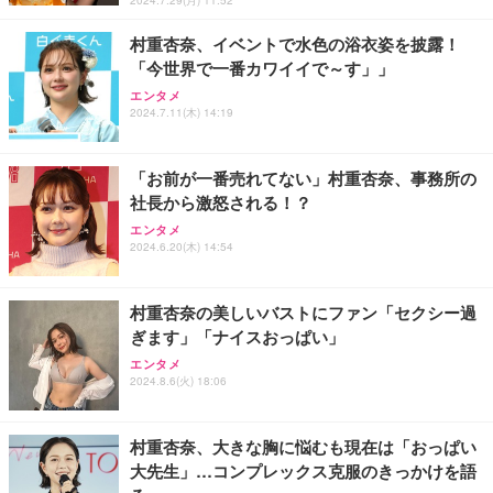
2024.7.29(月) 11:52
￥999
村重杏奈、イベントで水色の浴衣姿を披露！
「今世界で一番カワイイで～す」」
【HIFI音質】iphone イヤホンジャック ライトニン
グ イヤホン 変換 MFI認証 4極 内蔵DAC 遅延なし 音
エンタメ
2024.7.11(木) 14:19
量調節/音楽
￥999
「お前が一番売れてない」村重杏奈、事務所の
社長から激怒される！？
寝ホン 睡眠用イヤホン 寝ながら 痛くない 超軽量2.8
g ASMR推薦 ワイヤレス Bluetooth6.1 柔軟性高 安
エンタメ
眠 仕事 ブルー
2024.6.20(木) 14:54
￥2,682
村重杏奈の美しいバストにファン「セクシー過
ぎます」「ナイスおっぱい」
エンタメ
2024.8.6(火) 18:06
村重杏奈、大きな胸に悩むも現在は「おっぱい
大先生」…コンプレックス克服のきっかけを語