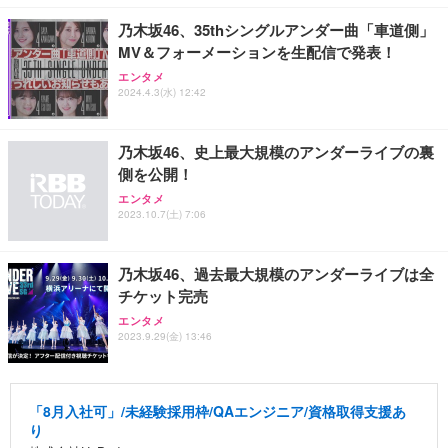
乃木坂46、35thシングルアンダー曲「車道側」
MV＆フォーメーションを生配信で発表！
エンタメ
2024.4.3(水) 12:42
乃木坂46、史上最大規模のアンダーライブの裏
側を公開！
エンタメ
2023.10.7(土) 7:06
乃木坂46、過去最大規模のアンダーライブは全
チケット完売
エンタメ
2023.9.29(金) 13:46
「8月入社可」/未経験採用枠/QAエンジニア/資格取得支援あ
り