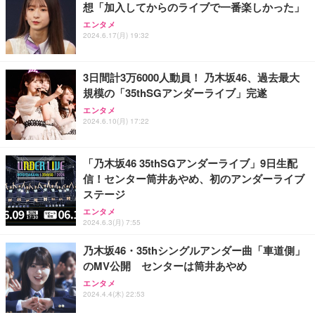
想「加入してからのライブで一番楽しかった」
Sezlife オフィスチェア デスクチェア 疲れない テレ
【整備済み品】Dell E2724HS 27インチ 液晶モニタ
Smart Basic(スマートベーシック) 【Amazon.co.jp
エンタメ
ワーク チェア 強化バックレスト 30度ロッキング機
ー フルHD（1920×1080）VA 非光沢 HDMI/DisplayP
限定】 Smart Basic アイリスオーヤマ ペットシーツ
2024.6.17(月) 19:32
能 人間工学 椅子 腰サポート 90度跳ね上げ式アーム
ort/VGA スピーカー内蔵 高さ調整 スイベル VESA対
超厚型 お徳用 ワイド 100枚入 (x 1) (ケース販売)
レスト 3Dヘッドレスト ハンガー付き 高反発クッシ
応 ComfortView ビジネス向け
￥7,680
￥15,800
￥3,670
ョン PCチェア 通気性メッシュ ゲーミング/勉強/事
3日間計3万6000人動員！ 乃木坂46、過去最大
務用 おしゃれ パソコンチェア (ホワイト)
規模の「35thSGアンダーライブ」完遂
ANDWINT オフィスチェア デスクチェア 肘なし メ
【MiniLED/24.5inch/280Hz/FHD】GRAPHT THE S
アイリスオーヤマ ペットシーツ 超厚型 お徳用 レギ
ッシュ 通気性 ランバーサポート付き 腰サポート ガ
HOOTER Gaming Monitor 24” Essential ゲーミン
エンタメ
ュラー 200枚入【Amazon.co.jp限定】
ス圧無段階昇降 360度回転 キャスター付き コンパク
グモニター QD 24.5インチ 1ms FHD 量子ドット 残
2024.6.10(月) 17:22
ト 幅52×奥行58.5×高さ84～96cm テレワーク 在宅
像低減 (3年保証 | 輝点保証 | 日本メーカー)
￥3,731
￥4,139
￥34,980
勤務 ブラック
「乃木坂46 35thSGアンダーライブ」9日生配
信！センター筒井あやめ、初のアンダーライブ
ステージ
エンタメ
2024.6.3(月) 7:55
乃木坂46・35thシングルアンダー曲「車道側」
のMV公開 センターは筒井あやめ
エンタメ
2024.4.4(木) 22:53