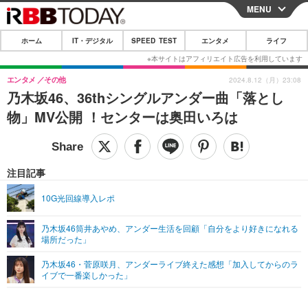
MENU
CLOSE
ホーム
IT・デジタル
SPEED TEST
エンタメ
ライフ
ホーム
IT・デジタル
エンタメ
その他
2024.8.12（月）23:08
乃木坂46、36thシングルアンダー曲「落とし
IT・デジタルTOP
スマートフォン
SPEED TEST
物」MV公開 ！センターは奥田いろは
ネタ
ガジェット・ツール
エンタメ
ショッピング
その他
エンタメTOP
映画・ドラマ
ライフ
注目記事
韓流・K-POP
韓国・芸能
ライフTOP
グルメ
リリース一覧
10G光回線導入レポ
音楽
スポーツ
ペット
ショッピング
プッシュ通知の停止方法
乃木坂46筒井あやめ、アンダー生活を回顧「自分をより好きになれる
場所だった」
グラビア
ブログ
その他
乃木坂46・菅原咲月、アンダーライブ終えた感想「加入してからのラ
ショッピング
その他
イブで一番楽しかった」