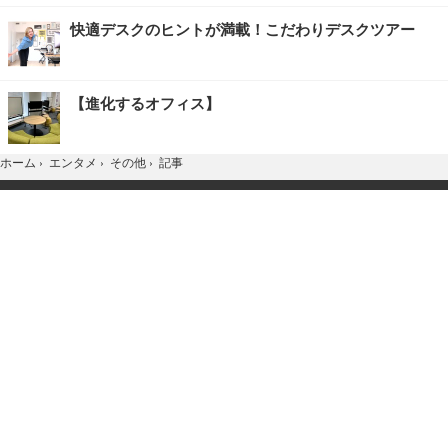
快適デスクのヒントが満載！こだわりデスクツアー
【進化するオフィス】
記事
ホーム
›
エンタメ
›
その他
›
TOP
Home
X
YouTube
お問合せ
広告掲載
会社概要
個人情報保護方針
紹介した商品/サービスを購入、契約した場合に、
売上の一部が弊社サイトに還元されることがあります。
当サイトに掲載の記事・見出し・写真・画像の無断転載を禁じます。
Copyright © 2026 IID, Inc.