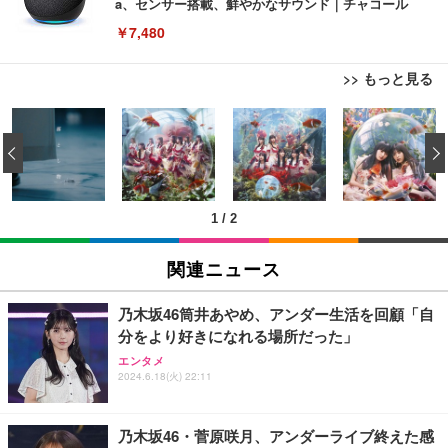
a、センサー搭載、鮮やかなサウンド｜チャコール
￥7,480
>> もっと見る
[EdoErgo] オフィスチェア 椅子 テレワーク 疲れな
EIZO ビジネス向けプレミアムモニター | FlexScan
Amazonベーシック ペットシーツ 薄型 レギュラー 1
い 跳ね上げ式アームレスト コンパクト 約105度ロッ
EV3240X-WT | 31.5型4K UHD・USB Type-C・ホワ
‹
回使い捨て 無香料 ホワイト 300枚
キング pc 事務椅子 360度回転 座面昇降 強化ナイロ
イト
ン樹脂ベース 通気性メッシュ 在宅ワーク H-WY01
￥3,373
￥5,699
￥105,595
(黒網+黒枠+黒足)
1
/
2
EIZO ビジネス向けプレミアムモニター | FlexScan
SIHOO B100 オフィスチェア／デスクチェア メッシ
Amazonベーシック ペットシーツ 厚型 ワイド 42枚
EV2740X-WT | 27.0型4K UHD・USB Type-C・ホワ
ュチェア 人間工学 疲れない ブラック
x2袋(84枚) ホワイト(吸収面:ライトブルー)
関連ニュース
イト
￥27,999
￥3,234
￥109,572
乃木坂46筒井あやめ、アンダー生活を回顧「自
分をより好きになれる場所だった」
Sezlife オフィスチェア デスクチェア 疲れない テレ
【純正品】27"ゲーミングモニター DualSense 充電
ネオ・ルーライフ ネオ・オムツ L 中型犬用 26枚入
エンタメ
ワーク チェア 強化バックレスト 30度ロッキング機
2024.6.18(火) 22:11
フック付き（CFI-ZDM1J）
り 単品
能 人間工学 椅子 腰サポート 90度跳ね上げ式アーム
レスト 3Dヘッドレスト ハンガー付き 高反発クッシ
￥49,979
￥1,800
￥7,680
ョン PCチェア 通気性メッシュ ゲーミング/勉強/事
乃木坂46・菅原咲月、アンダーライブ終えた感
務用 おしゃれ パソコンチェア (ブラック)