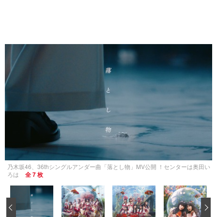
乃木坂46、36thシングルアンダー曲「落とし物」MV公開 ！センターは奥田い
ろは
全 7 枚
‹